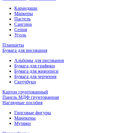
Карандаши
Маркеры
Пастель
Сангина
Сепия
Уголь
Планшеты
Бумага для рисования
Альбомы для рисования
Бумага для графики
Бумага для живописи
Бумага для черчения
Скетчбуки
Картон грунтованный
Панель МДФ грунтованная
Наглядные пособия
Гипсовые фигуры
Манекены
Муляжи