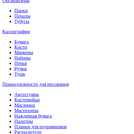
Органайзеры
Папки
Пеналы
Тубусы
Каллиграфия
Бумага
Кисти
Маркеры
Наборы
Перья
Ручки
Тушь
Принадлежности для рисования
Аксессуары
Кистемойки
Масленки
Мастихины
Наждачная бумага
Палитры
Планки для подрамников
Распылители