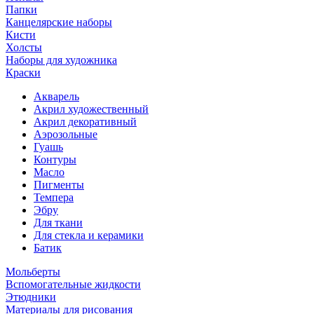
Папки
Канцелярские наборы
Кисти
Холсты
Наборы для художника
Краски
Акварель
Акрил художественный
Акрил декоративный
Аэрозольные
Гуашь
Контуры
Масло
Пигменты
Темпера
Эбру
Для ткани
Для стекла и керамики
Батик
Мольберты
Вспомогательные жидкости
Этюдники
Материалы для рисования