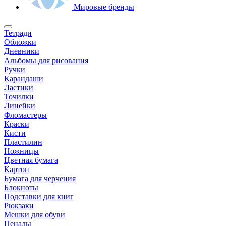
Мировые бренды
Тетради
Обложки
Дневники
Альбомы для рисования
Ручки
Карандаши
Ластики
Точилки
Линейки
Фломастеры
Краски
Кисти
Пластилин
Ножницы
Цветная бумага
Картон
Бумага для черчения
Блокноты
Подставки для книг
Рюкзаки
Мешки для обуви
Пеналы