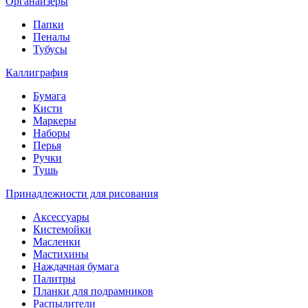
Органайзеры
Папки
Пеналы
Тубусы
Каллиграфия
Бумага
Кисти
Маркеры
Наборы
Перья
Ручки
Тушь
Принадлежности для рисования
Аксессуары
Кистемойки
Масленки
Мастихины
Наждачная бумага
Палитры
Планки для подрамников
Распылители