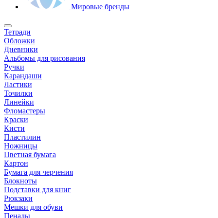
Мировые бренды
Тетради
Обложки
Дневники
Альбомы для рисования
Ручки
Карандаши
Ластики
Точилки
Линейки
Фломастеры
Краски
Кисти
Пластилин
Ножницы
Цветная бумага
Картон
Бумага для черчения
Блокноты
Подставки для книг
Рюкзаки
Мешки для обуви
Пеналы