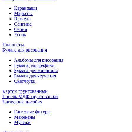
Карандаши
Маркеры
Пастель
Сангина
Сепия
Уголь
Планшеты
Бумага для рисования
Альбомы для рисования
Бумага для графики
Бумага для живописи
Бумага для черчения
Скетчбуки
Картон грунтованный
Панель МДФ грунтованная
Наглядные пособия
Гипсовые фигуры
Манекены
Муляжи