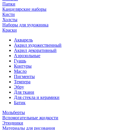
Папки
Канцелярские наборы
Кисти
Холсты
Наборы для художника
Краски
Акварель
Акрил художественный
Акрил декоративный
Аэрозольные
Гуашь
Контуры
Масло
Пигменты
Темпера
Эбру
Для ткани
Для стекла и керамики
Батик
Мольберты
Вспомогательные жидкости
Этюдники
Материалы для рисования