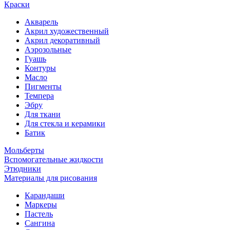
Краски
Акварель
Акрил художественный
Акрил декоративный
Аэрозольные
Гуашь
Контуры
Масло
Пигменты
Темпера
Эбру
Для ткани
Для стекла и керамики
Батик
Мольберты
Вспомогательные жидкости
Этюдники
Материалы для рисования
Карандаши
Маркеры
Пастель
Сангина