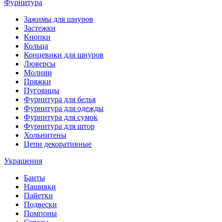
Фурнитура
Зажимы для шнуров
Застежки
Кнопки
Кольца
Концевики для шнуров
Люверсы
Молнии
Пряжки
Пуговицы
Фурнитура для белья
Фурнитура для одежды
Фурнитура для сумок
Фурнитура для штор
Хольнитены
Цепи декоративные
Украшения
Банты
Нашивки
Пайетки
Подвески
Помпоны