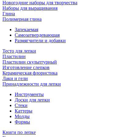
Новогодние наборы для творчества
Наборы для выращивания
Глина
Полимерная глина
Запекаемая
Самозатвердевающая
Размягчители и добавки
Тесто для лепки
Пластилин
Пластилин скульптурный
Изготовление слепков
Керамическая флористика
Лаки и гели
Принадлежности для лепки
Инструменты
Доски для лепки
Стеки
Каттеры
Молды
Формы
Книги по лепке