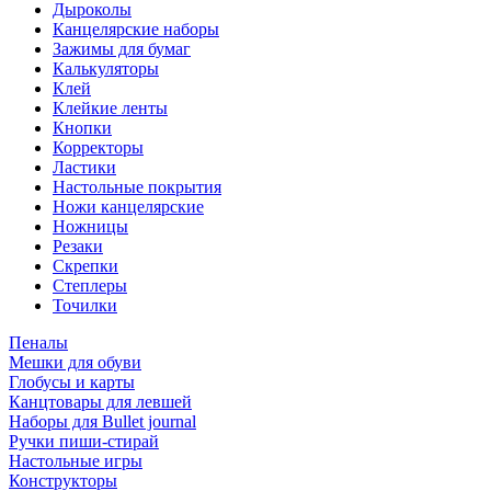
Дыроколы
Канцелярские наборы
Зажимы для бумаг
Калькуляторы
Клей
Клейкие ленты
Кнопки
Корректоры
Ластики
Настольные покрытия
Ножи канцелярские
Ножницы
Резаки
Скрепки
Степлеры
Точилки
Пеналы
Мешки для обуви
Глобусы и карты
Канцтовары для левшей
Наборы для Bullet journal
Ручки пиши-стирай
Настольные игры
Конструкторы