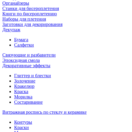
Органайзеры
Станки для бисероплетения
Книги по бисероплетению
Наборы для плетения
Заготовки для декорирования
Декупаж
Бумага
Салфетки
Связующие и разбавители
Эпоксидная смола
Декоративные эффекты
Глиттер и блестки
Золочение
Кракелюр
Краска
Морилка
Состаривание
Витражная роспись по стеклу и керамике
Контуры
Краски