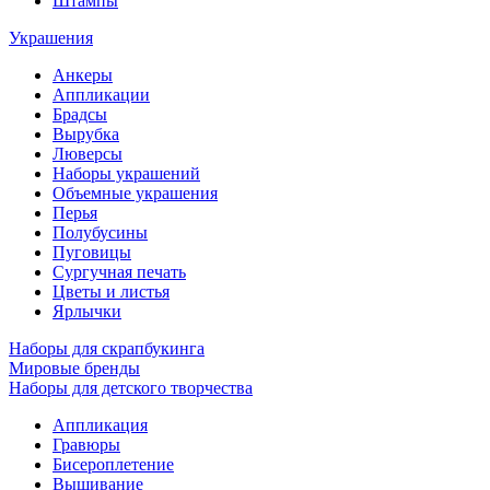
Штампы
Украшения
Анкеры
Аппликации
Брадсы
Вырубка
Люверсы
Наборы украшений
Объемные украшения
Перья
Полубусины
Пуговицы
Сургучная печать
Цветы и листья
Ярлычки
Наборы для скрапбукинга
Мировые бренды
Наборы для детского творчества
Аппликация
Гравюры
Бисероплетение
Вышивание