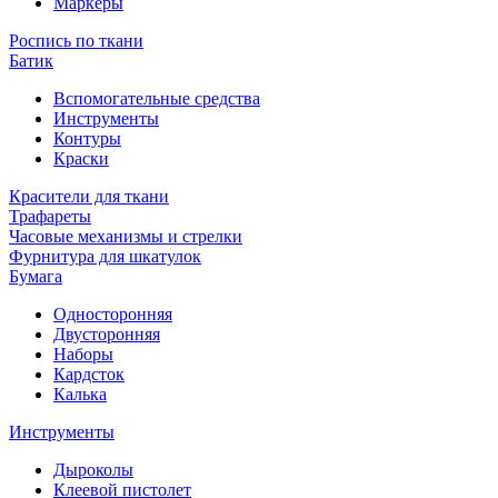
Маркеры
Роспись по ткани
Батик
Вспомогательные средства
Инструменты
Контуры
Краски
Красители для ткани
Трафареты
Часовые механизмы и стрелки
Фурнитура для шкатулок
Бумага
Односторонняя
Двусторонняя
Наборы
Кардсток
Калька
Инструменты
Дыроколы
Клеевой пистолет