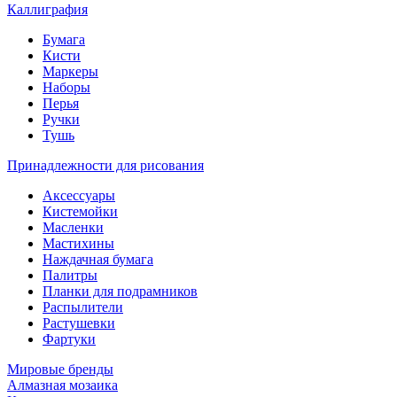
Каллиграфия
Бумага
Кисти
Маркеры
Наборы
Перья
Ручки
Тушь
Принадлежности для рисования
Аксессуары
Кистемойки
Масленки
Мастихины
Наждачная бумага
Палитры
Планки для подрамников
Распылители
Растушевки
Фартуки
Мировые бренды
Алмазная мозаика