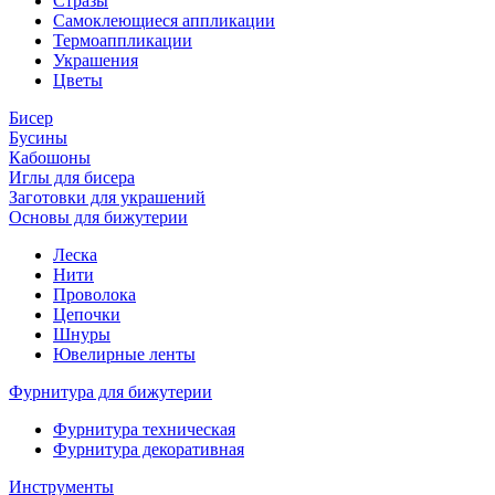
Стразы
Самоклеющиеся аппликации
Термоаппликации
Украшения
Цветы
Бисер
Бусины
Кабошоны
Иглы для бисера
Заготовки для украшений
Основы для бижутерии
Леска
Нити
Проволока
Цепочки
Шнуры
Ювелирные ленты
Фурнитура для бижутерии
Фурнитура техническая
Фурнитура декоративная
Инструменты