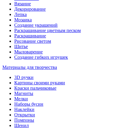
Вязание
Декорирование
Лепка
Мозаика
Создание украшений
Раскрашивание цветным песком
Раскрашивание
Рисование светом
Шитье
Мыловарение
Создание гибких игрушек
Материалы для творчества
3D ручки
Картины своими руками
Краски пальчиковые
Магниты
Мелки
Наборы бусин
Наклейки
Открытки
Помпоны
Шенил