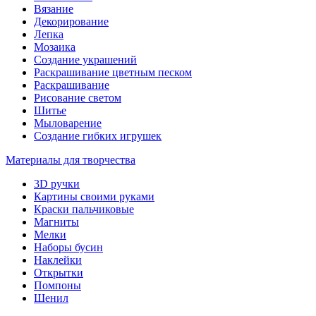
Вязание
Декорирование
Лепка
Мозаика
Создание украшений
Раскрашивание цветным песком
Раскрашивание
Рисование светом
Шитье
Мыловарение
Создание гибких игрушек
Материалы для творчества
3D ручки
Картины своими руками
Краски пальчиковые
Магниты
Мелки
Наборы бусин
Наклейки
Открытки
Помпоны
Шенил