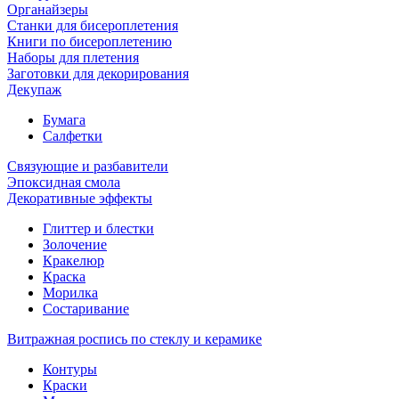
Органайзеры
Станки для бисероплетения
Книги по бисероплетению
Наборы для плетения
Заготовки для декорирования
Декупаж
Бумага
Салфетки
Связующие и разбавители
Эпоксидная смола
Декоративные эффекты
Глиттер и блестки
Золочение
Кракелюр
Краска
Морилка
Состаривание
Витражная роспись по стеклу и керамике
Контуры
Краски