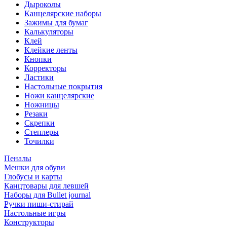
Дыроколы
Канцелярские наборы
Зажимы для бумаг
Калькуляторы
Клей
Клейкие ленты
Кнопки
Корректоры
Ластики
Настольные покрытия
Ножи канцелярские
Ножницы
Резаки
Скрепки
Степлеры
Точилки
Пеналы
Мешки для обуви
Глобусы и карты
Канцтовары для левшей
Наборы для Bullet journal
Ручки пиши-стирай
Настольные игры
Конструкторы