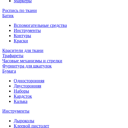
Маркеры
Роспись по ткани
Батик
Вспомогательные средства
Инструменты
Контуры
Краски
Красители для ткани
Трафареты
Часовые механизмы и стрелки
Фурнитура для шкатулок
Бумага
Односторонняя
Двусторонняя
Наборы
Кардсток
Калька
Инструменты
Дыроколы
Клеевой пистолет