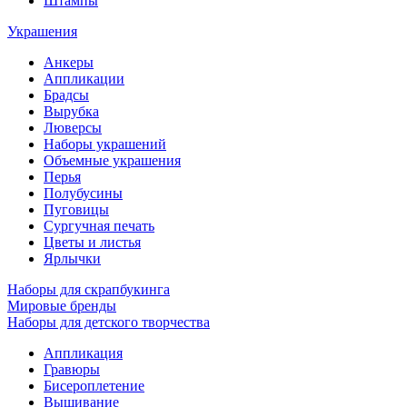
Штампы
Украшения
Анкеры
Аппликации
Брадсы
Вырубка
Люверсы
Наборы украшений
Объемные украшения
Перья
Полубусины
Пуговицы
Сургучная печать
Цветы и листья
Ярлычки
Наборы для скрапбукинга
Мировые бренды
Наборы для детского творчества
Аппликация
Гравюры
Бисероплетение
Вышивание