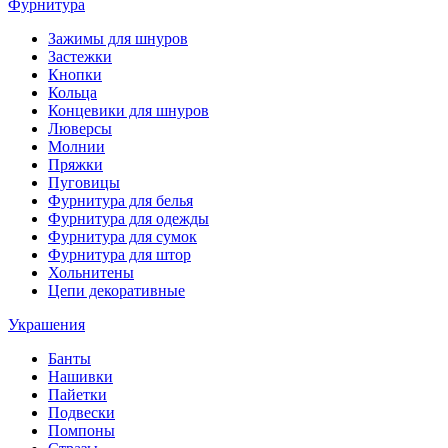
Фурнитура
Зажимы для шнуров
Застежки
Кнопки
Кольца
Концевики для шнуров
Люверсы
Молнии
Пряжки
Пуговицы
Фурнитура для белья
Фурнитура для одежды
Фурнитура для сумок
Фурнитура для штор
Хольнитены
Цепи декоративные
Украшения
Банты
Нашивки
Пайетки
Подвески
Помпоны