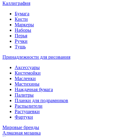
Каллиграфия
Бумага
Кисти
Маркеры
Наборы
Перья
Ручки
Тушь
Принадлежности для рисования
Аксессуары
Кистемойки
Масленки
Мастихины
Наждачная бумага
Палитры
Планки для подрамников
Распылители
Растушевки
Фартуки
Мировые бренды
Алмазная мозаика