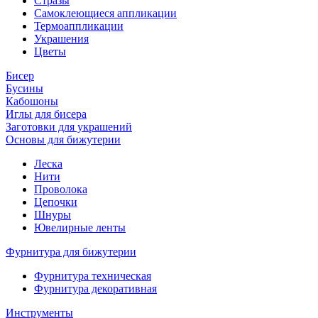
Стразы
Самоклеющиеся аппликации
Термоаппликации
Украшения
Цветы
Бисер
Бусины
Кабошоны
Иглы для бисера
Заготовки для украшений
Основы для бижутерии
Леска
Нити
Проволока
Цепочки
Шнуры
Ювелирные ленты
Фурнитура для бижутерии
Фурнитура техническая
Фурнитура декоративная
Инструменты