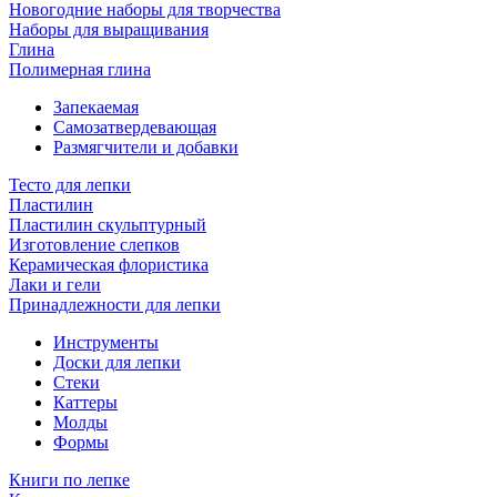
Новогодние наборы для творчества
Наборы для выращивания
Глина
Полимерная глина
Запекаемая
Самозатвердевающая
Размягчители и добавки
Тесто для лепки
Пластилин
Пластилин скульптурный
Изготовление слепков
Керамическая флористика
Лаки и гели
Принадлежности для лепки
Инструменты
Доски для лепки
Стеки
Каттеры
Молды
Формы
Книги по лепке