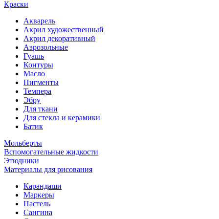
Краски
Акварель
Акрил художественный
Акрил декоративный
Аэрозольные
Гуашь
Контуры
Масло
Пигменты
Темпера
Эбру
Для ткани
Для стекла и керамики
Батик
Мольберты
Вспомогательные жидкости
Этюдники
Материалы для рисования
Карандаши
Маркеры
Пастель
Сангина