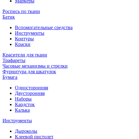
Маркеры
Роспись по ткани
Батик
Вспомогательные средства
Инструменты
Контуры
Краски
Красители для ткани
Трафареты
Часовые механизмы и стрелки
Фурнитура для шкатулок
Бумага
Односторонняя
Двусторонняя
Наборы
Кардсток
Калька
Инструменты
Дыроколы
Клеевой пистолет