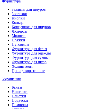
Фурнитура
Зажимы для шнуров
Застежки
Кнопки
Кольца
Концевики для шнуров
Люверсы
Молнии
Пряжки
Пуговицы
Фурнитура для белья
Фурнитура для одежды
Фурнитура для сумок
Фурнитура для штор
Хольнитены
Цепи декоративные
Украшения
Банты
Нашивки
Пайетки
Подвески
Помпоны