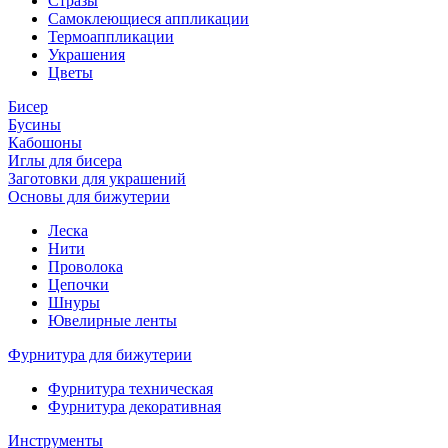
Стразы
Самоклеющиеся аппликации
Термоаппликации
Украшения
Цветы
Бисер
Бусины
Кабошоны
Иглы для бисера
Заготовки для украшений
Основы для бижутерии
Леска
Нити
Проволока
Цепочки
Шнуры
Ювелирные ленты
Фурнитура для бижутерии
Фурнитура техническая
Фурнитура декоративная
Инструменты