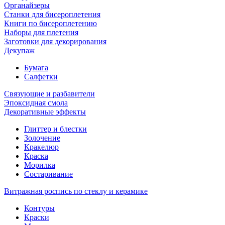
Органайзеры
Станки для бисероплетения
Книги по бисероплетению
Наборы для плетения
Заготовки для декорирования
Декупаж
Бумага
Салфетки
Связующие и разбавители
Эпоксидная смола
Декоративные эффекты
Глиттер и блестки
Золочение
Кракелюр
Краска
Морилка
Состаривание
Витражная роспись по стеклу и керамике
Контуры
Краски