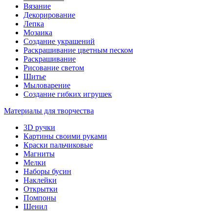
Вязание
Декорирование
Лепка
Мозаика
Создание украшений
Раскрашивание цветным песком
Раскрашивание
Рисование светом
Шитье
Мыловарение
Создание гибких игрушек
Материалы для творчества
3D ручки
Картины своими руками
Краски пальчиковые
Магниты
Мелки
Наборы бусин
Наклейки
Открытки
Помпоны
Шенил