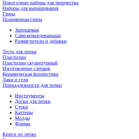
Новогодние наборы для творчества
Наборы для выращивания
Глина
Полимерная глина
Запекаемая
Самозатвердевающая
Размягчители и добавки
Тесто для лепки
Пластилин
Пластилин скульптурный
Изготовление слепков
Керамическая флористика
Лаки и гели
Принадлежности для лепки
Инструменты
Доски для лепки
Стеки
Каттеры
Молды
Формы
Книги по лепке