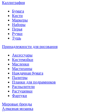
Каллиграфия
Бумага
Кисти
Маркеры
Наборы
Перья
Ручки
Тушь
Принадлежности для рисования
Аксессуары
Кистемойки
Масленки
Мастихины
Наждачная бумага
Палитры
Планки для подрамников
Распылители
Растушевки
Фартуки
Мировые бренды
Алмазная мозаика