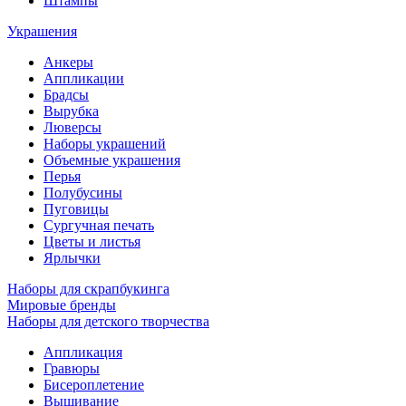
Штампы
Украшения
Анкеры
Аппликации
Брадсы
Вырубка
Люверсы
Наборы украшений
Объемные украшения
Перья
Полубусины
Пуговицы
Сургучная печать
Цветы и листья
Ярлычки
Наборы для скрапбукинга
Мировые бренды
Наборы для детского творчества
Аппликация
Гравюры
Бисероплетение
Вышивание