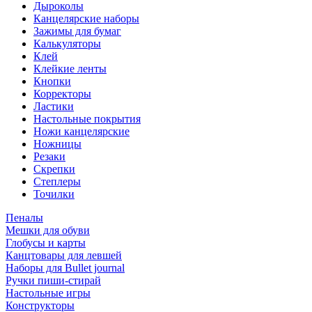
Дыроколы
Канцелярские наборы
Зажимы для бумаг
Калькуляторы
Клей
Клейкие ленты
Кнопки
Корректоры
Ластики
Настольные покрытия
Ножи канцелярские
Ножницы
Резаки
Скрепки
Степлеры
Точилки
Пеналы
Мешки для обуви
Глобусы и карты
Канцтовары для левшей
Наборы для Bullet journal
Ручки пиши-стирай
Настольные игры
Конструкторы