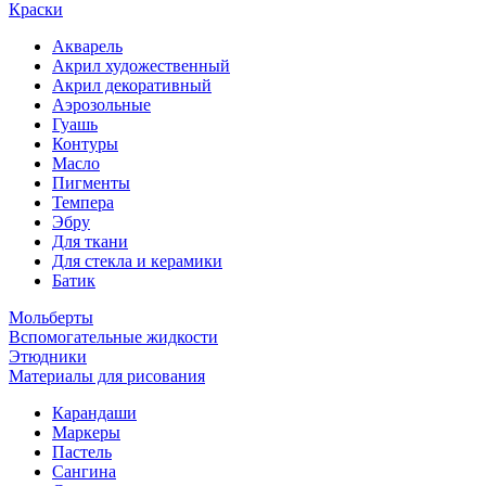
Краски
Акварель
Акрил художественный
Акрил декоративный
Аэрозольные
Гуашь
Контуры
Масло
Пигменты
Темпера
Эбру
Для ткани
Для стекла и керамики
Батик
Мольберты
Вспомогательные жидкости
Этюдники
Материалы для рисования
Карандаши
Маркеры
Пастель
Сангина