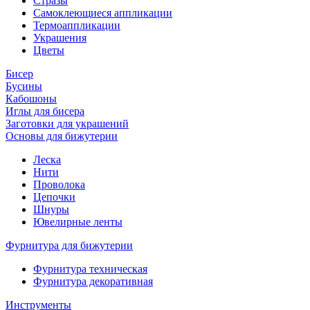
Стразы
Самоклеющиеся аппликации
Термоаппликации
Украшения
Цветы
Бисер
Бусины
Кабошоны
Иглы для бисера
Заготовки для украшений
Основы для бижутерии
Леска
Нити
Проволока
Цепочки
Шнуры
Ювелирные ленты
Фурнитура для бижутерии
Фурнитура техническая
Фурнитура декоративная
Инструменты