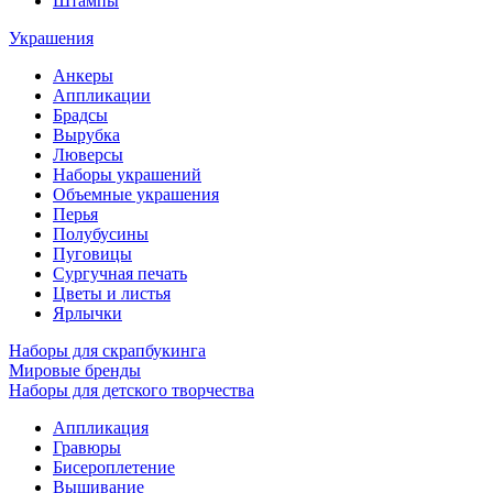
Штампы
Украшения
Анкеры
Аппликации
Брадсы
Вырубка
Люверсы
Наборы украшений
Объемные украшения
Перья
Полубусины
Пуговицы
Сургучная печать
Цветы и листья
Ярлычки
Наборы для скрапбукинга
Мировые бренды
Наборы для детского творчества
Аппликация
Гравюры
Бисероплетение
Вышивание