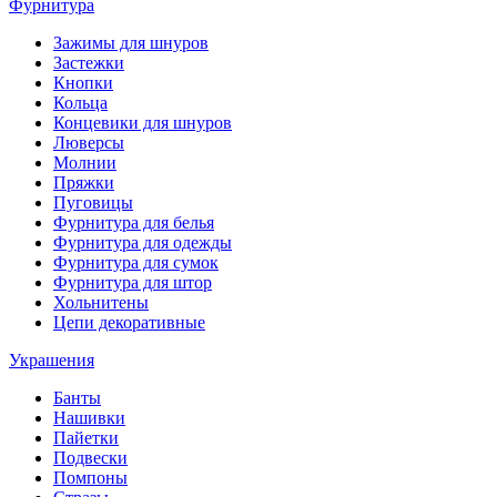
Фурнитура
Зажимы для шнуров
Застежки
Кнопки
Кольца
Концевики для шнуров
Люверсы
Молнии
Пряжки
Пуговицы
Фурнитура для белья
Фурнитура для одежды
Фурнитура для сумок
Фурнитура для штор
Хольнитены
Цепи декоративные
Украшения
Банты
Нашивки
Пайетки
Подвески
Помпоны