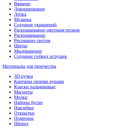
Вязание
Декорирование
Лепка
Мозаика
Создание украшений
Раскрашивание цветным песком
Раскрашивание
Рисование светом
Шитье
Мыловарение
Создание гибких игрушек
Материалы для творчества
3D ручки
Картины своими руками
Краски пальчиковые
Магниты
Мелки
Наборы бусин
Наклейки
Открытки
Помпоны
Шенил