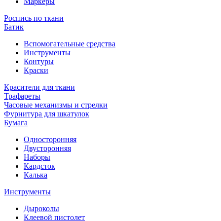
Маркеры
Роспись по ткани
Батик
Вспомогательные средства
Инструменты
Контуры
Краски
Красители для ткани
Трафареты
Часовые механизмы и стрелки
Фурнитура для шкатулок
Бумага
Односторонняя
Двусторонняя
Наборы
Кардсток
Калька
Инструменты
Дыроколы
Клеевой пистолет