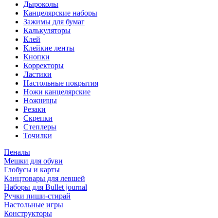
Дыроколы
Канцелярские наборы
Зажимы для бумаг
Калькуляторы
Клей
Клейкие ленты
Кнопки
Корректоры
Ластики
Настольные покрытия
Ножи канцелярские
Ножницы
Резаки
Скрепки
Степлеры
Точилки
Пеналы
Мешки для обуви
Глобусы и карты
Канцтовары для левшей
Наборы для Bullet journal
Ручки пиши-стирай
Настольные игры
Конструкторы