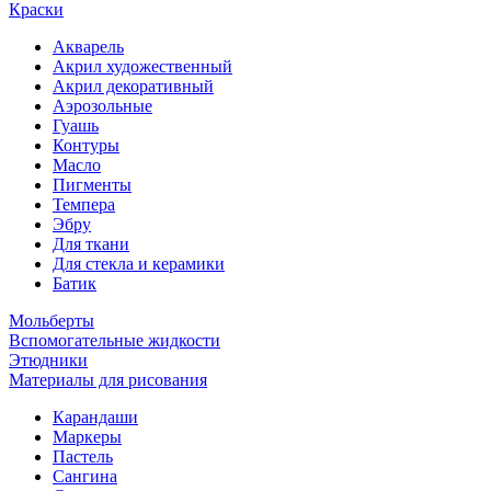
Краски
Акварель
Акрил художественный
Акрил декоративный
Аэрозольные
Гуашь
Контуры
Масло
Пигменты
Темпера
Эбру
Для ткани
Для стекла и керамики
Батик
Мольберты
Вспомогательные жидкости
Этюдники
Материалы для рисования
Карандаши
Маркеры
Пастель
Сангина