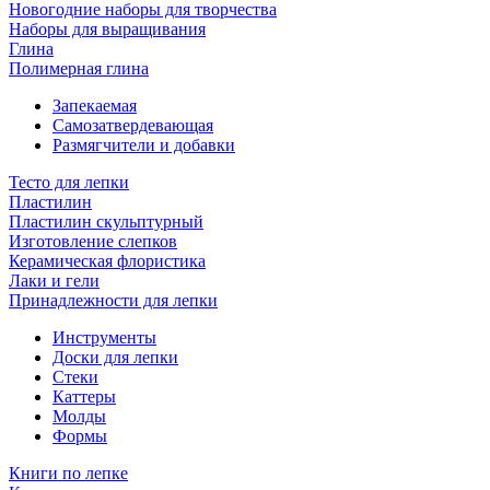
Новогодние наборы для творчества
Наборы для выращивания
Глина
Полимерная глина
Запекаемая
Самозатвердевающая
Размягчители и добавки
Тесто для лепки
Пластилин
Пластилин скульптурный
Изготовление слепков
Керамическая флористика
Лаки и гели
Принадлежности для лепки
Инструменты
Доски для лепки
Стеки
Каттеры
Молды
Формы
Книги по лепке