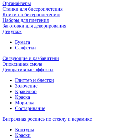
Органайзеры
Станки для бисероплетения
Книги по бисероплетению
Наборы для плетения
Заготовки для декорирования
Декупаж
Бумага
Салфетки
Связующие и разбавители
Эпоксидная смола
Декоративные эффекты
Глиттер и блестки
Золочение
Кракелюр
Краска
Морилка
Состаривание
Витражная роспись по стеклу и керамике
Контуры
Краски