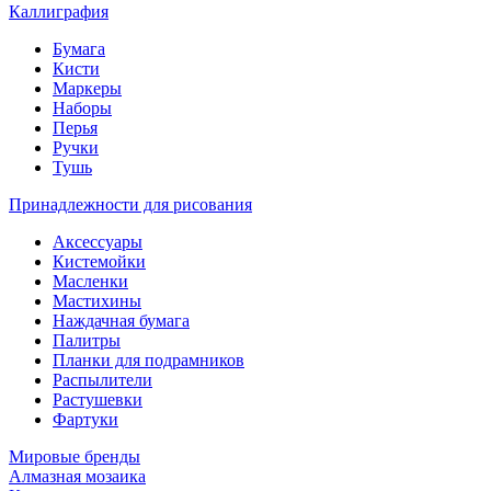
Каллиграфия
Бумага
Кисти
Маркеры
Наборы
Перья
Ручки
Тушь
Принадлежности для рисования
Аксессуары
Кистемойки
Масленки
Мастихины
Наждачная бумага
Палитры
Планки для подрамников
Распылители
Растушевки
Фартуки
Мировые бренды
Алмазная мозаика