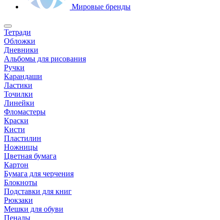
Мировые бренды
Тетради
Обложки
Дневники
Альбомы для рисования
Ручки
Карандаши
Ластики
Точилки
Линейки
Фломастеры
Краски
Кисти
Пластилин
Ножницы
Цветная бумага
Картон
Бумага для черчения
Блокноты
Подставки для книг
Рюкзаки
Мешки для обуви
Пеналы