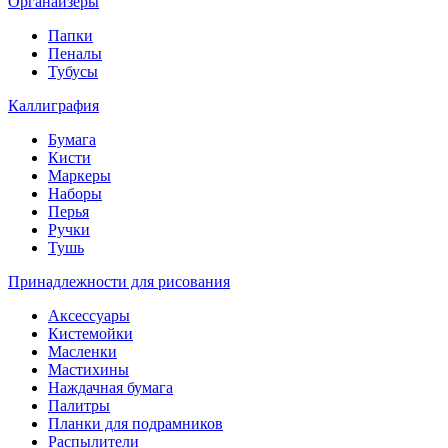
Органайзеры
Папки
Пеналы
Тубусы
Каллиграфия
Бумага
Кисти
Маркеры
Наборы
Перья
Ручки
Тушь
Принадлежности для рисования
Аксессуары
Кистемойки
Масленки
Мастихины
Наждачная бумага
Палитры
Планки для подрамников
Распылители