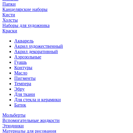
Папки
Канцелярские наборы
Кисти
Холсты
Наборы для художника
Краски
Акварель
Акрил художественный
Акрил декоративный
Аэрозольные
Гуашь
Контуры
Масло
Пигменты
Темпера
Эбру
Для ткани
Для стекла и керамики
Батик
Мольберты
Вспомогательные жидкости
Этюдники
Материалы для рисования