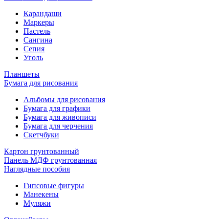
Карандаши
Маркеры
Пастель
Сангина
Сепия
Уголь
Планшеты
Бумага для рисования
Альбомы для рисования
Бумага для графики
Бумага для живописи
Бумага для черчения
Скетчбуки
Картон грунтованный
Панель МДФ грунтованная
Наглядные пособия
Гипсовые фигуры
Манекены
Муляжи