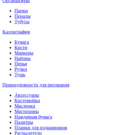
Органайзеры
Папки
Пеналы
Тубусы
Каллиграфия
Бумага
Кисти
Маркеры
Наборы
Перья
Ручки
Тушь
Принадлежности для рисования
Аксессуары
Кистемойки
Масленки
Мастихины
Наждачная бумага
Палитры
Планки для подрамников
Распылители