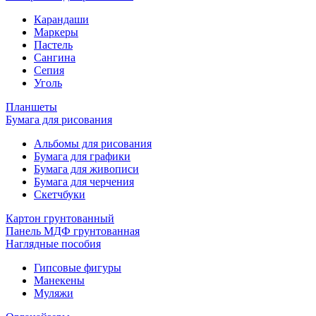
Карандаши
Маркеры
Пастель
Сангина
Сепия
Уголь
Планшеты
Бумага для рисования
Альбомы для рисования
Бумага для графики
Бумага для живописи
Бумага для черчения
Скетчбуки
Картон грунтованный
Панель МДФ грунтованная
Наглядные пособия
Гипсовые фигуры
Манекены
Муляжи