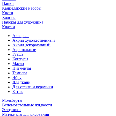
Папки
Канцелярские наборы
Кисти
Холсты
Наборы для художника
Краски
Акварель
Акрил художественный
Акрил декоративный
Аэрозольные
Гуашь
Контуры
Масло
Пигменты
Темпера
Эбру
Для ткани
Для стекла и керамики
Батик
Мольберты
Вспомогательные жидкости
Этюдники
Материалы для рисования