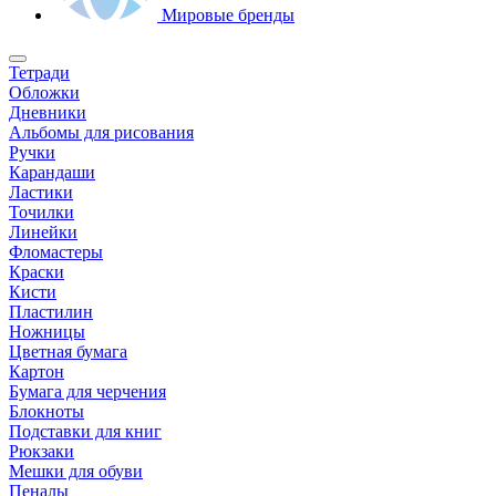
Мировые бренды
Тетради
Обложки
Дневники
Альбомы для рисования
Ручки
Карандаши
Ластики
Точилки
Линейки
Фломастеры
Краски
Кисти
Пластилин
Ножницы
Цветная бумага
Картон
Бумага для черчения
Блокноты
Подставки для книг
Рюкзаки
Мешки для обуви
Пеналы