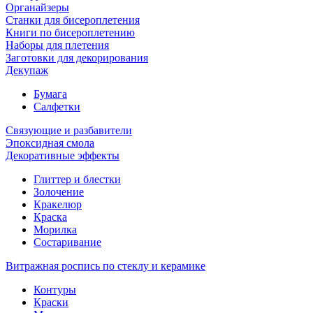
Органайзеры
Станки для бисероплетения
Книги по бисероплетению
Наборы для плетения
Заготовки для декорирования
Декупаж
Бумага
Салфетки
Связующие и разбавители
Эпоксидная смола
Декоративные эффекты
Глиттер и блестки
Золочение
Кракелюр
Краска
Морилка
Состаривание
Витражная роспись по стеклу и керамике
Контуры
Краски