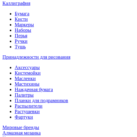
Каллиграфия
Бумага
Кисти
Маркеры
Наборы
Перья
Ручки
Тушь
Принадлежности для рисования
Аксессуары
Кистемойки
Масленки
Мастихины
Наждачная бумага
Палитры
Планки для подрамников
Распылители
Растушевки
Фартуки
Мировые бренды
Алмазная мозаика