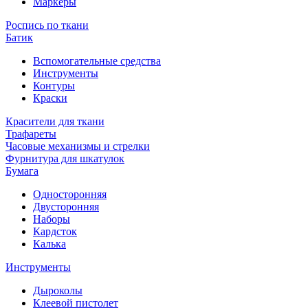
Маркеры
Роспись по ткани
Батик
Вспомогательные средства
Инструменты
Контуры
Краски
Красители для ткани
Трафареты
Часовые механизмы и стрелки
Фурнитура для шкатулок
Бумага
Односторонняя
Двусторонняя
Наборы
Кардсток
Калька
Инструменты
Дыроколы
Клеевой пистолет