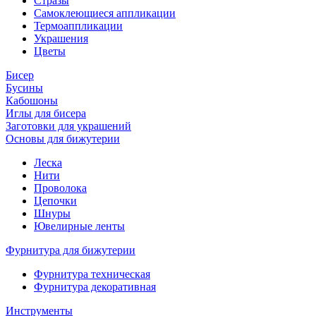
Стразы
Самоклеющиеся аппликации
Термоаппликации
Украшения
Цветы
Бисер
Бусины
Кабошоны
Иглы для бисера
Заготовки для украшений
Основы для бижутерии
Леска
Нити
Проволока
Цепочки
Шнуры
Ювелирные ленты
Фурнитура для бижутерии
Фурнитура техническая
Фурнитура декоративная
Инструменты