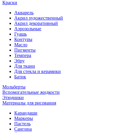
Краски
Акварель
Акрил художественный
Акрил декоративный
Аэрозольные
Гуашь
Контуры
Масло
Пигменты
Темпера
Эбру
Для ткани
Для стекла и керамики
Батик
Мольберты
Вспомогательные жидкости
Этюдники
Материалы для рисования
Карандаши
Маркеры
Пастель
Сангина