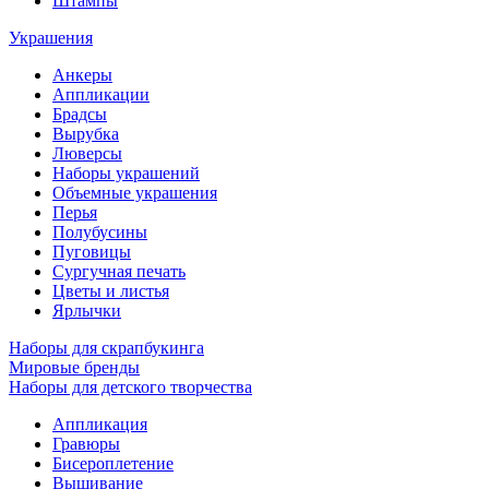
Штампы
Украшения
Анкеры
Аппликации
Брадсы
Вырубка
Люверсы
Наборы украшений
Объемные украшения
Перья
Полубусины
Пуговицы
Сургучная печать
Цветы и листья
Ярлычки
Наборы для скрапбукинга
Мировые бренды
Наборы для детского творчества
Аппликация
Гравюры
Бисероплетение
Вышивание