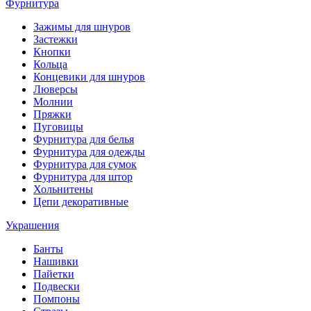
Фурнитура
Зажимы для шнуров
Застежки
Кнопки
Кольца
Концевики для шнуров
Люверсы
Молнии
Пряжки
Пуговицы
Фурнитура для белья
Фурнитура для одежды
Фурнитура для сумок
Фурнитура для штор
Хольнитены
Цепи декоративные
Украшения
Банты
Нашивки
Пайетки
Подвески
Помпоны