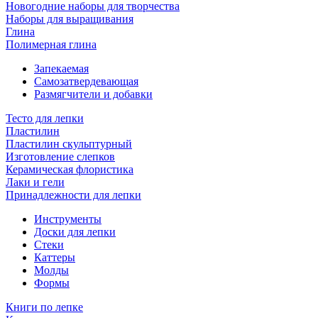
Новогодние наборы для творчества
Наборы для выращивания
Глина
Полимерная глина
Запекаемая
Самозатвердевающая
Размягчители и добавки
Тесто для лепки
Пластилин
Пластилин скульптурный
Изготовление слепков
Керамическая флористика
Лаки и гели
Принадлежности для лепки
Инструменты
Доски для лепки
Стеки
Каттеры
Молды
Формы
Книги по лепке