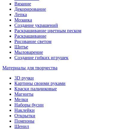
Вязание
Декорирование
Лепка
Мозаика
Создание украшений
Раскрашивание цветным песком
Раскрашивание
Рисование светом
Шитье
Мыловарение
Создание гибких игрушек
Материалы для творчества
3D ручки
Картины своими руками
Краски пальчиковые
Магниты
Мелки
Наборы бусин
Наклейки
Открытки
Помпоны
Шенил