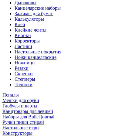
Дыроколы
Канцелярские наборы
Зажимы для бумаг
Калькуляторы
Клей
Клейкие ленты
Кнопки
Корректоры
Ластики
Настольные покрытия
Ножи канцелярские
Ножницы
Резаки
Скрепки
Степлеры
Точилки
Пеналы
Мешки для обуви
Глобусы и карты
Канцтовары для левшей
Наборы для Bullet journal
Ручки пиши-стирай
Настольные игры
Конструкторы