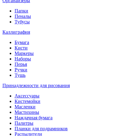
Органайзеры
Папки
Пеналы
Тубусы
Каллиграфия
Бумага
Кисти
Маркеры
Наборы
Перья
Ручки
Тушь
Принадлежности для рисования
Аксессуары
Кистемойки
Масленки
Мастихины
Наждачная бумага
Палитры
Планки для подрамников
Распылители