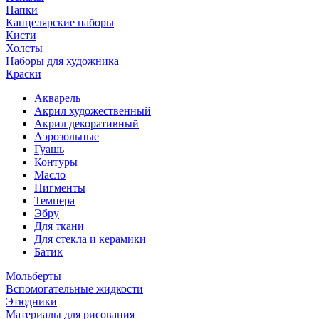
Папки
Канцелярские наборы
Кисти
Холсты
Наборы для художника
Краски
Акварель
Акрил художественный
Акрил декоративный
Аэрозольные
Гуашь
Контуры
Масло
Пигменты
Темпера
Эбру
Для ткани
Для стекла и керамики
Батик
Мольберты
Вспомогательные жидкости
Этюдники
Материалы для рисования