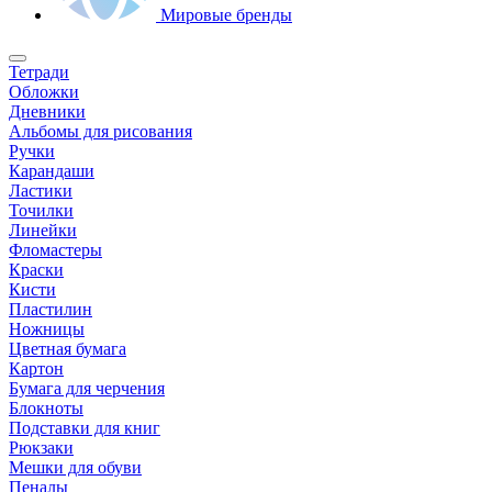
Мировые бренды
Тетради
Обложки
Дневники
Альбомы для рисования
Ручки
Карандаши
Ластики
Точилки
Линейки
Фломастеры
Краски
Кисти
Пластилин
Ножницы
Цветная бумага
Картон
Бумага для черчения
Блокноты
Подставки для книг
Рюкзаки
Мешки для обуви
Пеналы