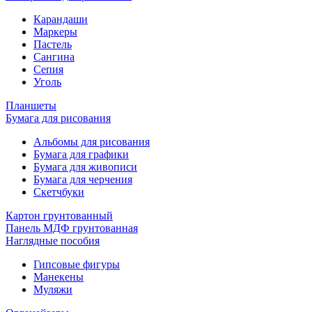
Карандаши
Маркеры
Пастель
Сангина
Сепия
Уголь
Планшеты
Бумага для рисования
Альбомы для рисования
Бумага для графики
Бумага для живописи
Бумага для черчения
Скетчбуки
Картон грунтованный
Панель МДФ грунтованная
Наглядные пособия
Гипсовые фигуры
Манекены
Муляжи