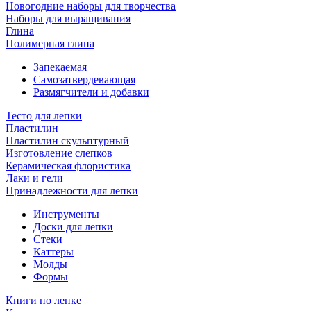
Новогодние наборы для творчества
Наборы для выращивания
Глина
Полимерная глина
Запекаемая
Самозатвердевающая
Размягчители и добавки
Тесто для лепки
Пластилин
Пластилин скульптурный
Изготовление слепков
Керамическая флористика
Лаки и гели
Принадлежности для лепки
Инструменты
Доски для лепки
Стеки
Каттеры
Молды
Формы
Книги по лепке