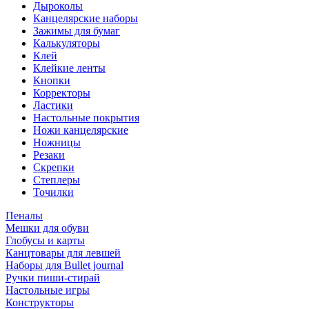
Дыроколы
Канцелярские наборы
Зажимы для бумаг
Калькуляторы
Клей
Клейкие ленты
Кнопки
Корректоры
Ластики
Настольные покрытия
Ножи канцелярские
Ножницы
Резаки
Скрепки
Степлеры
Точилки
Пеналы
Мешки для обуви
Глобусы и карты
Канцтовары для левшей
Наборы для Bullet journal
Ручки пиши-стирай
Настольные игры
Конструкторы