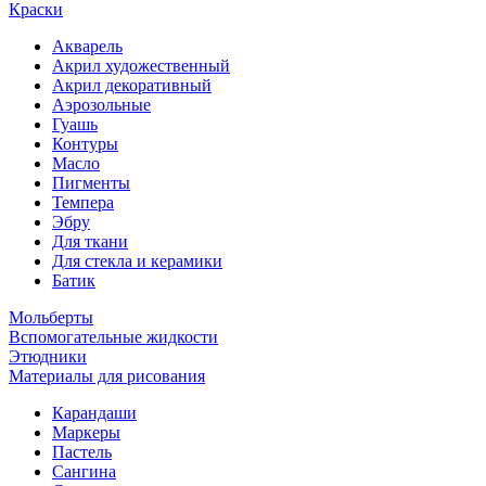
Краски
Акварель
Акрил художественный
Акрил декоративный
Аэрозольные
Гуашь
Контуры
Масло
Пигменты
Темпера
Эбру
Для ткани
Для стекла и керамики
Батик
Мольберты
Вспомогательные жидкости
Этюдники
Материалы для рисования
Карандаши
Маркеры
Пастель
Сангина