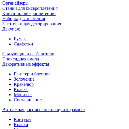
Органайзеры
Станки для бисероплетения
Книги по бисероплетению
Наборы для плетения
Заготовки для декорирования
Декупаж
Бумага
Салфетки
Связующие и разбавители
Эпоксидная смола
Декоративные эффекты
Глиттер и блестки
Золочение
Кракелюр
Краска
Морилка
Состаривание
Витражная роспись по стеклу и керамике
Контуры
Краски