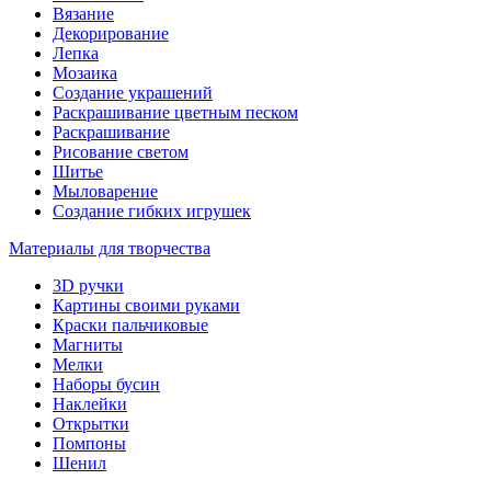
Вязание
Декорирование
Лепка
Мозаика
Создание украшений
Раскрашивание цветным песком
Раскрашивание
Рисование светом
Шитье
Мыловарение
Создание гибких игрушек
Материалы для творчества
3D ручки
Картины своими руками
Краски пальчиковые
Магниты
Мелки
Наборы бусин
Наклейки
Открытки
Помпоны
Шенил