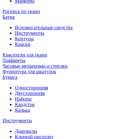
Маркеры
Роспись по ткани
Батик
Вспомогательные средства
Инструменты
Контуры
Краски
Красители для ткани
Трафареты
Часовые механизмы и стрелки
Фурнитура для шкатулок
Бумага
Односторонняя
Двусторонняя
Наборы
Кардсток
Калька
Инструменты
Дыроколы
Клеевой пистолет