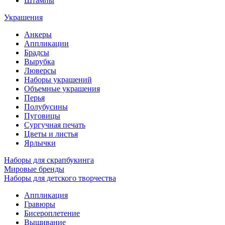
Штампы
Украшения
Анкеры
Аппликации
Брадсы
Вырубка
Люверсы
Наборы украшений
Объемные украшения
Перья
Полубусины
Пуговицы
Сургучная печать
Цветы и листья
Ярлычки
Наборы для скрапбукинга
Мировые бренды
Наборы для детского творчества
Аппликация
Гравюры
Бисероплетение
Вышивание