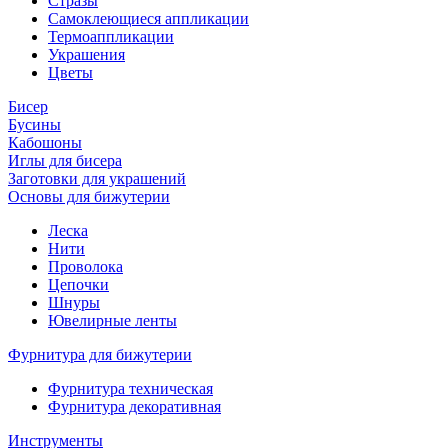
Стразы
Самоклеющиеся аппликации
Термоаппликации
Украшения
Цветы
Бисер
Бусины
Кабошоны
Иглы для бисера
Заготовки для украшений
Основы для бижутерии
Леска
Нити
Проволока
Цепочки
Шнуры
Ювелирные ленты
Фурнитура для бижутерии
Фурнитура техническая
Фурнитура декоративная
Инструменты