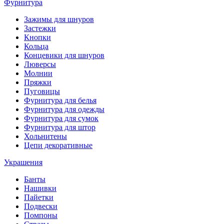
Фурнитура
Зажимы для шнуров
Застежки
Кнопки
Кольца
Концевики для шнуров
Люверсы
Молнии
Пряжки
Пуговицы
Фурнитура для белья
Фурнитура для одежды
Фурнитура для сумок
Фурнитура для штор
Хольнитены
Цепи декоративные
Украшения
Банты
Нашивки
Пайетки
Подвески
Помпоны