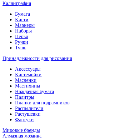
Каллиграфия
Бумага
Кисти
Маркеры
Наборы
Перья
Ручки
Тушь
Принадлежности для рисования
Аксессуары
Кистемойки
Масленки
Мастихины
Наждачная бумага
Палитры
Планки для подрамников
Распылители
Растушевки
Фартуки
Мировые бренды
Алмазная мозаика