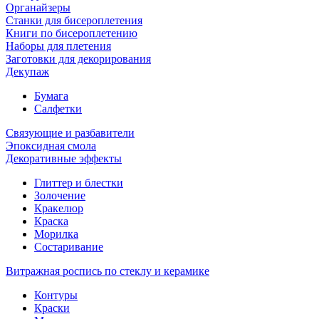
Органайзеры
Станки для бисероплетения
Книги по бисероплетению
Наборы для плетения
Заготовки для декорирования
Декупаж
Бумага
Салфетки
Связующие и разбавители
Эпоксидная смола
Декоративные эффекты
Глиттер и блестки
Золочение
Кракелюр
Краска
Морилка
Состаривание
Витражная роспись по стеклу и керамике
Контуры
Краски