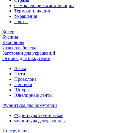
Стразы
Самоклеющиеся аппликации
Термоаппликации
Украшения
Цветы
Бисер
Бусины
Кабошоны
Иглы для бисера
Заготовки для украшений
Основы для бижутерии
Леска
Нити
Проволока
Цепочки
Шнуры
Ювелирные ленты
Фурнитура для бижутерии
Фурнитура техническая
Фурнитура декоративная
Инструменты