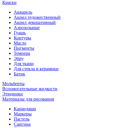
Краски
Акварель
Акрил художественный
Акрил декоративный
Аэрозольные
Гуашь
Контуры
Масло
Пигменты
Темпера
Эбру
Для ткани
Для стекла и керамики
Батик
Мольберты
Вспомогательные жидкости
Этюдники
Материалы для рисования
Карандаши
Маркеры
Пастель
Сангина