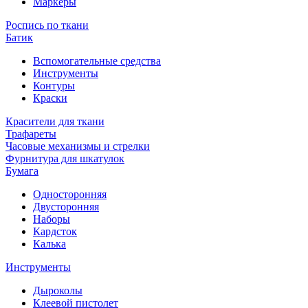
Маркеры
Роспись по ткани
Батик
Вспомогательные средства
Инструменты
Контуры
Краски
Красители для ткани
Трафареты
Часовые механизмы и стрелки
Фурнитура для шкатулок
Бумага
Односторонняя
Двусторонняя
Наборы
Кардсток
Калька
Инструменты
Дыроколы
Клеевой пистолет