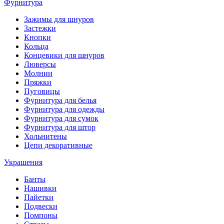
Фурнитура
Зажимы для шнуров
Застежки
Кнопки
Кольца
Концевики для шнуров
Люверсы
Молнии
Пряжки
Пуговицы
Фурнитура для белья
Фурнитура для одежды
Фурнитура для сумок
Фурнитура для штор
Хольнитены
Цепи декоративные
Украшения
Банты
Нашивки
Пайетки
Подвески
Помпоны