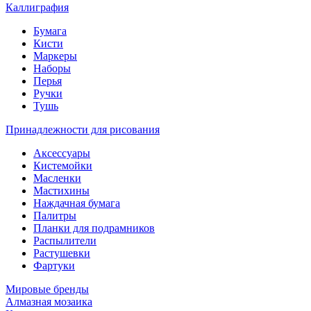
Каллиграфия
Бумага
Кисти
Маркеры
Наборы
Перья
Ручки
Тушь
Принадлежности для рисования
Аксессуары
Кистемойки
Масленки
Мастихины
Наждачная бумага
Палитры
Планки для подрамников
Распылители
Растушевки
Фартуки
Мировые бренды
Алмазная мозаика