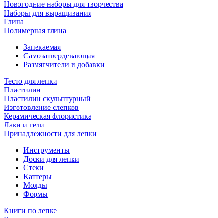
Новогодние наборы для творчества
Наборы для выращивания
Глина
Полимерная глина
Запекаемая
Самозатвердевающая
Размягчители и добавки
Тесто для лепки
Пластилин
Пластилин скульптурный
Изготовление слепков
Керамическая флористика
Лаки и гели
Принадлежности для лепки
Инструменты
Доски для лепки
Стеки
Каттеры
Молды
Формы
Книги по лепке