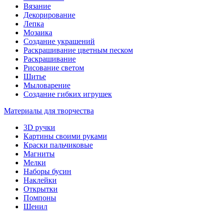
Вязание
Декорирование
Лепка
Мозаика
Создание украшений
Раскрашивание цветным песком
Раскрашивание
Рисование светом
Шитье
Мыловарение
Создание гибких игрушек
Материалы для творчества
3D ручки
Картины своими руками
Краски пальчиковые
Магниты
Мелки
Наборы бусин
Наклейки
Открытки
Помпоны
Шенил