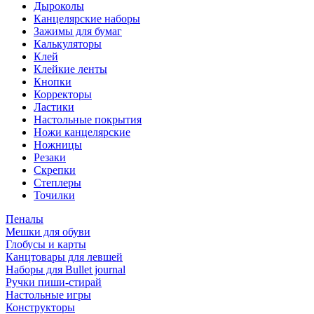
Дыроколы
Канцелярские наборы
Зажимы для бумаг
Калькуляторы
Клей
Клейкие ленты
Кнопки
Корректоры
Ластики
Настольные покрытия
Ножи канцелярские
Ножницы
Резаки
Скрепки
Степлеры
Точилки
Пеналы
Мешки для обуви
Глобусы и карты
Канцтовары для левшей
Наборы для Bullet journal
Ручки пиши-стирай
Настольные игры
Конструкторы