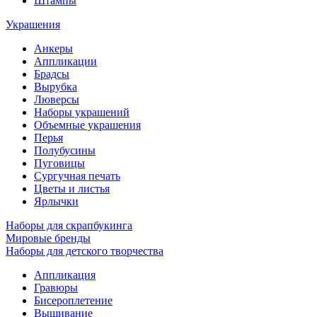
Штампы
Украшения
Анкеры
Аппликации
Брадсы
Вырубка
Люверсы
Наборы украшений
Объемные украшения
Перья
Полубусины
Пуговицы
Сургучная печать
Цветы и листья
Ярлычки
Наборы для скрапбукинга
Мировые бренды
Наборы для детского творчества
Аппликация
Гравюры
Бисероплетение
Вышивание