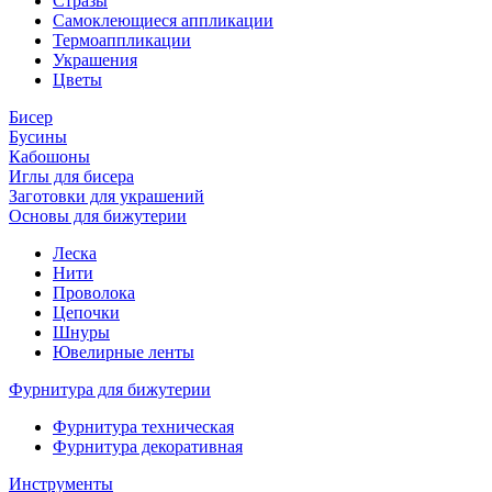
Стразы
Самоклеющиеся аппликации
Термоаппликации
Украшения
Цветы
Бисер
Бусины
Кабошоны
Иглы для бисера
Заготовки для украшений
Основы для бижутерии
Леска
Нити
Проволока
Цепочки
Шнуры
Ювелирные ленты
Фурнитура для бижутерии
Фурнитура техническая
Фурнитура декоративная
Инструменты