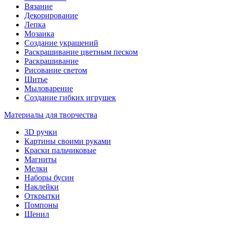
Вязание
Декорирование
Лепка
Мозаика
Создание украшений
Раскрашивание цветным песком
Раскрашивание
Рисование светом
Шитье
Мыловарение
Создание гибких игрушек
Материалы для творчества
3D ручки
Картины своими руками
Краски пальчиковые
Магниты
Мелки
Наборы бусин
Наклейки
Открытки
Помпоны
Шенил