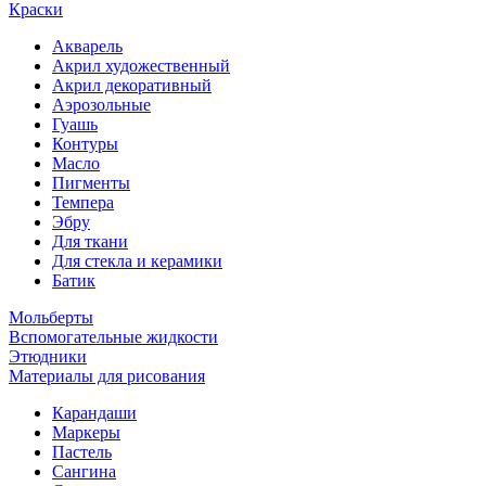
Краски
Акварель
Акрил художественный
Акрил декоративный
Аэрозольные
Гуашь
Контуры
Масло
Пигменты
Темпера
Эбру
Для ткани
Для стекла и керамики
Батик
Мольберты
Вспомогательные жидкости
Этюдники
Материалы для рисования
Карандаши
Маркеры
Пастель
Сангина