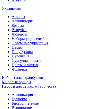
Штампы
Украшения
Анкеры
Аппликации
Брадсы
Вырубка
Люверсы
Наборы украшений
Объемные украшения
Перья
Полубусины
Пуговицы
Сургучная печать
Цветы и листья
Ярлычки
Наборы для скрапбукинга
Мировые бренды
Наборы для детского творчества
Аппликация
Гравюры
Бисероплетение
Вышивание