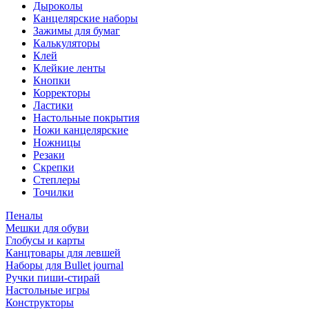
Дыроколы
Канцелярские наборы
Зажимы для бумаг
Калькуляторы
Клей
Клейкие ленты
Кнопки
Корректоры
Ластики
Настольные покрытия
Ножи канцелярские
Ножницы
Резаки
Скрепки
Степлеры
Точилки
Пеналы
Мешки для обуви
Глобусы и карты
Канцтовары для левшей
Наборы для Bullet journal
Ручки пиши-стирай
Настольные игры
Конструкторы