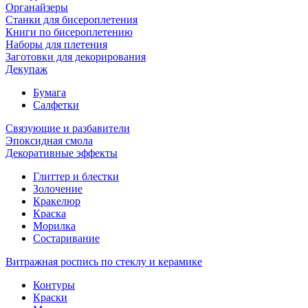
Органайзеры
Станки для бисероплетения
Книги по бисероплетению
Наборы для плетения
Заготовки для декорирования
Декупаж
Бумага
Салфетки
Связующие и разбавители
Эпоксидная смола
Декоративные эффекты
Глиттер и блестки
Золочение
Кракелюр
Краска
Морилка
Состаривание
Витражная роспись по стеклу и керамике
Контуры
Краски