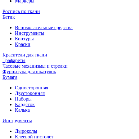
Маркеры
Роспись по ткани
Батик
Вспомогательные средства
Инструменты
Контуры
Краски
Красители для ткани
Трафареты
Часовые механизмы и стрелки
Фурнитура для шкатулок
Бумага
Односторонняя
Двусторонняя
Наборы
Кардсток
Калька
Инструменты
Дыроколы
Клеевой пистолет