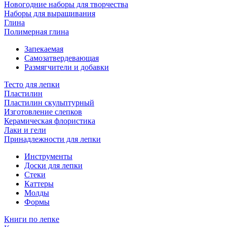
Новогодние наборы для творчества
Наборы для выращивания
Глина
Полимерная глина
Запекаемая
Самозатвердевающая
Размягчители и добавки
Тесто для лепки
Пластилин
Пластилин скульптурный
Изготовление слепков
Керамическая флористика
Лаки и гели
Принадлежности для лепки
Инструменты
Доски для лепки
Стеки
Каттеры
Молды
Формы
Книги по лепке