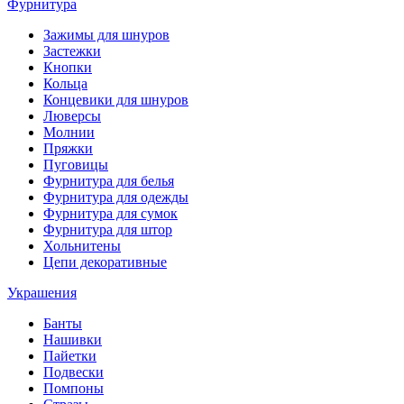
Фурнитура
Зажимы для шнуров
Застежки
Кнопки
Кольца
Концевики для шнуров
Люверсы
Молнии
Пряжки
Пуговицы
Фурнитура для белья
Фурнитура для одежды
Фурнитура для сумок
Фурнитура для штор
Хольнитены
Цепи декоративные
Украшения
Банты
Нашивки
Пайетки
Подвески
Помпоны