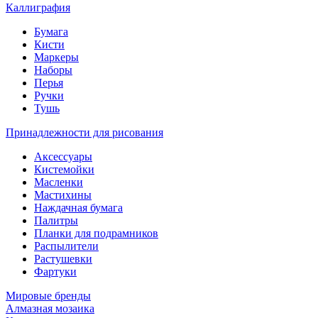
Каллиграфия
Бумага
Кисти
Маркеры
Наборы
Перья
Ручки
Тушь
Принадлежности для рисования
Аксессуары
Кистемойки
Масленки
Мастихины
Наждачная бумага
Палитры
Планки для подрамников
Распылители
Растушевки
Фартуки
Мировые бренды
Алмазная мозаика