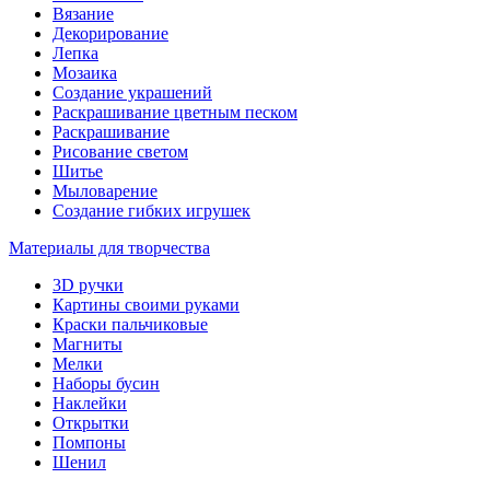
Вязание
Декорирование
Лепка
Мозаика
Создание украшений
Раскрашивание цветным песком
Раскрашивание
Рисование светом
Шитье
Мыловарение
Создание гибких игрушек
Материалы для творчества
3D ручки
Картины своими руками
Краски пальчиковые
Магниты
Мелки
Наборы бусин
Наклейки
Открытки
Помпоны
Шенил