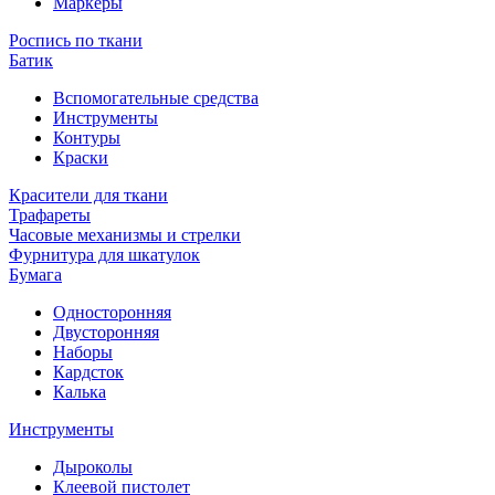
Маркеры
Роспись по ткани
Батик
Вспомогательные средства
Инструменты
Контуры
Краски
Красители для ткани
Трафареты
Часовые механизмы и стрелки
Фурнитура для шкатулок
Бумага
Односторонняя
Двусторонняя
Наборы
Кардсток
Калька
Инструменты
Дыроколы
Клеевой пистолет