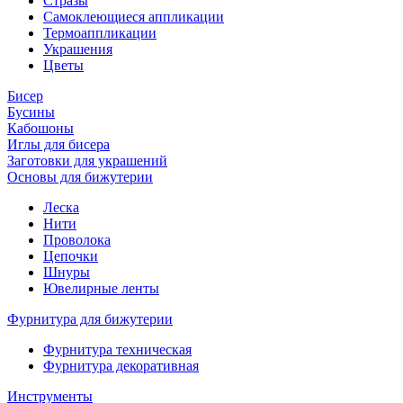
Стразы
Самоклеющиеся аппликации
Термоаппликации
Украшения
Цветы
Бисер
Бусины
Кабошоны
Иглы для бисера
Заготовки для украшений
Основы для бижутерии
Леска
Нити
Проволока
Цепочки
Шнуры
Ювелирные ленты
Фурнитура для бижутерии
Фурнитура техническая
Фурнитура декоративная
Инструменты