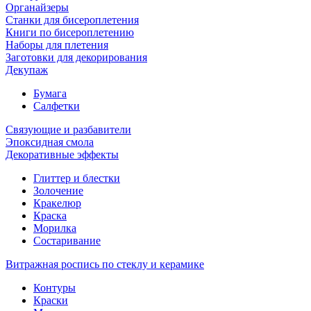
Органайзеры
Станки для бисероплетения
Книги по бисероплетению
Наборы для плетения
Заготовки для декорирования
Декупаж
Бумага
Салфетки
Связующие и разбавители
Эпоксидная смола
Декоративные эффекты
Глиттер и блестки
Золочение
Кракелюр
Краска
Морилка
Состаривание
Витражная роспись по стеклу и керамике
Контуры
Краски