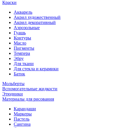
Краски
Акварель
Акрил художественный
Акрил декоративный
Аэрозольные
Гуашь
Контуры
Масло
Пигменты
Темпера
Эбру
Для ткани
Для стекла и керамики
Батик
Мольберты
Вспомогательные жидкости
Этюдники
Материалы для рисования
Карандаши
Маркеры
Пастель
Сангина