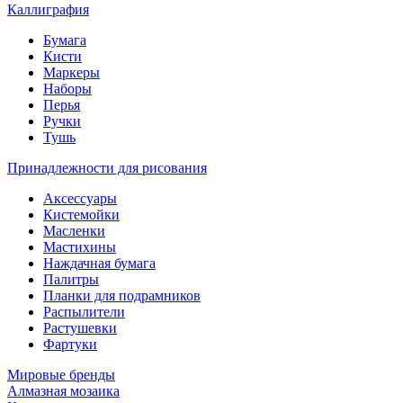
Каллиграфия
Бумага
Кисти
Маркеры
Наборы
Перья
Ручки
Тушь
Принадлежности для рисования
Аксессуары
Кистемойки
Масленки
Мастихины
Наждачная бумага
Палитры
Планки для подрамников
Распылители
Растушевки
Фартуки
Мировые бренды
Алмазная мозаика