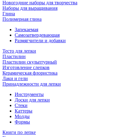
Новогодние наборы для творчества
Наборы для выращивания
Глина
Полимерная глина
Запекаемая
Самозатвердевающая
Размягчители и добавки
Тесто для лепки
Пластилин
Пластилин скульптурный
Изготовление слепков
Керамическая флористика
Лаки и гели
Принадлежности для лепки
Инструменты
Доски для лепки
Стеки
Каттеры
Молды
Формы
Книги по лепке