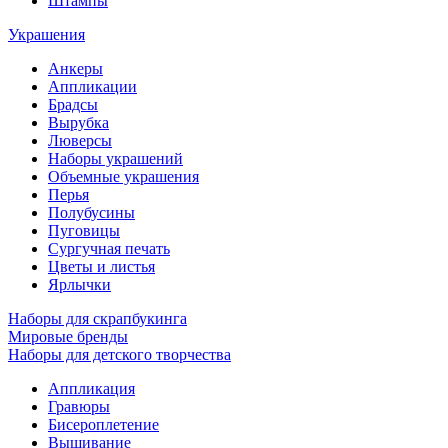
Штампы
Украшения
Анкеры
Аппликации
Брадсы
Вырубка
Люверсы
Наборы украшений
Объемные украшения
Перья
Полубусины
Пуговицы
Сургучная печать
Цветы и листья
Ярлычки
Наборы для скрапбукинга
Мировые бренды
Наборы для детского творчества
Аппликация
Гравюры
Бисероплетение
Вышивание