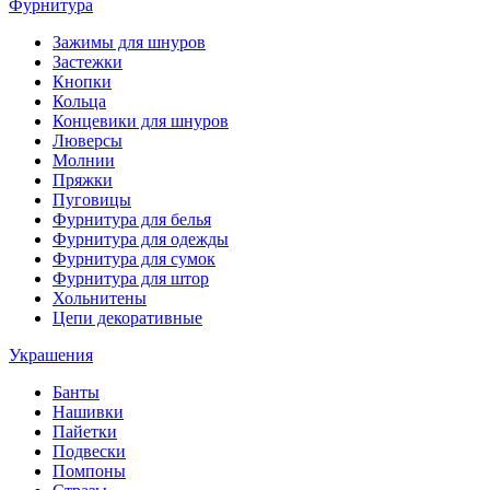
Фурнитура
Зажимы для шнуров
Застежки
Кнопки
Кольца
Концевики для шнуров
Люверсы
Молнии
Пряжки
Пуговицы
Фурнитура для белья
Фурнитура для одежды
Фурнитура для сумок
Фурнитура для штор
Хольнитены
Цепи декоративные
Украшения
Банты
Нашивки
Пайетки
Подвески
Помпоны