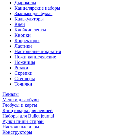
Дыроколы
Канцелярские наборы
Зажимы для бумаг
Калькуляторы
Клей
Клейкие ленты
Кнопки
Корректоры
Ластики
Настольные покрытия
Ножи канцелярские
Ножницы
Резаки
Скрепки
Степлеры
Точилки
Пеналы
Мешки для обуви
Глобусы и карты
Канцтовары для левшей
Наборы для Bullet journal
Ручки пиши-стирай
Настольные игры
Конструкторы