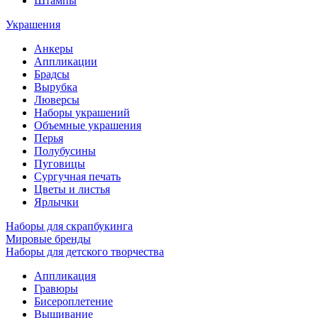
Штампы
Украшения
Анкеры
Аппликации
Брадсы
Вырубка
Люверсы
Наборы украшений
Объемные украшения
Перья
Полубусины
Пуговицы
Сургучная печать
Цветы и листья
Ярлычки
Наборы для скрапбукинга
Мировые бренды
Наборы для детского творчества
Аппликация
Гравюры
Бисероплетение
Вышивание