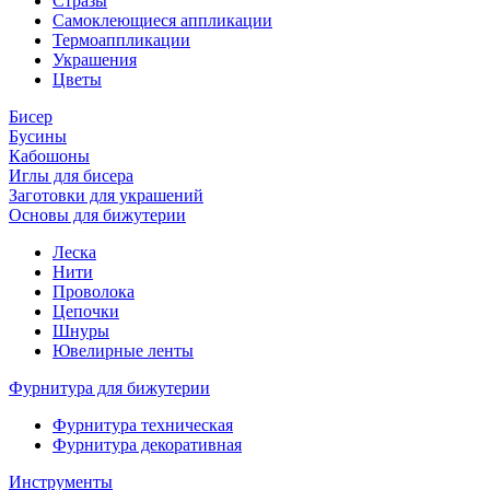
Стразы
Самоклеющиеся аппликации
Термоаппликации
Украшения
Цветы
Бисер
Бусины
Кабошоны
Иглы для бисера
Заготовки для украшений
Основы для бижутерии
Леска
Нити
Проволока
Цепочки
Шнуры
Ювелирные ленты
Фурнитура для бижутерии
Фурнитура техническая
Фурнитура декоративная
Инструменты