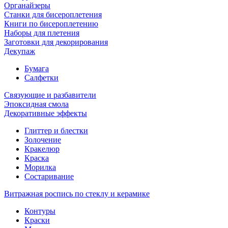
Органайзеры
Станки для бисероплетения
Книги по бисероплетению
Наборы для плетения
Заготовки для декорирования
Декупаж
Бумага
Салфетки
Связующие и разбавители
Эпоксидная смола
Декоративные эффекты
Глиттер и блестки
Золочение
Кракелюр
Краска
Морилка
Состаривание
Витражная роспись по стеклу и керамике
Контуры
Краски