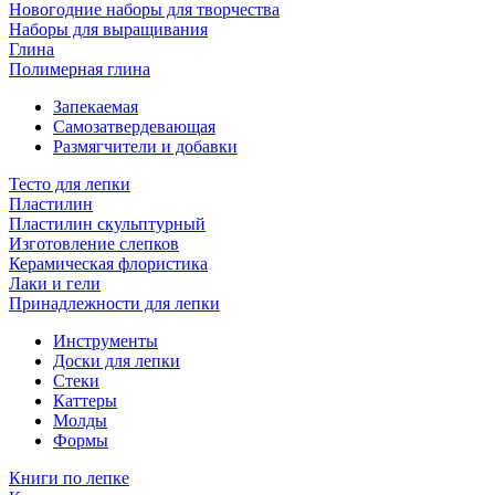
Новогодние наборы для творчества
Наборы для выращивания
Глина
Полимерная глина
Запекаемая
Самозатвердевающая
Размягчители и добавки
Тесто для лепки
Пластилин
Пластилин скульптурный
Изготовление слепков
Керамическая флористика
Лаки и гели
Принадлежности для лепки
Инструменты
Доски для лепки
Стеки
Каттеры
Молды
Формы
Книги по лепке