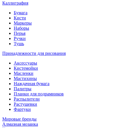
Каллиграфия
Бумага
Кисти
Маркеры
Наборы
Перья
Ручки
Тушь
Принадлежности для рисования
Аксессуары
Кистемойки
Масленки
Мастихины
Наждачная бумага
Палитры
Планки для подрамников
Распылители
Растушевки
Фартуки
Мировые бренды
Алмазная мозаика