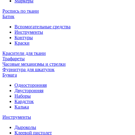
Маркеры
Роспись по ткани
Батик
Вспомогательные средства
Инструменты
Контуры
Краски
Красители для ткани
Трафареты
Часовые механизмы и стрелки
Фурнитура для шкатулок
Бумага
Односторонняя
Двусторонняя
Наборы
Кардсток
Калька
Инструменты
Дыроколы
Клеевой пистолет