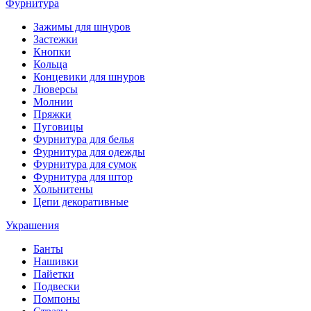
Фурнитура
Зажимы для шнуров
Застежки
Кнопки
Кольца
Концевики для шнуров
Люверсы
Молнии
Пряжки
Пуговицы
Фурнитура для белья
Фурнитура для одежды
Фурнитура для сумок
Фурнитура для штор
Хольнитены
Цепи декоративные
Украшения
Банты
Нашивки
Пайетки
Подвески
Помпоны