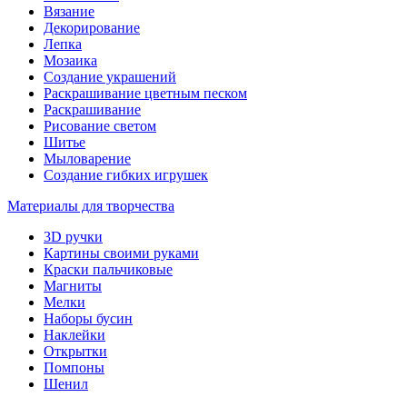
Вязание
Декорирование
Лепка
Мозаика
Создание украшений
Раскрашивание цветным песком
Раскрашивание
Рисование светом
Шитье
Мыловарение
Создание гибких игрушек
Материалы для творчества
3D ручки
Картины своими руками
Краски пальчиковые
Магниты
Мелки
Наборы бусин
Наклейки
Открытки
Помпоны
Шенил