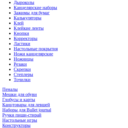
Дыроколы
Канцелярские наборы
Зажимы для бумаг
Калькуляторы
Клей
Клейкие ленты
Кнопки
Корректоры
Ластики
Настольные покрытия
Ножи канцелярские
Ножницы
Резаки
Скрепки
Степлеры
Точилки
Пеналы
Мешки для обуви
Глобусы и карты
Канцтовары для левшей
Наборы для Bullet journal
Ручки пиши-стирай
Настольные игры
Конструкторы