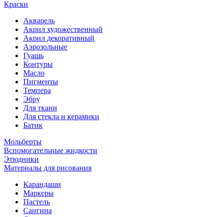
Краски
Акварель
Акрил художественный
Акрил декоративный
Аэрозольные
Гуашь
Контуры
Масло
Пигменты
Темпера
Эбру
Для ткани
Для стекла и керамики
Батик
Мольберты
Вспомогательные жидкости
Этюдники
Материалы для рисования
Карандаши
Маркеры
Пастель
Сангина