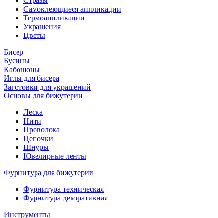
Стразы
Самоклеющиеся аппликации
Термоаппликации
Украшения
Цветы
Бисер
Бусины
Кабошоны
Иглы для бисера
Заготовки для украшений
Основы для бижутерии
Леска
Нити
Проволока
Цепочки
Шнуры
Ювелирные ленты
Фурнитура для бижутерии
Фурнитура техническая
Фурнитура декоративная
Инструменты