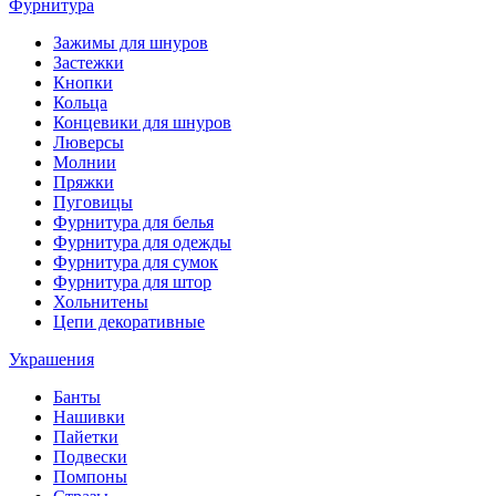
Фурнитура
Зажимы для шнуров
Застежки
Кнопки
Кольца
Концевики для шнуров
Люверсы
Молнии
Пряжки
Пуговицы
Фурнитура для белья
Фурнитура для одежды
Фурнитура для сумок
Фурнитура для штор
Хольнитены
Цепи декоративные
Украшения
Банты
Нашивки
Пайетки
Подвески
Помпоны