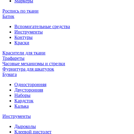
Маркеры
Роспись по ткани
Батик
Вспомогательные средства
Инструменты
Контуры
Краски
Красители для ткани
Трафареты
Часовые механизмы и стрелки
Фурнитура для шкатулок
Бумага
Односторонняя
Двусторонняя
Наборы
Кардсток
Калька
Инструменты
Дыроколы
Клеевой пистолет