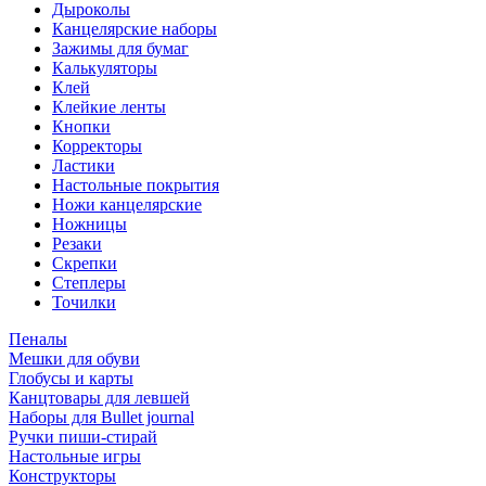
Дыроколы
Канцелярские наборы
Зажимы для бумаг
Калькуляторы
Клей
Клейкие ленты
Кнопки
Корректоры
Ластики
Настольные покрытия
Ножи канцелярские
Ножницы
Резаки
Скрепки
Степлеры
Точилки
Пеналы
Мешки для обуви
Глобусы и карты
Канцтовары для левшей
Наборы для Bullet journal
Ручки пиши-стирай
Настольные игры
Конструкторы