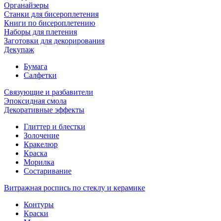
Органайзеры
Станки для бисероплетения
Книги по бисероплетению
Наборы для плетения
Заготовки для декорирования
Декупаж
Бумага
Салфетки
Связующие и разбавители
Эпоксидная смола
Декоративные эффекты
Глиттер и блестки
Золочение
Кракелюр
Краска
Морилка
Состаривание
Витражная роспись по стеклу и керамике
Контуры
Краски