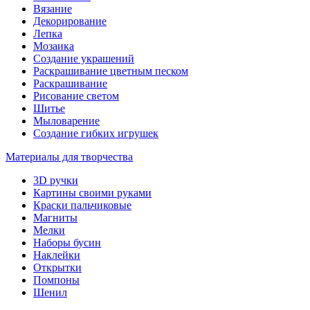
Вязание
Декорирование
Лепка
Мозаика
Создание украшений
Раскрашивание цветным песком
Раскрашивание
Рисование светом
Шитье
Мыловарение
Создание гибких игрушек
Материалы для творчества
3D ручки
Картины своими руками
Краски пальчиковые
Магниты
Мелки
Наборы бусин
Наклейки
Открытки
Помпоны
Шенил