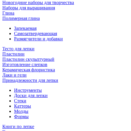
Новогодние наборы для творчества
Наборы для выращивания
Глина
Полимерная глина
Запекаемая
Самозатвердевающая
Размягчители и добавки
Тесто для лепки
Пластилин
Пластилин скульптурный
Изготовление слепков
Керамическая флористика
Лаки и гели
Принадлежности для лепки
Инструменты
Доски для лепки
Стеки
Каттеры
Молды
Формы
Книги по лепке