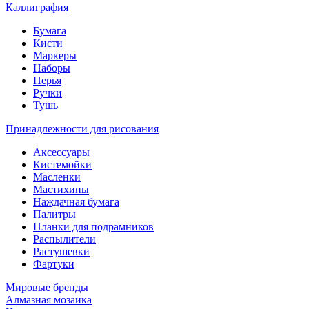
Каллиграфия
Бумага
Кисти
Маркеры
Наборы
Перья
Ручки
Тушь
Принадлежности для рисования
Аксессуары
Кистемойки
Масленки
Мастихины
Наждачная бумага
Палитры
Планки для подрамников
Распылители
Растушевки
Фартуки
Мировые бренды
Алмазная мозаика