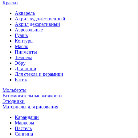
Краски
Акварель
Акрил художественный
Акрил декоративный
Аэрозольные
Гуашь
Контуры
Масло
Пигменты
Темпера
Эбру
Для ткани
Для стекла и керамики
Батик
Мольберты
Вспомогательные жидкости
Этюдники
Материалы для рисования
Карандаши
Маркеры
Пастель
Сангина