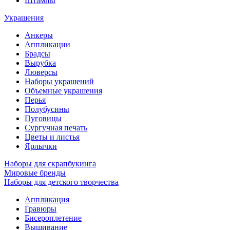
Штампы
Украшения
Анкеры
Аппликации
Брадсы
Вырубка
Люверсы
Наборы украшений
Объемные украшения
Перья
Полубусины
Пуговицы
Сургучная печать
Цветы и листья
Ярлычки
Наборы для скрапбукинга
Мировые бренды
Наборы для детского творчества
Аппликация
Гравюры
Бисероплетение
Вышивание