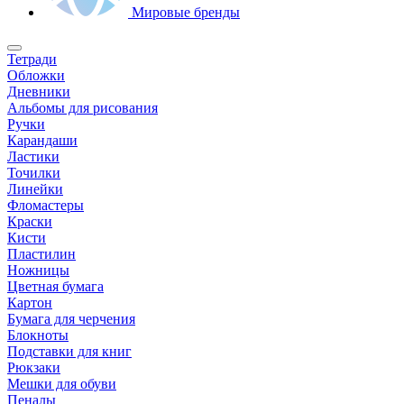
Мировые бренды
Тетради
Обложки
Дневники
Альбомы для рисования
Ручки
Карандаши
Ластики
Точилки
Линейки
Фломастеры
Краски
Кисти
Пластилин
Ножницы
Цветная бумага
Картон
Бумага для черчения
Блокноты
Подставки для книг
Рюкзаки
Мешки для обуви
Пеналы