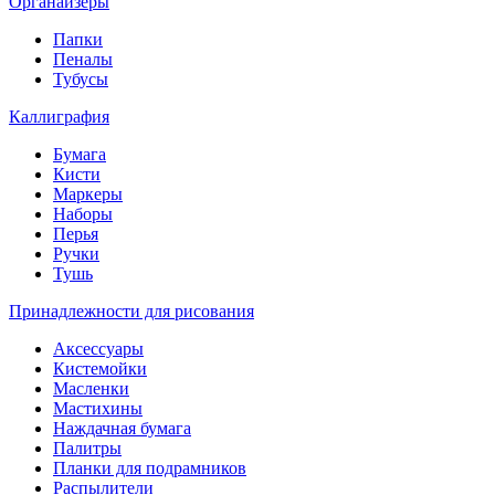
Органайзеры
Папки
Пеналы
Тубусы
Каллиграфия
Бумага
Кисти
Маркеры
Наборы
Перья
Ручки
Тушь
Принадлежности для рисования
Аксессуары
Кистемойки
Масленки
Мастихины
Наждачная бумага
Палитры
Планки для подрамников
Распылители