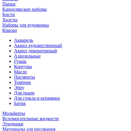
Папки
Канцелярские наборы
Кисти
Холсты
Наборы для художника
Краски
Акварель
Акрил художественный
Акрил декоративный
Аэрозольные
Гуашь
Контуры
Масло
Пигменты
Темпера
Эбру
Для ткани
Для стекла и керамики
Батик
Мольберты
Вспомогательные жидкости
Этюдники
Материалы для рисования