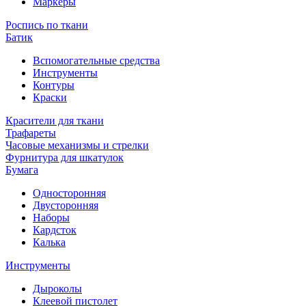
Маркеры
Роспись по ткани
Батик
Вспомогательные средства
Инструменты
Контуры
Краски
Красители для ткани
Трафареты
Часовые механизмы и стрелки
Фурнитура для шкатулок
Бумага
Односторонняя
Двусторонняя
Наборы
Кардсток
Калька
Инструменты
Дыроколы
Клеевой пистолет