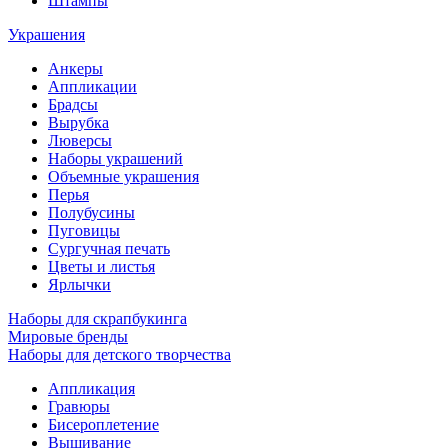
Штампы
Украшения
Анкеры
Аппликации
Брадсы
Вырубка
Люверсы
Наборы украшений
Объемные украшения
Перья
Полубусины
Пуговицы
Сургучная печать
Цветы и листья
Ярлычки
Наборы для скрапбукинга
Мировые бренды
Наборы для детского творчества
Аппликация
Гравюры
Бисероплетение
Вышивание