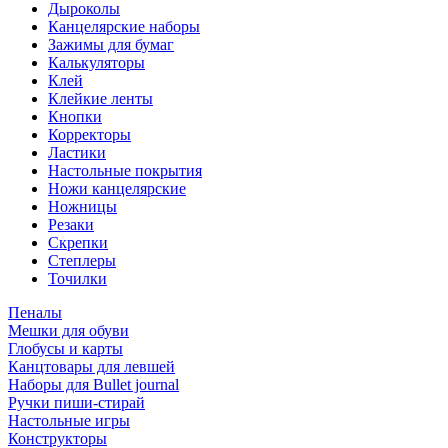
Дыроколы
Канцелярские наборы
Зажимы для бумаг
Калькуляторы
Клей
Клейкие ленты
Кнопки
Корректоры
Ластики
Настольные покрытия
Ножи канцелярские
Ножницы
Резаки
Скрепки
Степлеры
Точилки
Пеналы
Мешки для обуви
Глобусы и карты
Канцтовары для левшей
Наборы для Bullet journal
Ручки пиши-стирай
Настольные игры
Конструкторы