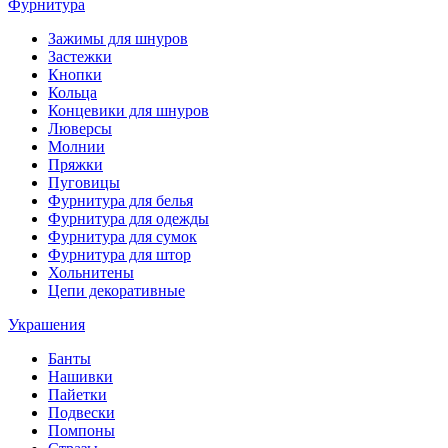
Фурнитура
Зажимы для шнуров
Застежки
Кнопки
Кольца
Концевики для шнуров
Люверсы
Молнии
Пряжки
Пуговицы
Фурнитура для белья
Фурнитура для одежды
Фурнитура для сумок
Фурнитура для штор
Хольнитены
Цепи декоративные
Украшения
Банты
Нашивки
Пайетки
Подвески
Помпоны