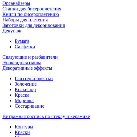
Органайзеры
Станки для бисероплетения
Книги по бисероплетению
Наборы для плетения
Заготовки для декорирования
Декупаж
Бумага
Салфетки
Связующие и разбавители
Эпоксидная смола
Декоративные эффекты
Глиттер и блестки
Золочение
Кракелюр
Краска
Морилка
Состаривание
Витражная роспись по стеклу и керамике
Контуры
Краски