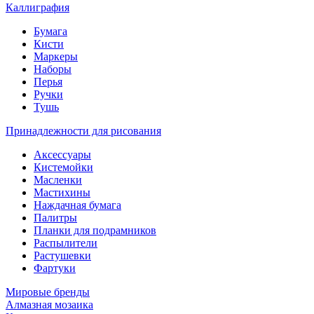
Каллиграфия
Бумага
Кисти
Маркеры
Наборы
Перья
Ручки
Тушь
Принадлежности для рисования
Аксессуары
Кистемойки
Масленки
Мастихины
Наждачная бумага
Палитры
Планки для подрамников
Распылители
Растушевки
Фартуки
Мировые бренды
Алмазная мозаика