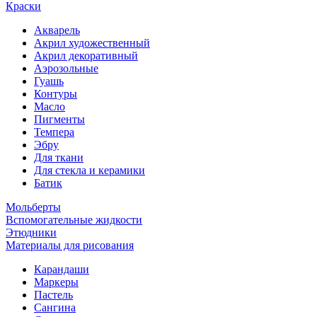
Краски
Акварель
Акрил художественный
Акрил декоративный
Аэрозольные
Гуашь
Контуры
Масло
Пигменты
Темпера
Эбру
Для ткани
Для стекла и керамики
Батик
Мольберты
Вспомогательные жидкости
Этюдники
Материалы для рисования
Карандаши
Маркеры
Пастель
Сангина