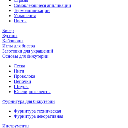
Стразы
Самоклеющиеся аппликации
Термоаппликации
Украшения
Цветы
Бисер
Бусины
Кабошоны
Иглы для бисера
Заготовки для украшений
Основы для бижутерии
Леска
Нити
Проволока
Цепочки
Шнуры
Ювелирные ленты
Фурнитура для бижутерии
Фурнитура техническая
Фурнитура декоративная
Инструменты