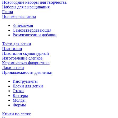
Новогодние наборы для творчества
Наборы для выращивания
Глина
Полимерная глина
Запекаемая
Самозатвердевающая
Размягчители и добавки
Тесто для лепки
Пластилин
Пластилин скульптурный
Изготовление слепков
Керамическая флористика
Лаки и гели
Принадлежности для лепки
Инструменты
Доски для лепки
Стеки
Каттеры
Молды
Формы
Книги по лепке