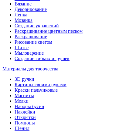
Вязание
Декорирование
Лепка
Мозаика
Создание украшений
Раскрашивание цветным песком
Раскрашивание
Рисование светом
Шитье
Мыловарение
Создание гибких игрушек
Материалы для творчества
3D ручки
Картины своими руками
Краски пальчиковые
Магниты
Мелки
Наборы бусин
Наклейки
Открытки
Помпоны
Шенил