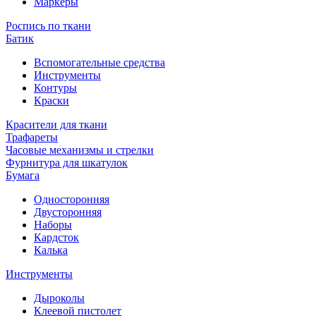
Маркеры
Роспись по ткани
Батик
Вспомогательные средства
Инструменты
Контуры
Краски
Красители для ткани
Трафареты
Часовые механизмы и стрелки
Фурнитура для шкатулок
Бумага
Односторонняя
Двусторонняя
Наборы
Кардсток
Калька
Инструменты
Дыроколы
Клеевой пистолет