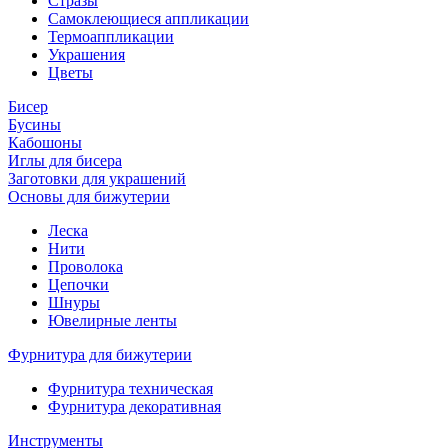
Стразы
Самоклеющиеся аппликации
Термоаппликации
Украшения
Цветы
Бисер
Бусины
Кабошоны
Иглы для бисера
Заготовки для украшений
Основы для бижутерии
Леска
Нити
Проволока
Цепочки
Шнуры
Ювелирные ленты
Фурнитура для бижутерии
Фурнитура техническая
Фурнитура декоративная
Инструменты