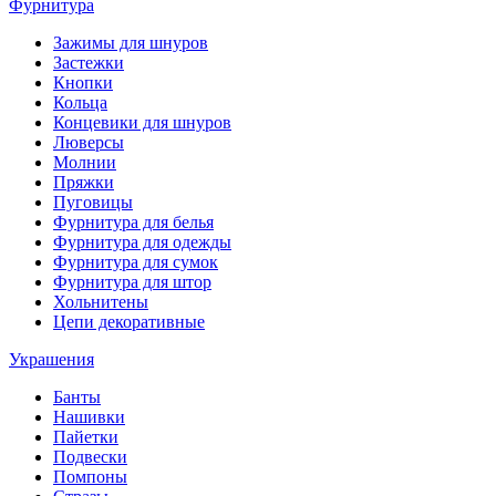
Фурнитура
Зажимы для шнуров
Застежки
Кнопки
Кольца
Концевики для шнуров
Люверсы
Молнии
Пряжки
Пуговицы
Фурнитура для белья
Фурнитура для одежды
Фурнитура для сумок
Фурнитура для штор
Хольнитены
Цепи декоративные
Украшения
Банты
Нашивки
Пайетки
Подвески
Помпоны