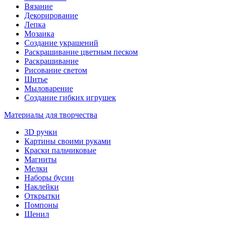
Вязание
Декорирование
Лепка
Мозаика
Создание украшений
Раскрашивание цветным песком
Раскрашивание
Рисование светом
Шитье
Мыловарение
Создание гибких игрушек
Материалы для творчества
3D ручки
Картины своими руками
Краски пальчиковые
Магниты
Мелки
Наборы бусин
Наклейки
Открытки
Помпоны
Шенил