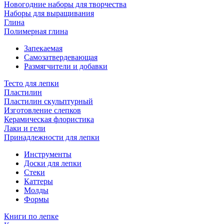
Новогодние наборы для творчества
Наборы для выращивания
Глина
Полимерная глина
Запекаемая
Самозатвердевающая
Размягчители и добавки
Тесто для лепки
Пластилин
Пластилин скульптурный
Изготовление слепков
Керамическая флористика
Лаки и гели
Принадлежности для лепки
Инструменты
Доски для лепки
Стеки
Каттеры
Молды
Формы
Книги по лепке