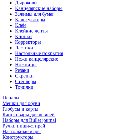
Дыроколы
Канцелярские наборы
Зажимы для бумаг
Калькуляторы
Клей
Клейкие ленты
Кнопки
Корректоры
Ластики
Настольные покрытия
Ножи канцелярские
Ножницы
Резаки
Скрепки
Степлеры
Точилки
Пеналы
Мешки для обуви
Глобусы и карты
Канцтовары для левшей
Наборы для Bullet journal
Ручки пиши-стирай
Настольные игры
Конструкторы