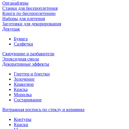
Органайзеры
Станки для бисероплетения
Книги по бисероплетению
Наборы для плетения
Заготовки для декорирования
Декупаж
Бумага
Салфетки
Связующие и разбавители
Эпоксидная смола
Декоративные эффекты
Глиттер и блестки
Золочение
Кракелюр
Краска
Морилка
Состаривание
Витражная роспись по стеклу и керамике
Контуры
Краски