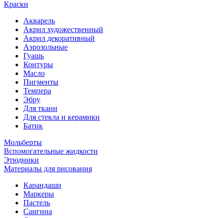
Краски
Акварель
Акрил художественный
Акрил декоративный
Аэрозольные
Гуашь
Контуры
Масло
Пигменты
Темпера
Эбру
Для ткани
Для стекла и керамики
Батик
Мольберты
Вспомогательные жидкости
Этюдники
Материалы для рисования
Карандаши
Маркеры
Пастель
Сангина