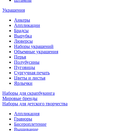
Штампы
Украшения
Анкеры
Аппликации
Брадсы
Вырубка
Люверсы
Наборы украшений
Объемные украшения
Перья
Полубусины
Пуговицы
Сургучная печать
Цветы и листья
Ярлычки
Наборы для скрапбукинга
Мировые бренды
Наборы для детского творчества
Аппликация
Гравюры
Бисероплетение
Вышивание