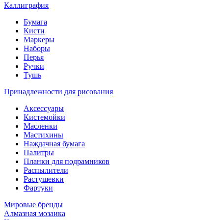
Каллиграфия
Бумага
Кисти
Маркеры
Наборы
Перья
Ручки
Тушь
Принадлежности для рисования
Аксессуары
Кистемойки
Масленки
Мастихины
Наждачная бумага
Палитры
Планки для подрамников
Распылители
Растушевки
Фартуки
Мировые бренды
Алмазная мозаика