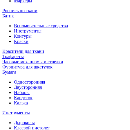
Маркеры
Роспись по ткани
Батик
Вспомогательные средства
Инструменты
Контуры
Краски
Красители для ткани
Трафареты
Часовые механизмы и стрелки
Фурнитура для шкатулок
Бумага
Односторонняя
Двусторонняя
Наборы
Кардсток
Калька
Инструменты
Дыроколы
Клеевой пистолет