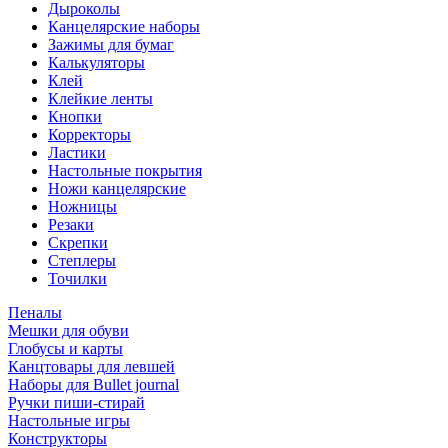
Дыроколы
Канцелярские наборы
Зажимы для бумаг
Калькуляторы
Клей
Клейкие ленты
Кнопки
Корректоры
Ластики
Настольные покрытия
Ножи канцелярские
Ножницы
Резаки
Скрепки
Степлеры
Точилки
Пеналы
Мешки для обуви
Глобусы и карты
Канцтовары для левшей
Наборы для Bullet journal
Ручки пиши-стирай
Настольные игры
Конструкторы