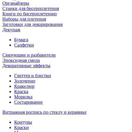
Органайзеры
Станки для бисероплетения
Книги по бисероплетению
Наборы для плетения
Заготовки для декорирования
Декупаж
Бумага
Салфетки
Связующие и разбавители
Эпоксидная смола
Декоративные эффекты
Глиттер и блестки
Золочение
Кракелюр
Краска
Морилка
Состаривание
Витражная роспись по стеклу и керамике
Контуры
Краски