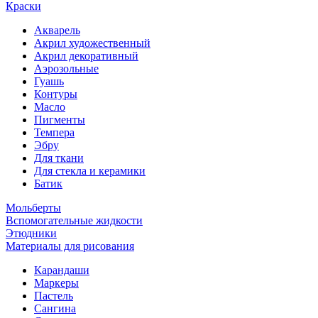
Краски
Акварель
Акрил художественный
Акрил декоративный
Аэрозольные
Гуашь
Контуры
Масло
Пигменты
Темпера
Эбру
Для ткани
Для стекла и керамики
Батик
Мольберты
Вспомогательные жидкости
Этюдники
Материалы для рисования
Карандаши
Маркеры
Пастель
Сангина