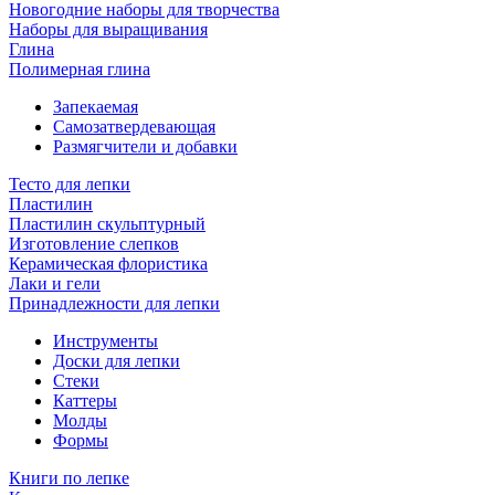
Новогодние наборы для творчества
Наборы для выращивания
Глина
Полимерная глина
Запекаемая
Самозатвердевающая
Размягчители и добавки
Тесто для лепки
Пластилин
Пластилин скульптурный
Изготовление слепков
Керамическая флористика
Лаки и гели
Принадлежности для лепки
Инструменты
Доски для лепки
Стеки
Каттеры
Молды
Формы
Книги по лепке