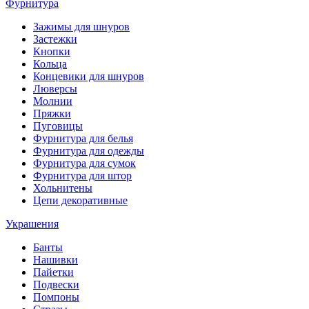
Фурнитура
Зажимы для шнуров
Застежки
Кнопки
Кольца
Концевики для шнуров
Люверсы
Молнии
Пряжки
Пуговицы
Фурнитура для белья
Фурнитура для одежды
Фурнитура для сумок
Фурнитура для штор
Хольнитены
Цепи декоративные
Украшения
Банты
Нашивки
Пайетки
Подвески
Помпоны