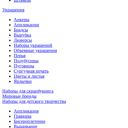
Штампы
Украшения
Анкеры
Аппликации
Брадсы
Вырубка
Люверсы
Наборы украшений
Объемные украшения
Перья
Полубусины
Пуговицы
Сургучная печать
Цветы и листья
Ярлычки
Наборы для скрапбукинга
Мировые бренды
Наборы для детского творчества
Аппликация
Гравюры
Бисероплетение
Вышивание