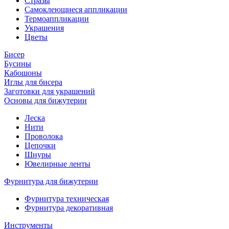
Стразы
Самоклеющиеся аппликации
Термоаппликации
Украшения
Цветы
Бисер
Бусины
Кабошоны
Иглы для бисера
Заготовки для украшений
Основы для бижутерии
Леска
Нити
Проволока
Цепочки
Шнуры
Ювелирные ленты
Фурнитура для бижутерии
Фурнитура техническая
Фурнитура декоративная
Инструменты