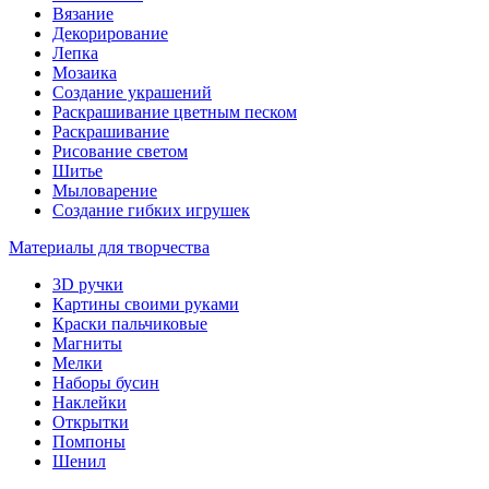
Вязание
Декорирование
Лепка
Мозаика
Создание украшений
Раскрашивание цветным песком
Раскрашивание
Рисование светом
Шитье
Мыловарение
Создание гибких игрушек
Материалы для творчества
3D ручки
Картины своими руками
Краски пальчиковые
Магниты
Мелки
Наборы бусин
Наклейки
Открытки
Помпоны
Шенил