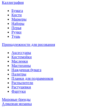
Каллиграфия
Бумага
Кисти
Маркеры
Наборы
Перья
Ручки
Тушь
Принадлежности для рисования
Аксессуары
Кистемойки
Масленки
Мастихины
Наждачная бумага
Палитры
Планки для подрамников
Распылители
Растушевки
Фартуки
Мировые бренды
Алмазная мозаика