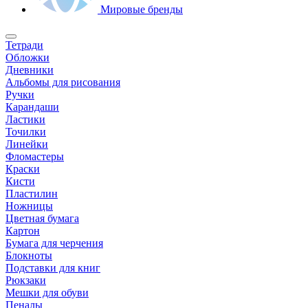
Мировые бренды
Тетради
Обложки
Дневники
Альбомы для рисования
Ручки
Карандаши
Ластики
Точилки
Линейки
Фломастеры
Краски
Кисти
Пластилин
Ножницы
Цветная бумага
Картон
Бумага для черчения
Блокноты
Подставки для книг
Рюкзаки
Мешки для обуви
Пеналы