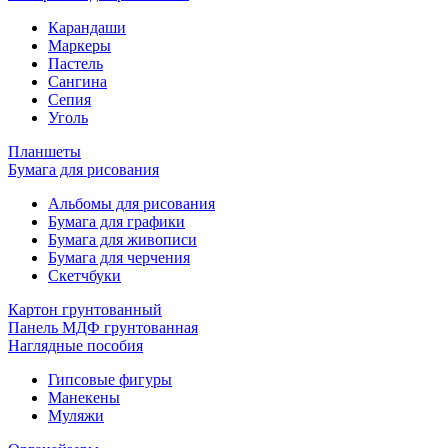
Карандаши
Маркеры
Пастель
Сангина
Сепия
Уголь
Планшеты
Бумага для рисования
Альбомы для рисования
Бумага для графики
Бумага для живописи
Бумага для черчения
Скетчбуки
Картон грунтованный
Панель МДФ грунтованная
Наглядные пособия
Гипсовые фигуры
Манекены
Муляжи