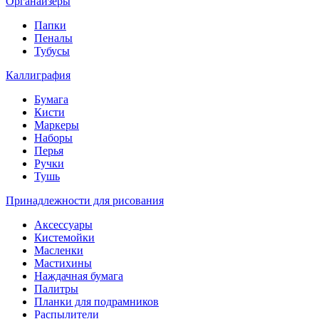
Органайзеры
Папки
Пеналы
Тубусы
Каллиграфия
Бумага
Кисти
Маркеры
Наборы
Перья
Ручки
Тушь
Принадлежности для рисования
Аксессуары
Кистемойки
Масленки
Мастихины
Наждачная бумага
Палитры
Планки для подрамников
Распылители