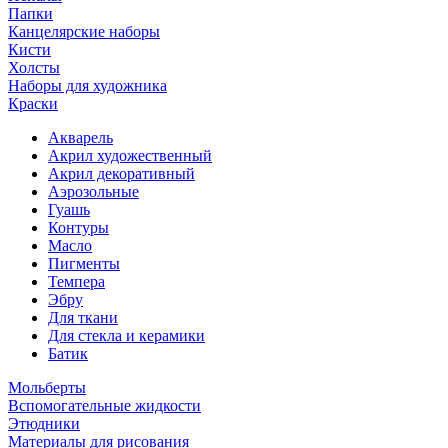
Папки
Канцелярские наборы
Кисти
Холсты
Наборы для художника
Краски
Акварель
Акрил художественный
Акрил декоративный
Аэрозольные
Гуашь
Контуры
Масло
Пигменты
Темпера
Эбру
Для ткани
Для стекла и керамики
Батик
Мольберты
Вспомогательные жидкости
Этюдники
Материалы для рисования