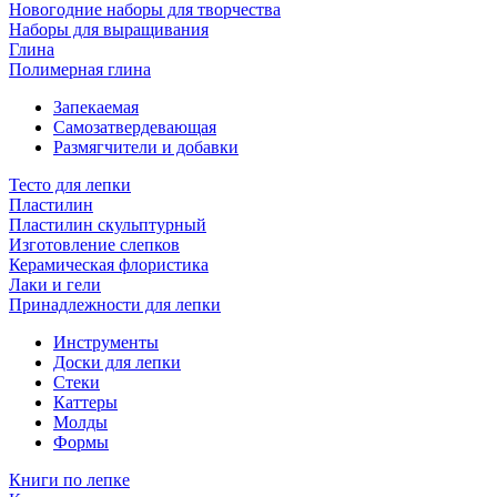
Новогодние наборы для творчества
Наборы для выращивания
Глина
Полимерная глина
Запекаемая
Самозатвердевающая
Размягчители и добавки
Тесто для лепки
Пластилин
Пластилин скульптурный
Изготовление слепков
Керамическая флористика
Лаки и гели
Принадлежности для лепки
Инструменты
Доски для лепки
Стеки
Каттеры
Молды
Формы
Книги по лепке