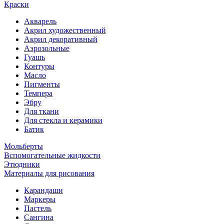
Краски
Акварель
Акрил художественный
Акрил декоративный
Аэрозольные
Гуашь
Контуры
Масло
Пигменты
Темпера
Эбру
Для ткани
Для стекла и керамики
Батик
Мольберты
Вспомогательные жидкости
Этюдники
Материалы для рисования
Карандаши
Маркеры
Пастель
Сангина