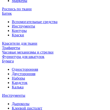
Маркеры
Роспись по ткани
Батик
Вспомогательные средства
Инструменты
Контуры
Краски
Красители для ткани
Трафареты
Часовые механизмы и стрелки
Фурнитура для шкатулок
Бумага
Односторонняя
Двусторонняя
Наборы
Кардсток
Калька
Инструменты
Дыроколы
Клеевой пистолет