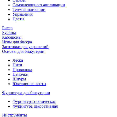
Стразы
Самоклеющиеся аппликации
Термоаппликации
Украшения
Цветы
Бисер
Бусины
Кабошоны
Иглы для бисера
Заготовки для украшений
Основы для бижутерии
Леска
Нити
Проволока
Цепочки
Шнуры
Ювелирные ленты
Фурнитура для бижутерии
Фурнитура техническая
Фурнитура декоративная
Инструменты