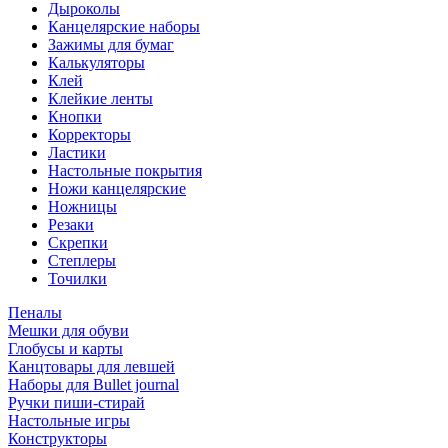
Дыроколы
Канцелярские наборы
Зажимы для бумаг
Калькуляторы
Клей
Клейкие ленты
Кнопки
Корректоры
Ластики
Настольные покрытия
Ножи канцелярские
Ножницы
Резаки
Скрепки
Степлеры
Точилки
Пеналы
Мешки для обуви
Глобусы и карты
Канцтовары для левшей
Наборы для Bullet journal
Ручки пиши-стирай
Настольные игры
Конструкторы