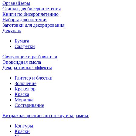
Органайзеры
Станки для бисероплетения
Книги по бисероплетению
Наборы для плетения
Заготовки для декорирования
Декупаж
Бумага
Салфетки
Связующие и разбавители
Эпоксидная смола
Декоративные эффекты
Глиттер и блестки
Золочение
Кракелюр
Краска
Морилка
Состаривание
Витражная роспись по стеклу и керамике
Контуры
Краски