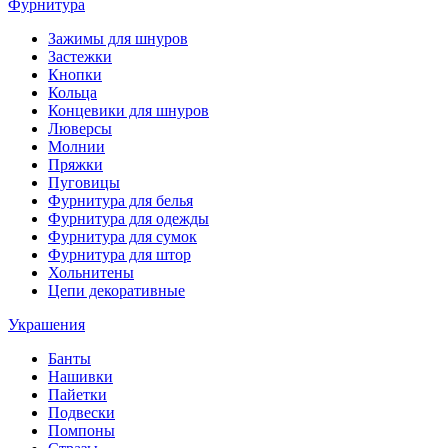
Фурнитура
Зажимы для шнуров
Застежки
Кнопки
Кольца
Концевики для шнуров
Люверсы
Молнии
Пряжки
Пуговицы
Фурнитура для белья
Фурнитура для одежды
Фурнитура для сумок
Фурнитура для штор
Хольнитены
Цепи декоративные
Украшения
Банты
Нашивки
Пайетки
Подвески
Помпоны