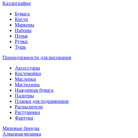
Каллиграфия
Бумага
Кисти
Маркеры
Наборы
Перья
Ручки
Тушь
Принадлежности для рисования
Аксессуары
Кистемойки
Масленки
Мастихины
Наждачная бумага
Палитры
Планки для подрамников
Распылители
Растушевки
Фартуки
Мировые бренды
Алмазная мозаика