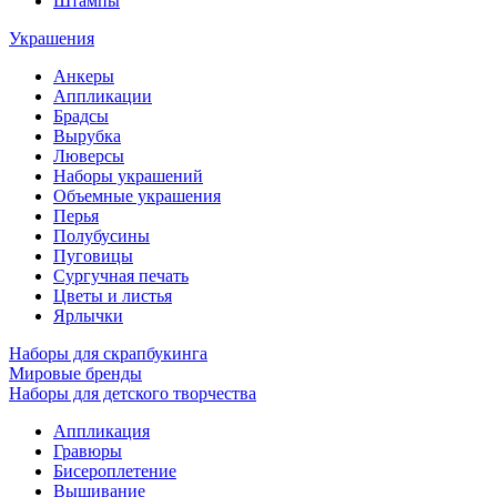
Штампы
Украшения
Анкеры
Аппликации
Брадсы
Вырубка
Люверсы
Наборы украшений
Объемные украшения
Перья
Полубусины
Пуговицы
Сургучная печать
Цветы и листья
Ярлычки
Наборы для скрапбукинга
Мировые бренды
Наборы для детского творчества
Аппликация
Гравюры
Бисероплетение
Вышивание