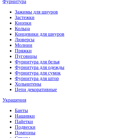
Фурнитура
Зажимы для шнуров
Застежки
Кнопки
Кольца
Концевики для шнуров
Люверсы
Молнии
Пряжки
Пуговицы
Фурнитура для белья
Фурнитура для одежды
Фурнитура для сумок
Фурнитура для штор
Хольнитены
Цепи декоративные
Украшения
Банты
Нашивки
Пайетки
Подвески
Помпоны