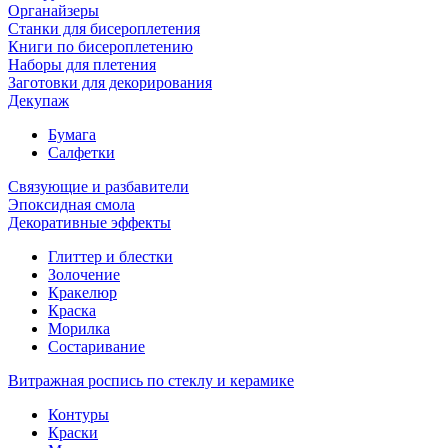
Органайзеры
Станки для бисероплетения
Книги по бисероплетению
Наборы для плетения
Заготовки для декорирования
Декупаж
Бумага
Салфетки
Связующие и разбавители
Эпоксидная смола
Декоративные эффекты
Глиттер и блестки
Золочение
Кракелюр
Краска
Морилка
Состаривание
Витражная роспись по стеклу и керамике
Контуры
Краски