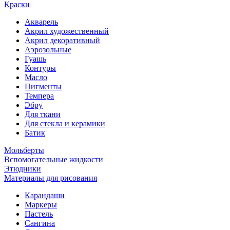
Краски
Акварель
Акрил художественный
Акрил декоративный
Аэрозольные
Гуашь
Контуры
Масло
Пигменты
Темпера
Эбру
Для ткани
Для стекла и керамики
Батик
Мольберты
Вспомогательные жидкости
Этюдники
Материалы для рисования
Карандаши
Маркеры
Пастель
Сангина