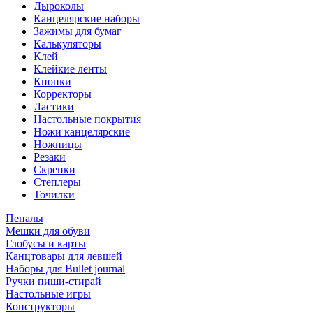
Дыроколы
Канцелярские наборы
Зажимы для бумаг
Калькуляторы
Клей
Клейкие ленты
Кнопки
Корректоры
Ластики
Настольные покрытия
Ножи канцелярские
Ножницы
Резаки
Скрепки
Степлеры
Точилки
Пеналы
Мешки для обуви
Глобусы и карты
Канцтовары для левшей
Наборы для Bullet journal
Ручки пиши-стирай
Настольные игры
Конструкторы