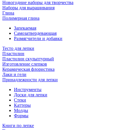
Новогодние наборы для творчества
Наборы для выращивания
Глина
Полимерная глина
Запекаемая
Самозатвердевающая
Размягчители и добавки
Тесто для лепки
Пластилин
Пластилин скульптурный
Изготовление слепков
Керамическая флористика
Лаки и гели
Принадлежности для лепки
Инструменты
Доски для лепки
Стеки
Каттеры
Молды
Формы
Книги по лепке