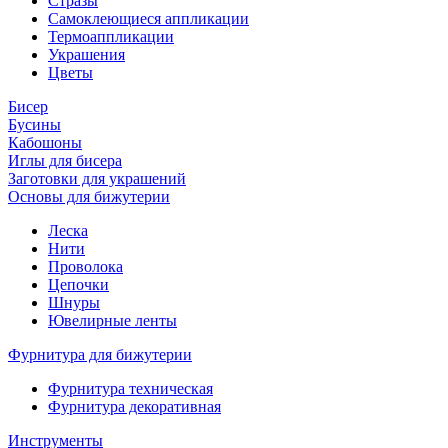
Стразы
Самоклеющиеся аппликации
Термоаппликации
Украшения
Цветы
Бисер
Бусины
Кабошоны
Иглы для бисера
Заготовки для украшений
Основы для бижутерии
Леска
Нити
Проволока
Цепочки
Шнуры
Ювелирные ленты
Фурнитура для бижутерии
Фурнитура техническая
Фурнитура декоративная
Инструменты