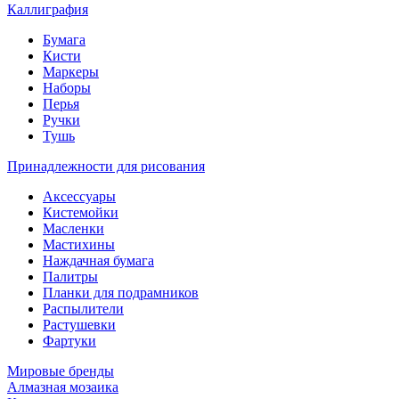
Каллиграфия
Бумага
Кисти
Маркеры
Наборы
Перья
Ручки
Тушь
Принадлежности для рисования
Аксессуары
Кистемойки
Масленки
Мастихины
Наждачная бумага
Палитры
Планки для подрамников
Распылители
Растушевки
Фартуки
Мировые бренды
Алмазная мозаика