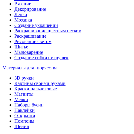
Вязание
Декорирование
Лепка
Мозаика
Создание украшений
Раскрашивание цветным песком
Раскрашивание
Рисование светом
Шитье
Мыловарение
Создание гибких игрушек
Материалы для творчества
3D ручки
Картины своими руками
Краски пальчиковые
Магниты
Мелки
Наборы бусин
Наклейки
Открытки
Помпоны
Шенил