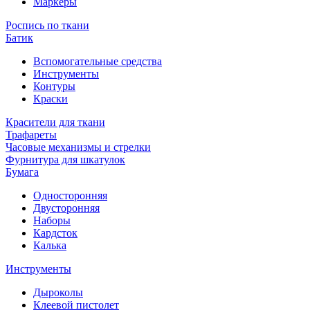
Маркеры
Роспись по ткани
Батик
Вспомогательные средства
Инструменты
Контуры
Краски
Красители для ткани
Трафареты
Часовые механизмы и стрелки
Фурнитура для шкатулок
Бумага
Односторонняя
Двусторонняя
Наборы
Кардсток
Калька
Инструменты
Дыроколы
Клеевой пистолет