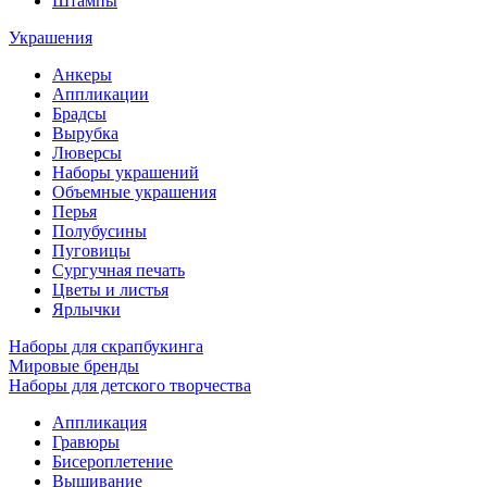
Штампы
Украшения
Анкеры
Аппликации
Брадсы
Вырубка
Люверсы
Наборы украшений
Объемные украшения
Перья
Полубусины
Пуговицы
Сургучная печать
Цветы и листья
Ярлычки
Наборы для скрапбукинга
Мировые бренды
Наборы для детского творчества
Аппликация
Гравюры
Бисероплетение
Вышивание