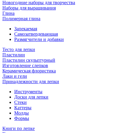
Новогодние наборы для творчества
Наборы для выращивания
Глина
Полимерная глина
Запекаемая
Самозатвердевающая
Размягчители и добавки
Тесто для лепки
Пластилин
Пластилин скульптурный
Изготовление слепков
Керамическая флористика
Лаки и гели
Принадлежности для лепки
Инструменты
Доски для лепки
Стеки
Каттеры
Молды
Формы
Книги по лепке