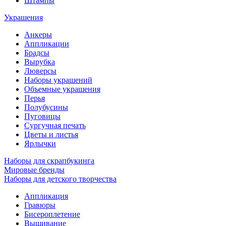
Штампы
Украшения
Анкеры
Аппликации
Брадсы
Вырубка
Люверсы
Наборы украшений
Объемные украшения
Перья
Полубусины
Пуговицы
Сургучная печать
Цветы и листья
Ярлычки
Наборы для скрапбукинга
Мировые бренды
Наборы для детского творчества
Аппликация
Гравюры
Бисероплетение
Вышивание