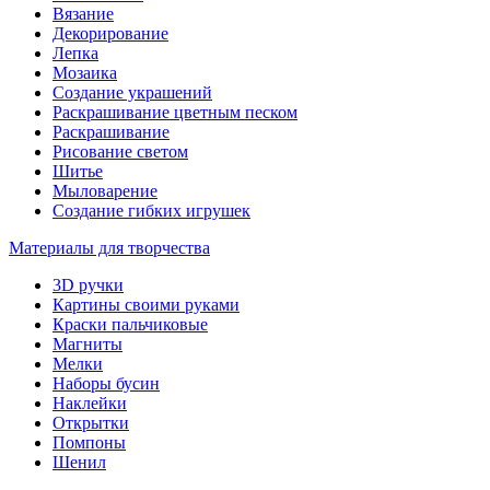
Вязание
Декорирование
Лепка
Мозаика
Создание украшений
Раскрашивание цветным песком
Раскрашивание
Рисование светом
Шитье
Мыловарение
Создание гибких игрушек
Материалы для творчества
3D ручки
Картины своими руками
Краски пальчиковые
Магниты
Мелки
Наборы бусин
Наклейки
Открытки
Помпоны
Шенил