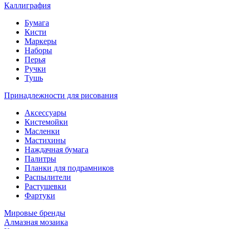
Каллиграфия
Бумага
Кисти
Маркеры
Наборы
Перья
Ручки
Тушь
Принадлежности для рисования
Аксессуары
Кистемойки
Масленки
Мастихины
Наждачная бумага
Палитры
Планки для подрамников
Распылители
Растушевки
Фартуки
Мировые бренды
Алмазная мозаика