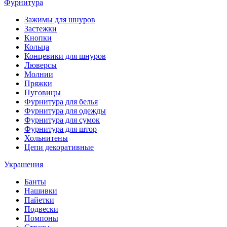
Фурнитура
Зажимы для шнуров
Застежки
Кнопки
Кольца
Концевики для шнуров
Люверсы
Молнии
Пряжки
Пуговицы
Фурнитура для белья
Фурнитура для одежды
Фурнитура для сумок
Фурнитура для штор
Хольнитены
Цепи декоративные
Украшения
Банты
Нашивки
Пайетки
Подвески
Помпоны