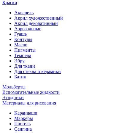
Краски
Акварель
Акрил художественный
Акрил декоративный
Аэрозольные
Гуашь
Контуры
Масло
Пигменты
Темпера
Эбру
Для ткани
Для стекла и керамики
Батик
Мольберты
Вспомогательные жидкости
Этюдники
Материалы для рисования
Карандаши
Маркеры
Пастель
Сангина