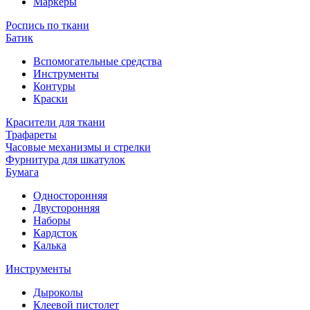
Маркеры
Роспись по ткани
Батик
Вспомогательные средства
Инструменты
Контуры
Краски
Красители для ткани
Трафареты
Часовые механизмы и стрелки
Фурнитура для шкатулок
Бумага
Односторонняя
Двусторонняя
Наборы
Кардсток
Калька
Инструменты
Дыроколы
Клеевой пистолет