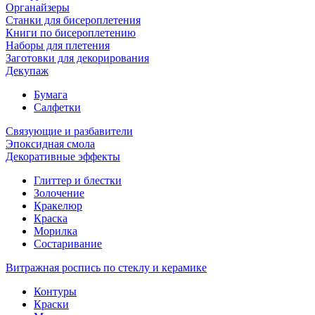
Органайзеры
Станки для бисероплетения
Книги по бисероплетению
Наборы для плетения
Заготовки для декорирования
Декупаж
Бумага
Салфетки
Связующие и разбавители
Эпоксидная смола
Декоративные эффекты
Глиттер и блестки
Золочение
Кракелюр
Краска
Морилка
Состаривание
Витражная роспись по стеклу и керамике
Контуры
Краски