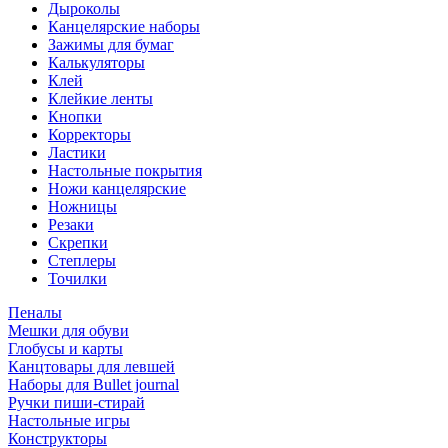
Дыроколы
Канцелярские наборы
Зажимы для бумаг
Калькуляторы
Клей
Клейкие ленты
Кнопки
Корректоры
Ластики
Настольные покрытия
Ножи канцелярские
Ножницы
Резаки
Скрепки
Степлеры
Точилки
Пеналы
Мешки для обуви
Глобусы и карты
Канцтовары для левшей
Наборы для Bullet journal
Ручки пиши-стирай
Настольные игры
Конструкторы