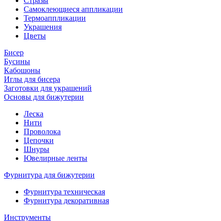
Стразы
Самоклеющиеся аппликации
Термоаппликации
Украшения
Цветы
Бисер
Бусины
Кабошоны
Иглы для бисера
Заготовки для украшений
Основы для бижутерии
Леска
Нити
Проволока
Цепочки
Шнуры
Ювелирные ленты
Фурнитура для бижутерии
Фурнитура техническая
Фурнитура декоративная
Инструменты