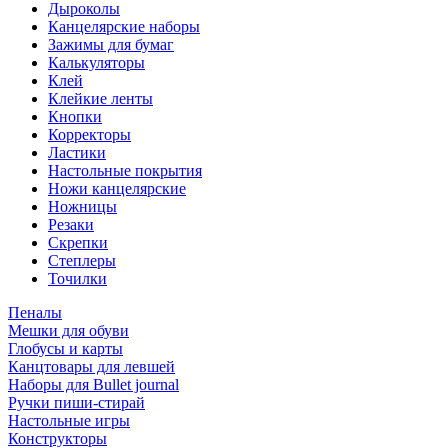
Дыроколы
Канцелярские наборы
Зажимы для бумаг
Калькуляторы
Клей
Клейкие ленты
Кнопки
Корректоры
Ластики
Настольные покрытия
Ножи канцелярские
Ножницы
Резаки
Скрепки
Степлеры
Точилки
Пеналы
Мешки для обуви
Глобусы и карты
Канцтовары для левшей
Наборы для Bullet journal
Ручки пиши-стирай
Настольные игры
Конструкторы