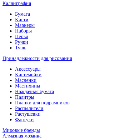
Каллиграфия
Бумага
Кисти
Маркеры
Наборы
Перья
Ручки
Тушь
Принадлежности для рисования
Аксессуары
Кистемойки
Масленки
Мастихины
Наждачная бумага
Палитры
Планки для подрамников
Распылители
Растушевки
Фартуки
Мировые бренды
Алмазная мозаика