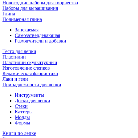
Новогодние наборы для творчества
Наборы для выращивания
Глина
Полимерная глина
Запекаемая
Самозатвердевающая
Размягчители и добавки
Тесто для лепки
Пластилин
Пластилин скульптурный
Изготовление слепков
Керамическая флористика
Лаки и гели
Принадлежности для лепки
Инструменты
Доски для лепки
Стеки
Каттеры
Молды
Формы
Книги по лепке