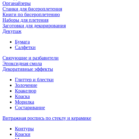
Органайзеры
Станки для бисероплетения
Книги по бисероплетению
Наборы для плетения
Заготовки для декорирования
Декупаж
Бумага
Салфетки
Связующие и разбавители
Эпоксидная смола
Декоративные эффекты
Глиттер и блестки
Золочение
Кракелюр
Краска
Морилка
Состаривание
Витражная роспись по стеклу и керамике
Контуры
Краски