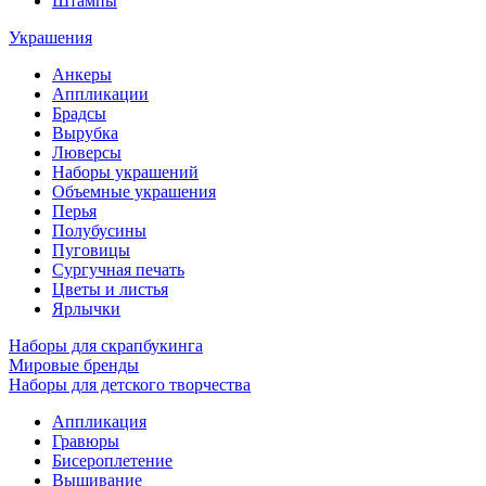
Штампы
Украшения
Анкеры
Аппликации
Брадсы
Вырубка
Люверсы
Наборы украшений
Объемные украшения
Перья
Полубусины
Пуговицы
Сургучная печать
Цветы и листья
Ярлычки
Наборы для скрапбукинга
Мировые бренды
Наборы для детского творчества
Аппликация
Гравюры
Бисероплетение
Вышивание