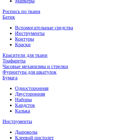
Маркеры
Роспись по ткани
Батик
Вспомогательные средства
Инструменты
Контуры
Краски
Красители для ткани
Трафареты
Часовые механизмы и стрелки
Фурнитура для шкатулок
Бумага
Односторонняя
Двусторонняя
Наборы
Кардсток
Калька
Инструменты
Дыроколы
Клеевой пистолет