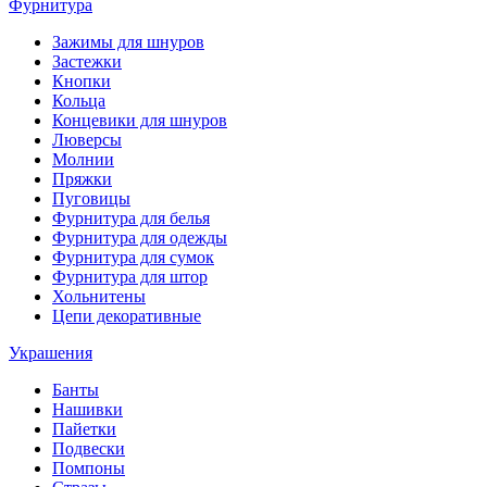
Фурнитура
Зажимы для шнуров
Застежки
Кнопки
Кольца
Концевики для шнуров
Люверсы
Молнии
Пряжки
Пуговицы
Фурнитура для белья
Фурнитура для одежды
Фурнитура для сумок
Фурнитура для штор
Хольнитены
Цепи декоративные
Украшения
Банты
Нашивки
Пайетки
Подвески
Помпоны