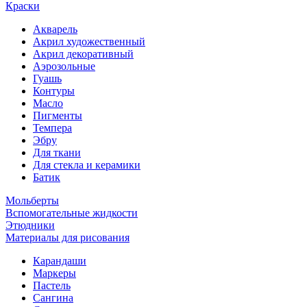
Краски
Акварель
Акрил художественный
Акрил декоративный
Аэрозольные
Гуашь
Контуры
Масло
Пигменты
Темпера
Эбру
Для ткани
Для стекла и керамики
Батик
Мольберты
Вспомогательные жидкости
Этюдники
Материалы для рисования
Карандаши
Маркеры
Пастель
Сангина