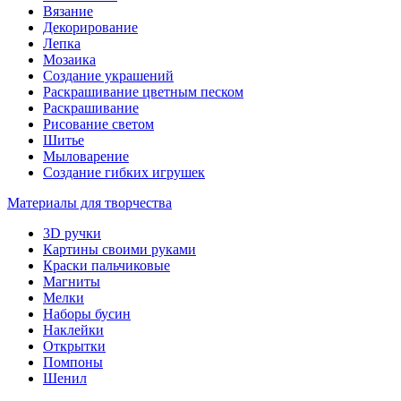
Вязание
Декорирование
Лепка
Мозаика
Создание украшений
Раскрашивание цветным песком
Раскрашивание
Рисование светом
Шитье
Мыловарение
Создание гибких игрушек
Материалы для творчества
3D ручки
Картины своими руками
Краски пальчиковые
Магниты
Мелки
Наборы бусин
Наклейки
Открытки
Помпоны
Шенил