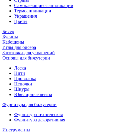
Стразы
Самоклеющиеся аппликации
Термоаппликации
Украшения
Цветы
Бисер
Бусины
Кабошоны
Иглы для бисера
Заготовки для украшений
Основы для бижутерии
Леска
Нити
Проволока
Цепочки
Шнуры
Ювелирные ленты
Фурнитура для бижутерии
Фурнитура техническая
Фурнитура декоративная
Инструменты