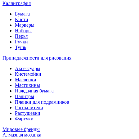
Каллиграфия
Бумага
Кисти
Маркеры
Наборы
Перья
Ручки
Тушь
Принадлежности для рисования
Аксессуары
Кистемойки
Масленки
Мастихины
Наждачная бумага
Палитры
Планки для подрамников
Распылители
Растушевки
Фартуки
Мировые бренды
Алмазная мозаика