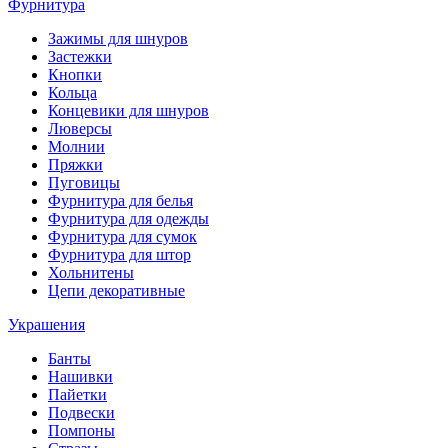
Фурнитура
Зажимы для шнуров
Застежки
Кнопки
Кольца
Концевики для шнуров
Люверсы
Молнии
Пряжки
Пуговицы
Фурнитура для белья
Фурнитура для одежды
Фурнитура для сумок
Фурнитура для штор
Хольнитены
Цепи декоративные
Украшения
Банты
Нашивки
Пайетки
Подвески
Помпоны