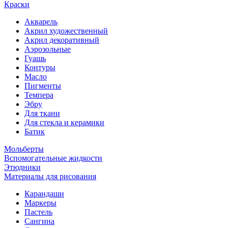
Краски
Акварель
Акрил художественный
Акрил декоративный
Аэрозольные
Гуашь
Контуры
Масло
Пигменты
Темпера
Эбру
Для ткани
Для стекла и керамики
Батик
Мольберты
Вспомогательные жидкости
Этюдники
Материалы для рисования
Карандаши
Маркеры
Пастель
Сангина