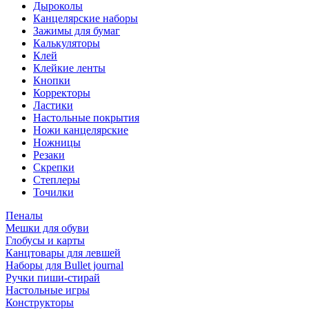
Дыроколы
Канцелярские наборы
Зажимы для бумаг
Калькуляторы
Клей
Клейкие ленты
Кнопки
Корректоры
Ластики
Настольные покрытия
Ножи канцелярские
Ножницы
Резаки
Скрепки
Степлеры
Точилки
Пеналы
Мешки для обуви
Глобусы и карты
Канцтовары для левшей
Наборы для Bullet journal
Ручки пиши-стирай
Настольные игры
Конструкторы