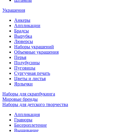
Штампы
Украшения
Анкеры
Аппликации
Брадсы
Вырубка
Люверсы
Наборы украшений
Объемные украшения
Перья
Полубусины
Пуговицы
Сургучная печать
Цветы и листья
Ярлычки
Наборы для скрапбукинга
Мировые бренды
Наборы для детского творчества
Аппликация
Гравюры
Бисероплетение
Вышивание