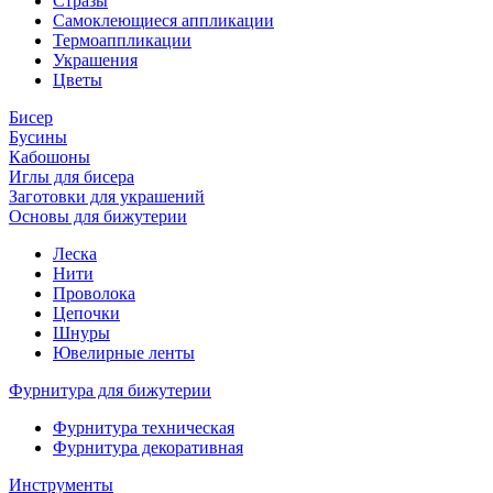
Стразы
Самоклеющиеся аппликации
Термоаппликации
Украшения
Цветы
Бисер
Бусины
Кабошоны
Иглы для бисера
Заготовки для украшений
Основы для бижутерии
Леска
Нити
Проволока
Цепочки
Шнуры
Ювелирные ленты
Фурнитура для бижутерии
Фурнитура техническая
Фурнитура декоративная
Инструменты