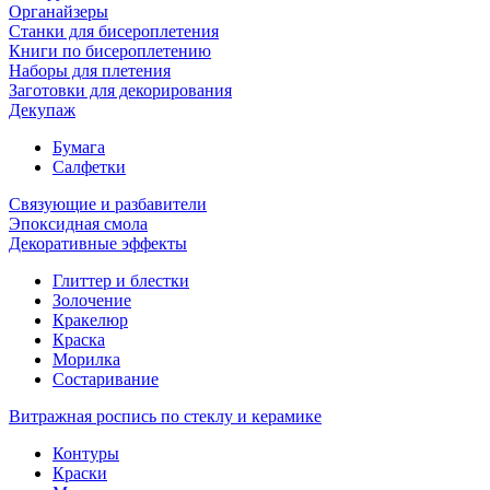
Органайзеры
Станки для бисероплетения
Книги по бисероплетению
Наборы для плетения
Заготовки для декорирования
Декупаж
Бумага
Салфетки
Связующие и разбавители
Эпоксидная смола
Декоративные эффекты
Глиттер и блестки
Золочение
Кракелюр
Краска
Морилка
Состаривание
Витражная роспись по стеклу и керамике
Контуры
Краски