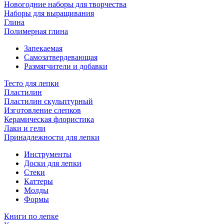
Новогодние наборы для творчества
Наборы для выращивания
Глина
Полимерная глина
Запекаемая
Самозатвердевающая
Размягчители и добавки
Тесто для лепки
Пластилин
Пластилин скульптурный
Изготовление слепков
Керамическая флористика
Лаки и гели
Принадлежности для лепки
Инструменты
Доски для лепки
Стеки
Каттеры
Молды
Формы
Книги по лепке