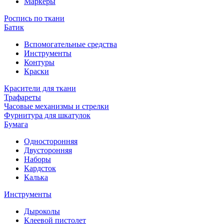
Маркеры
Роспись по ткани
Батик
Вспомогательные средства
Инструменты
Контуры
Краски
Красители для ткани
Трафареты
Часовые механизмы и стрелки
Фурнитура для шкатулок
Бумага
Односторонняя
Двусторонняя
Наборы
Кардсток
Калька
Инструменты
Дыроколы
Клеевой пистолет