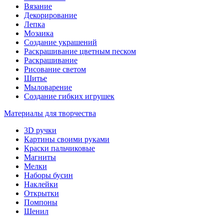
Вязание
Декорирование
Лепка
Мозаика
Создание украшений
Раскрашивание цветным песком
Раскрашивание
Рисование светом
Шитье
Мыловарение
Создание гибких игрушек
Материалы для творчества
3D ручки
Картины своими руками
Краски пальчиковые
Магниты
Мелки
Наборы бусин
Наклейки
Открытки
Помпоны
Шенил