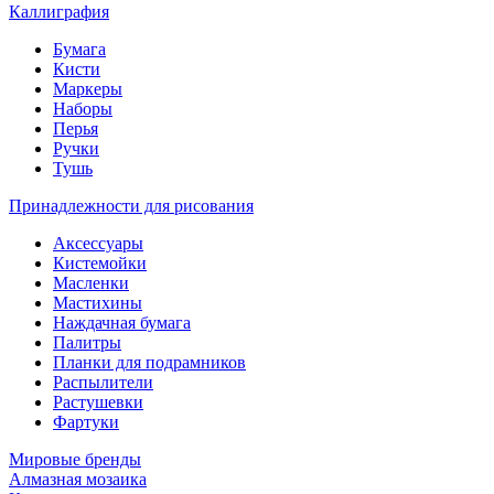
Каллиграфия
Бумага
Кисти
Маркеры
Наборы
Перья
Ручки
Тушь
Принадлежности для рисования
Аксессуары
Кистемойки
Масленки
Мастихины
Наждачная бумага
Палитры
Планки для подрамников
Распылители
Растушевки
Фартуки
Мировые бренды
Алмазная мозаика