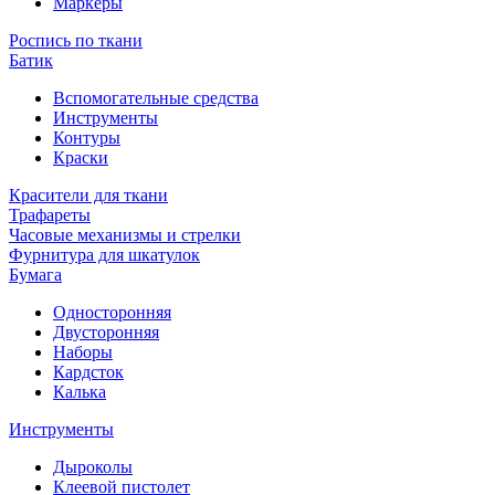
Маркеры
Роспись по ткани
Батик
Вспомогательные средства
Инструменты
Контуры
Краски
Красители для ткани
Трафареты
Часовые механизмы и стрелки
Фурнитура для шкатулок
Бумага
Односторонняя
Двусторонняя
Наборы
Кардсток
Калька
Инструменты
Дыроколы
Клеевой пистолет