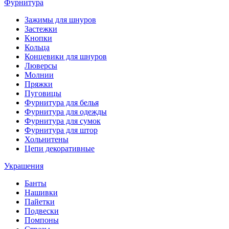
Фурнитура
Зажимы для шнуров
Застежки
Кнопки
Кольца
Концевики для шнуров
Люверсы
Молнии
Пряжки
Пуговицы
Фурнитура для белья
Фурнитура для одежды
Фурнитура для сумок
Фурнитура для штор
Хольнитены
Цепи декоративные
Украшения
Банты
Нашивки
Пайетки
Подвески
Помпоны