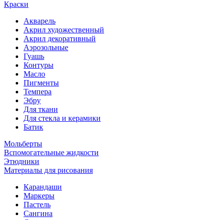
Краски
Акварель
Акрил художественный
Акрил декоративный
Аэрозольные
Гуашь
Контуры
Масло
Пигменты
Темпера
Эбру
Для ткани
Для стекла и керамики
Батик
Мольберты
Вспомогательные жидкости
Этюдники
Материалы для рисования
Карандаши
Маркеры
Пастель
Сангина