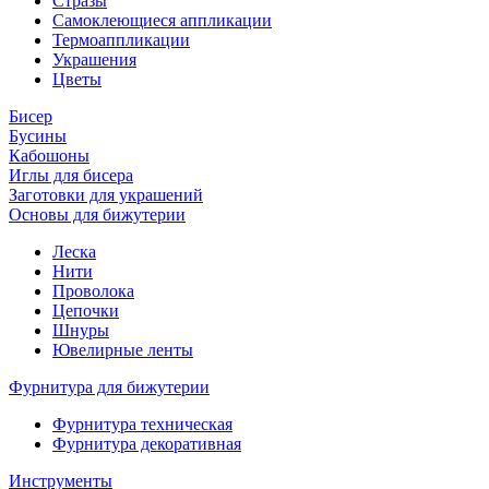
Стразы
Самоклеющиеся аппликации
Термоаппликации
Украшения
Цветы
Бисер
Бусины
Кабошоны
Иглы для бисера
Заготовки для украшений
Основы для бижутерии
Леска
Нити
Проволока
Цепочки
Шнуры
Ювелирные ленты
Фурнитура для бижутерии
Фурнитура техническая
Фурнитура декоративная
Инструменты