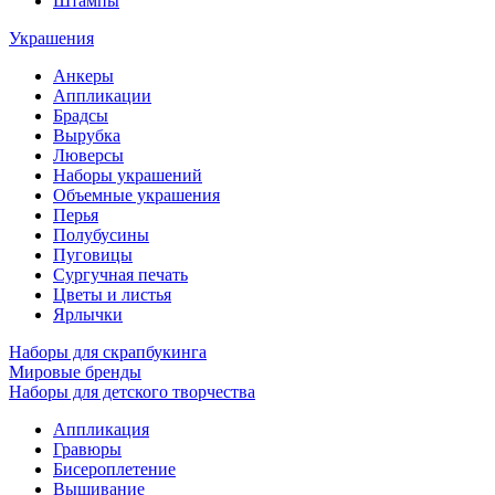
Штампы
Украшения
Анкеры
Аппликации
Брадсы
Вырубка
Люверсы
Наборы украшений
Объемные украшения
Перья
Полубусины
Пуговицы
Сургучная печать
Цветы и листья
Ярлычки
Наборы для скрапбукинга
Мировые бренды
Наборы для детского творчества
Аппликация
Гравюры
Бисероплетение
Вышивание