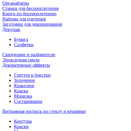
Органайзеры
Станки для бисероплетения
Книги по бисероплетению
Наборы для плетения
Заготовки для декорирования
Декупаж
Бумага
Салфетки
Связующие и разбавители
Эпоксидная смола
Декоративные эффекты
Глиттер и блестки
Золочение
Кракелюр
Краска
Морилка
Состаривание
Витражная роспись по стеклу и керамике
Контуры
Краски