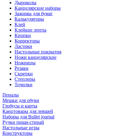
Дыроколы
Канцелярские наборы
Зажимы для бумаг
Калькуляторы
Клей
Клейкие ленты
Кнопки
Корректоры
Ластики
Настольные покрытия
Ножи канцелярские
Ножницы
Резаки
Скрепки
Степлеры
Точилки
Пеналы
Мешки для обуви
Глобусы и карты
Канцтовары для левшей
Наборы для Bullet journal
Ручки пиши-стирай
Настольные игры
Конструкторы