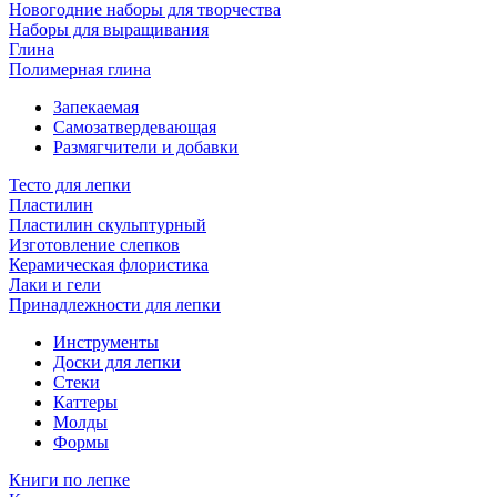
Новогодние наборы для творчества
Наборы для выращивания
Глина
Полимерная глина
Запекаемая
Самозатвердевающая
Размягчители и добавки
Тесто для лепки
Пластилин
Пластилин скульптурный
Изготовление слепков
Керамическая флористика
Лаки и гели
Принадлежности для лепки
Инструменты
Доски для лепки
Стеки
Каттеры
Молды
Формы
Книги по лепке