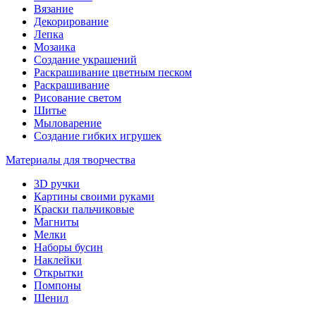
Вязание
Декорирование
Лепка
Мозаика
Создание украшений
Раскрашивание цветным песком
Раскрашивание
Рисование светом
Шитье
Мыловарение
Создание гибких игрушек
Материалы для творчества
3D ручки
Картины своими руками
Краски пальчиковые
Магниты
Мелки
Наборы бусин
Наклейки
Открытки
Помпоны
Шенил