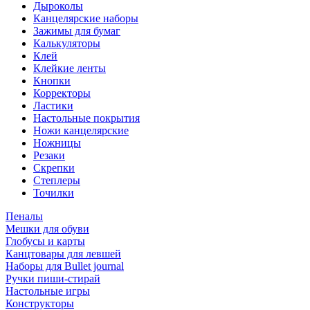
Дыроколы
Канцелярские наборы
Зажимы для бумаг
Калькуляторы
Клей
Клейкие ленты
Кнопки
Корректоры
Ластики
Настольные покрытия
Ножи канцелярские
Ножницы
Резаки
Скрепки
Степлеры
Точилки
Пеналы
Мешки для обуви
Глобусы и карты
Канцтовары для левшей
Наборы для Bullet journal
Ручки пиши-стирай
Настольные игры
Конструкторы