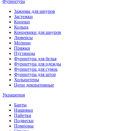
Фурнитура
Зажимы для шнуров
Застежки
Кнопки
Кольца
Концевики для шнуров
Люверсы
Молнии
Пряжки
Пуговицы
Фурнитура для белья
Фурнитура для одежды
Фурнитура для сумок
Фурнитура для штор
Хольнитены
Цепи декоративные
Украшения
Банты
Нашивки
Пайетки
Подвески
Помпоны