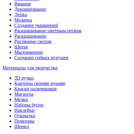
Вязание
Декорирование
Лепка
Мозаика
Создание украшений
Раскрашивание цветным песком
Раскрашивание
Рисование светом
Шитье
Мыловарение
Создание гибких игрушек
Материалы для творчества
3D ручки
Картины своими руками
Краски пальчиковые
Магниты
Мелки
Наборы бусин
Наклейки
Открытки
Помпоны
Шенил