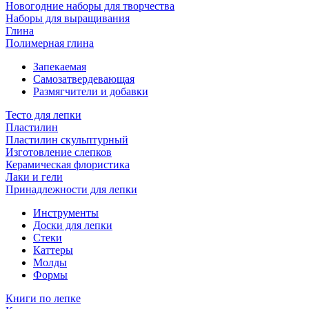
Новогодние наборы для творчества
Наборы для выращивания
Глина
Полимерная глина
Запекаемая
Самозатвердевающая
Размягчители и добавки
Тесто для лепки
Пластилин
Пластилин скульптурный
Изготовление слепков
Керамическая флористика
Лаки и гели
Принадлежности для лепки
Инструменты
Доски для лепки
Стеки
Каттеры
Молды
Формы
Книги по лепке