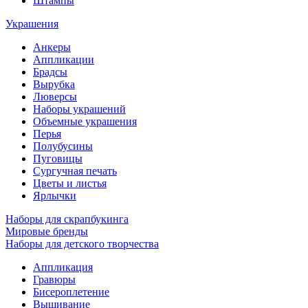
Штампы
Украшения
Анкеры
Аппликации
Брадсы
Вырубка
Люверсы
Наборы украшений
Объемные украшения
Перья
Полубусины
Пуговицы
Сургучная печать
Цветы и листья
Ярлычки
Наборы для скрапбукинга
Мировые бренды
Наборы для детского творчества
Аппликация
Гравюры
Бисероплетение
Вышивание