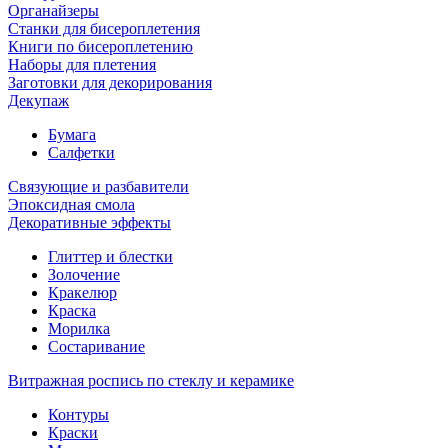
Органайзеры
Станки для бисероплетения
Книги по бисероплетению
Наборы для плетения
Заготовки для декорирования
Декупаж
Бумага
Салфетки
Связующие и разбавители
Эпоксидная смола
Декоративные эффекты
Глиттер и блестки
Золочение
Кракелюр
Краска
Морилка
Состаривание
Витражная роспись по стеклу и керамике
Контуры
Краски