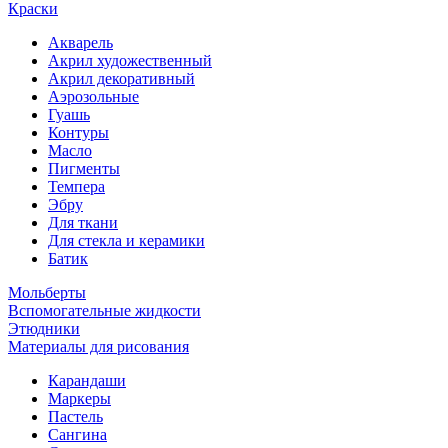
Краски
Акварель
Акрил художественный
Акрил декоративный
Аэрозольные
Гуашь
Контуры
Масло
Пигменты
Темпера
Эбру
Для ткани
Для стекла и керамики
Батик
Мольберты
Вспомогательные жидкости
Этюдники
Материалы для рисования
Карандаши
Маркеры
Пастель
Сангина