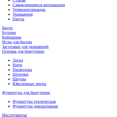
Стразы
Самоклеющиеся аппликации
Термоаппликации
Украшения
Цветы
Бисер
Бусины
Кабошоны
Иглы для бисера
Заготовки для украшений
Основы для бижутерии
Леска
Нити
Проволока
Цепочки
Шнуры
Ювелирные ленты
Фурнитура для бижутерии
Фурнитура техническая
Фурнитура декоративная
Инструменты