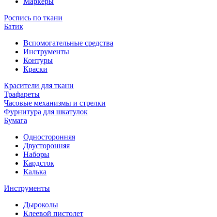
Маркеры
Роспись по ткани
Батик
Вспомогательные средства
Инструменты
Контуры
Краски
Красители для ткани
Трафареты
Часовые механизмы и стрелки
Фурнитура для шкатулок
Бумага
Односторонняя
Двусторонняя
Наборы
Кардсток
Калька
Инструменты
Дыроколы
Клеевой пистолет