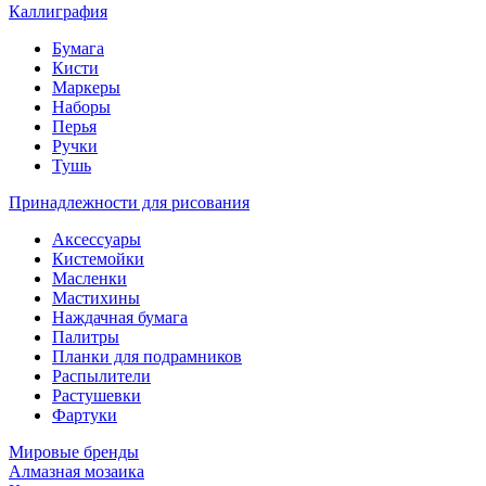
Каллиграфия
Бумага
Кисти
Маркеры
Наборы
Перья
Ручки
Тушь
Принадлежности для рисования
Аксессуары
Кистемойки
Масленки
Мастихины
Наждачная бумага
Палитры
Планки для подрамников
Распылители
Растушевки
Фартуки
Мировые бренды
Алмазная мозаика