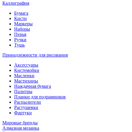
Каллиграфия
Бумага
Кисти
Маркеры
Наборы
Перья
Ручки
Тушь
Принадлежности для рисования
Аксессуары
Кистемойки
Масленки
Мастихины
Наждачная бумага
Палитры
Планки для подрамников
Распылители
Растушевки
Фартуки
Мировые бренды
Алмазная мозаика