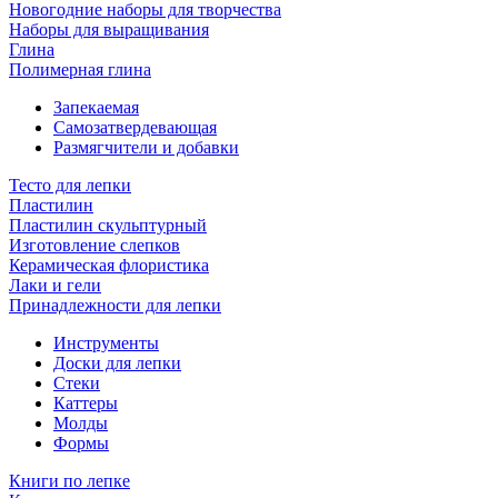
Новогодние наборы для творчества
Наборы для выращивания
Глина
Полимерная глина
Запекаемая
Самозатвердевающая
Размягчители и добавки
Тесто для лепки
Пластилин
Пластилин скульптурный
Изготовление слепков
Керамическая флористика
Лаки и гели
Принадлежности для лепки
Инструменты
Доски для лепки
Стеки
Каттеры
Молды
Формы
Книги по лепке