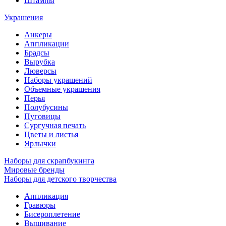
Штампы
Украшения
Анкеры
Аппликации
Брадсы
Вырубка
Люверсы
Наборы украшений
Объемные украшения
Перья
Полубусины
Пуговицы
Сургучная печать
Цветы и листья
Ярлычки
Наборы для скрапбукинга
Мировые бренды
Наборы для детского творчества
Аппликация
Гравюры
Бисероплетение
Вышивание