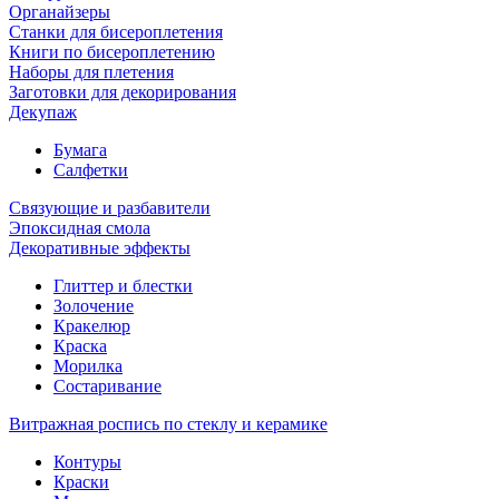
Органайзеры
Станки для бисероплетения
Книги по бисероплетению
Наборы для плетения
Заготовки для декорирования
Декупаж
Бумага
Салфетки
Связующие и разбавители
Эпоксидная смола
Декоративные эффекты
Глиттер и блестки
Золочение
Кракелюр
Краска
Морилка
Состаривание
Витражная роспись по стеклу и керамике
Контуры
Краски