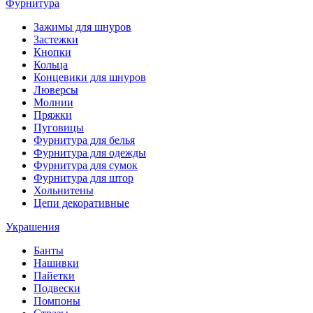
Фурнитура
Зажимы для шнуров
Застежки
Кнопки
Кольца
Концевики для шнуров
Люверсы
Молнии
Пряжки
Пуговицы
Фурнитура для белья
Фурнитура для одежды
Фурнитура для сумок
Фурнитура для штор
Хольнитены
Цепи декоративные
Украшения
Банты
Нашивки
Пайетки
Подвески
Помпоны