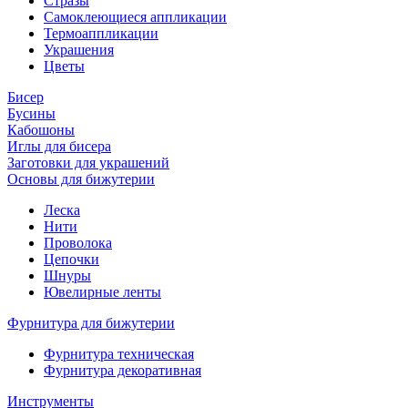
Стразы
Самоклеющиеся аппликации
Термоаппликации
Украшения
Цветы
Бисер
Бусины
Кабошоны
Иглы для бисера
Заготовки для украшений
Основы для бижутерии
Леска
Нити
Проволока
Цепочки
Шнуры
Ювелирные ленты
Фурнитура для бижутерии
Фурнитура техническая
Фурнитура декоративная
Инструменты