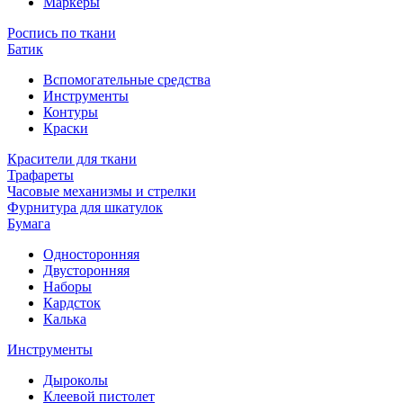
Маркеры
Роспись по ткани
Батик
Вспомогательные средства
Инструменты
Контуры
Краски
Красители для ткани
Трафареты
Часовые механизмы и стрелки
Фурнитура для шкатулок
Бумага
Односторонняя
Двусторонняя
Наборы
Кардсток
Калька
Инструменты
Дыроколы
Клеевой пистолет