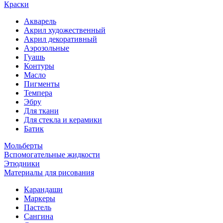
Краски
Акварель
Акрил художественный
Акрил декоративный
Аэрозольные
Гуашь
Контуры
Масло
Пигменты
Темпера
Эбру
Для ткани
Для стекла и керамики
Батик
Мольберты
Вспомогательные жидкости
Этюдники
Материалы для рисования
Карандаши
Маркеры
Пастель
Сангина