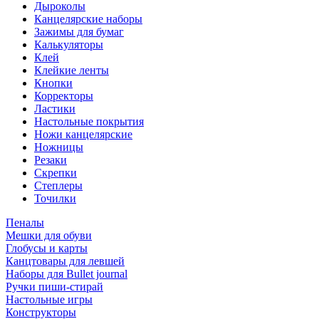
Дыроколы
Канцелярские наборы
Зажимы для бумаг
Калькуляторы
Клей
Клейкие ленты
Кнопки
Корректоры
Ластики
Настольные покрытия
Ножи канцелярские
Ножницы
Резаки
Скрепки
Степлеры
Точилки
Пеналы
Мешки для обуви
Глобусы и карты
Канцтовары для левшей
Наборы для Bullet journal
Ручки пиши-стирай
Настольные игры
Конструкторы