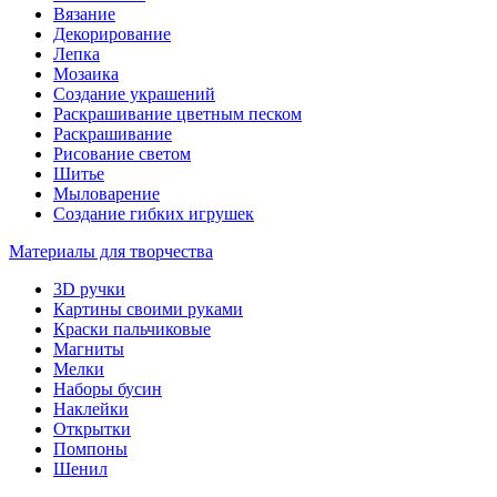
Вязание
Декорирование
Лепка
Мозаика
Создание украшений
Раскрашивание цветным песком
Раскрашивание
Рисование светом
Шитье
Мыловарение
Создание гибких игрушек
Материалы для творчества
3D ручки
Картины своими руками
Краски пальчиковые
Магниты
Мелки
Наборы бусин
Наклейки
Открытки
Помпоны
Шенил