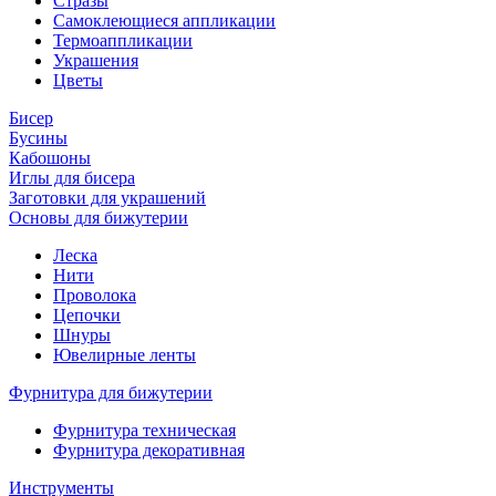
Стразы
Самоклеющиеся аппликации
Термоаппликации
Украшения
Цветы
Бисер
Бусины
Кабошоны
Иглы для бисера
Заготовки для украшений
Основы для бижутерии
Леска
Нити
Проволока
Цепочки
Шнуры
Ювелирные ленты
Фурнитура для бижутерии
Фурнитура техническая
Фурнитура декоративная
Инструменты