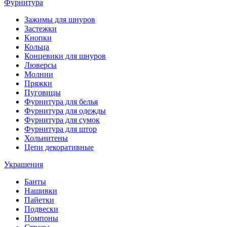
Фурнитура
Зажимы для шнуров
Застежки
Кнопки
Кольца
Концевики для шнуров
Люверсы
Молнии
Пряжки
Пуговицы
Фурнитура для белья
Фурнитура для одежды
Фурнитура для сумок
Фурнитура для штор
Хольнитены
Цепи декоративные
Украшения
Банты
Нашивки
Пайетки
Подвески
Помпоны