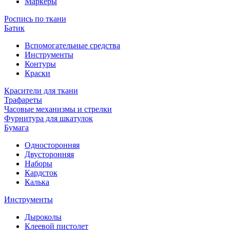
Маркеры
Роспись по ткани
Батик
Вспомогательные средства
Инструменты
Контуры
Краски
Красители для ткани
Трафареты
Часовые механизмы и стрелки
Фурнитура для шкатулок
Бумага
Односторонняя
Двусторонняя
Наборы
Кардсток
Калька
Инструменты
Дыроколы
Клеевой пистолет