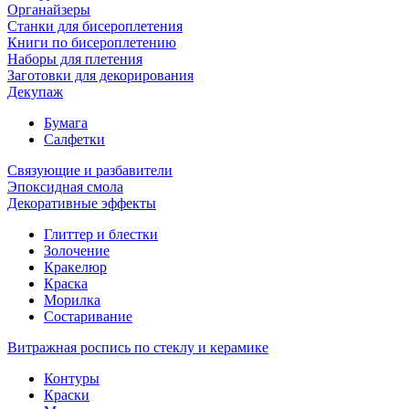
Органайзеры
Станки для бисероплетения
Книги по бисероплетению
Наборы для плетения
Заготовки для декорирования
Декупаж
Бумага
Салфетки
Связующие и разбавители
Эпоксидная смола
Декоративные эффекты
Глиттер и блестки
Золочение
Кракелюр
Краска
Морилка
Состаривание
Витражная роспись по стеклу и керамике
Контуры
Краски