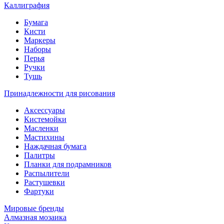
Каллиграфия
Бумага
Кисти
Маркеры
Наборы
Перья
Ручки
Тушь
Принадлежности для рисования
Аксессуары
Кистемойки
Масленки
Мастихины
Наждачная бумага
Палитры
Планки для подрамников
Распылители
Растушевки
Фартуки
Мировые бренды
Алмазная мозаика