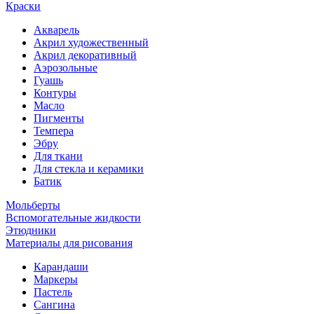
Краски
Акварель
Акрил художественный
Акрил декоративный
Аэрозольные
Гуашь
Контуры
Масло
Пигменты
Темпера
Эбру
Для ткани
Для стекла и керамики
Батик
Мольберты
Вспомогательные жидкости
Этюдники
Материалы для рисования
Карандаши
Маркеры
Пастель
Сангина