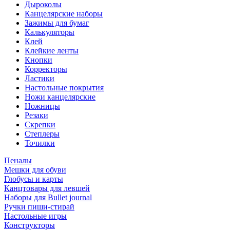
Дыроколы
Канцелярские наборы
Зажимы для бумаг
Калькуляторы
Клей
Клейкие ленты
Кнопки
Корректоры
Ластики
Настольные покрытия
Ножи канцелярские
Ножницы
Резаки
Скрепки
Степлеры
Точилки
Пеналы
Мешки для обуви
Глобусы и карты
Канцтовары для левшей
Наборы для Bullet journal
Ручки пиши-стирай
Настольные игры
Конструкторы