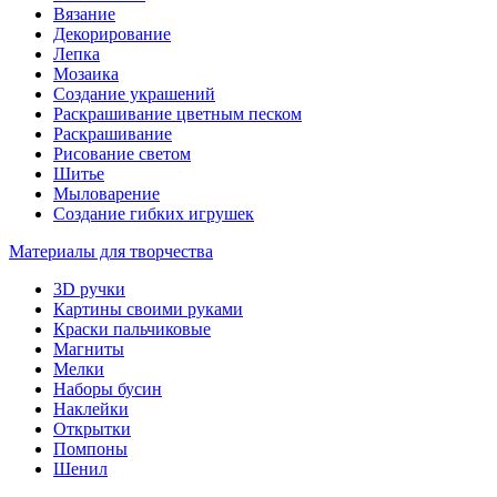
Вязание
Декорирование
Лепка
Мозаика
Создание украшений
Раскрашивание цветным песком
Раскрашивание
Рисование светом
Шитье
Мыловарение
Создание гибких игрушек
Материалы для творчества
3D ручки
Картины своими руками
Краски пальчиковые
Магниты
Мелки
Наборы бусин
Наклейки
Открытки
Помпоны
Шенил