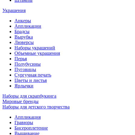
Штампы
Украшения
Анкеры
Аппликации
Брадсы
Вырубка
Люверсы
Наборы украшений
Объемные украшения
Перья
Полубусины
Пуговицы
Сургучная печать
Цветы и листья
Ярлычки
Наборы для скрапбукинга
Мировые бренды
Наборы для детского творчества
Аппликация
Гравюры
Бисероплетение
Вышивание