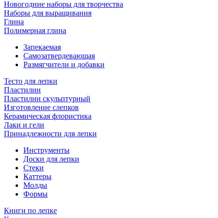
Новогодние наборы для творчества
Наборы для выращивания
Глина
Полимерная глина
Запекаемая
Самозатвердевающая
Размягчители и добавки
Тесто для лепки
Пластилин
Пластилин скульптурный
Изготовление слепков
Керамическая флористика
Лаки и гели
Принадлежности для лепки
Инструменты
Доски для лепки
Стеки
Каттеры
Молды
Формы
Книги по лепке