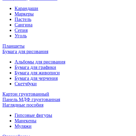
Карандаши
Маркеры
Пастель
Сангина
Сепия
Уголь
Планшеты
Бумага для рисования
Альбомы для рисования
Бумага для графики
Бумага для живописи
Бумага для черчения
Скетчбуки
Картон грунтованный
Панель МДФ грунтованная
Наглядные пособия
Гипсовые фигуры
Манекены
Муляжи