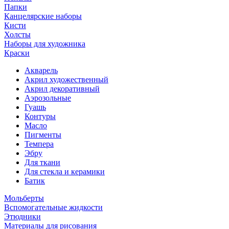
Папки
Канцелярские наборы
Кисти
Холсты
Наборы для художника
Краски
Акварель
Акрил художественный
Акрил декоративный
Аэрозольные
Гуашь
Контуры
Масло
Пигменты
Темпера
Эбру
Для ткани
Для стекла и керамики
Батик
Мольберты
Вспомогательные жидкости
Этюдники
Материалы для рисования