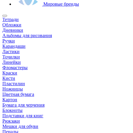
Мировые бренды
Тетради
Обложки
Дневники
Альбомы для рисования
Ручки
Карандаши
Ластики
Точилки
Линейки
Фломастеры
Краски
Кисти
Пластилин
Ножницы
Цветная бумага
Картон
Бумага для черчения
Блокноты
Подставки для книг
Рюкзаки
Мешки для обуви
Пеналы