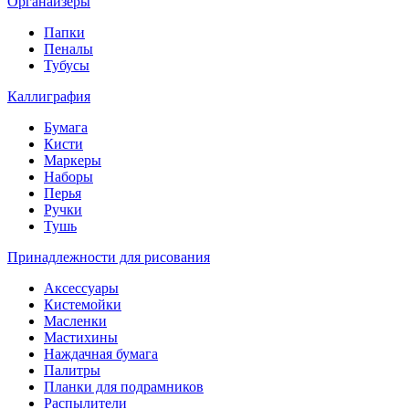
Органайзеры
Папки
Пеналы
Тубусы
Каллиграфия
Бумага
Кисти
Маркеры
Наборы
Перья
Ручки
Тушь
Принадлежности для рисования
Аксессуары
Кистемойки
Масленки
Мастихины
Наждачная бумага
Палитры
Планки для подрамников
Распылители