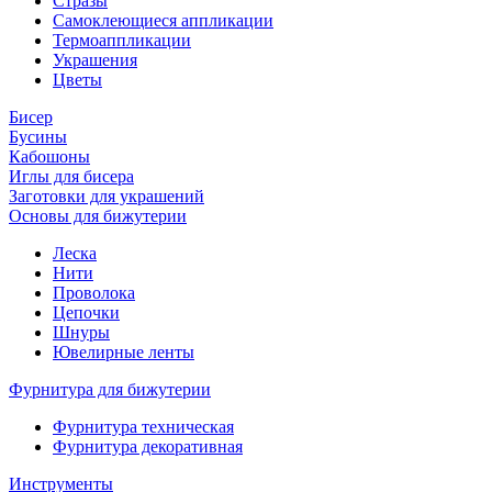
Стразы
Самоклеющиеся аппликации
Термоаппликации
Украшения
Цветы
Бисер
Бусины
Кабошоны
Иглы для бисера
Заготовки для украшений
Основы для бижутерии
Леска
Нити
Проволока
Цепочки
Шнуры
Ювелирные ленты
Фурнитура для бижутерии
Фурнитура техническая
Фурнитура декоративная
Инструменты