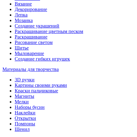
Вязание
Декорирование
Лепка
Мозаика
Создание украшений
Раскрашивание цветным песком
Раскрашивание
Рисование светом
Шитье
Мыловарение
Создание гибких игрушек
Материалы для творчества
3D ручки
Картины своими руками
Краски пальчиковые
Магниты
Мелки
Наборы бусин
Наклейки
Открытки
Помпоны
Шенил