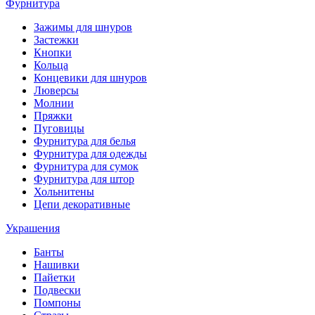
Фурнитура
Зажимы для шнуров
Застежки
Кнопки
Кольца
Концевики для шнуров
Люверсы
Молнии
Пряжки
Пуговицы
Фурнитура для белья
Фурнитура для одежды
Фурнитура для сумок
Фурнитура для штор
Хольнитены
Цепи декоративные
Украшения
Банты
Нашивки
Пайетки
Подвески
Помпоны