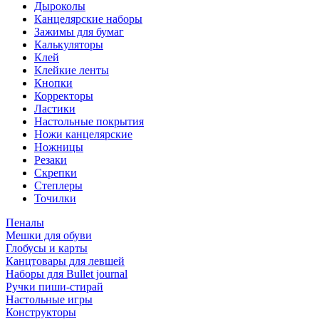
Дыроколы
Канцелярские наборы
Зажимы для бумаг
Калькуляторы
Клей
Клейкие ленты
Кнопки
Корректоры
Ластики
Настольные покрытия
Ножи канцелярские
Ножницы
Резаки
Скрепки
Степлеры
Точилки
Пеналы
Мешки для обуви
Глобусы и карты
Канцтовары для левшей
Наборы для Bullet journal
Ручки пиши-стирай
Настольные игры
Конструкторы