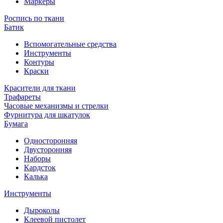
Маркеры
Роспись по ткани
Батик
Вспомогательные средства
Инструменты
Контуры
Краски
Красители для ткани
Трафареты
Часовые механизмы и стрелки
Фурнитура для шкатулок
Бумага
Односторонняя
Двусторонняя
Наборы
Кардсток
Калька
Инструменты
Дыроколы
Клеевой пистолет