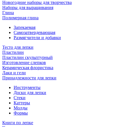
Новогодние наборы для творчества
Наборы для выращивания
Глина
Полимерная глина
Запекаемая
Самозатвердевающая
Размягчители и добавки
Тесто для лепки
Пластилин
Пластилин скульптурный
Изготовление слепков
Керамическая флористика
Лаки и гели
Принадлежности для лепки
Инструменты
Доски для лепки
Стеки
Каттеры
Молды
Формы
Книги по лепке