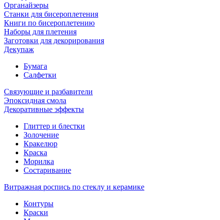
Органайзеры
Станки для бисероплетения
Книги по бисероплетению
Наборы для плетения
Заготовки для декорирования
Декупаж
Бумага
Салфетки
Связующие и разбавители
Эпоксидная смола
Декоративные эффекты
Глиттер и блестки
Золочение
Кракелюр
Краска
Морилка
Состаривание
Витражная роспись по стеклу и керамике
Контуры
Краски