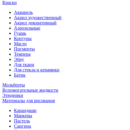
Краски
Акварель
Акрил художественный
Акрил декоративный
Аэрозольные
Гуашь
Контуры
Масло
Пигменты
Темпера
Эбру
Для ткани
Для стекла и керамики
Батик
Мольберты
Вспомогательные жидкости
Этюдники
Материалы для рисования
Карандаши
Маркеры
Пастель
Сангина