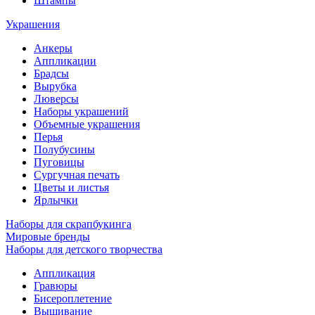
Штампы
Украшения
Анкеры
Аппликации
Брадсы
Вырубка
Люверсы
Наборы украшений
Объемные украшения
Перья
Полубусины
Пуговицы
Сургучная печать
Цветы и листья
Ярлычки
Наборы для скрапбукинга
Мировые бренды
Наборы для детского творчества
Аппликация
Гравюры
Бисероплетение
Вышивание