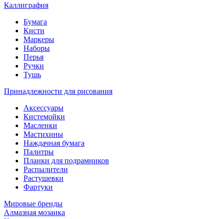
Каллиграфия
Бумага
Кисти
Маркеры
Наборы
Перья
Ручки
Тушь
Принадлежности для рисования
Аксессуары
Кистемойки
Масленки
Мастихины
Наждачная бумага
Палитры
Планки для подрамников
Распылители
Растушевки
Фартуки
Мировые бренды
Алмазная мозаика