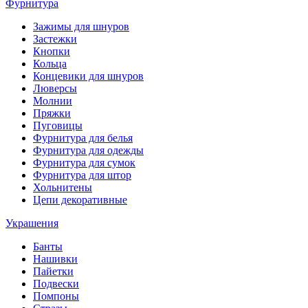
Фурнитура
Зажимы для шнуров
Застежки
Кнопки
Кольца
Концевики для шнуров
Люверсы
Молнии
Пряжки
Пуговицы
Фурнитура для белья
Фурнитура для одежды
Фурнитура для сумок
Фурнитура для штор
Хольнитены
Цепи декоративные
Украшения
Банты
Нашивки
Пайетки
Подвески
Помпоны