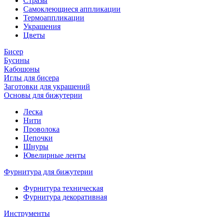
Стразы
Самоклеющиеся аппликации
Термоаппликации
Украшения
Цветы
Бисер
Бусины
Кабошоны
Иглы для бисера
Заготовки для украшений
Основы для бижутерии
Леска
Нити
Проволока
Цепочки
Шнуры
Ювелирные ленты
Фурнитура для бижутерии
Фурнитура техническая
Фурнитура декоративная
Инструменты