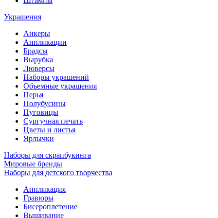
Штампы
Украшения
Анкеры
Аппликации
Брадсы
Вырубка
Люверсы
Наборы украшений
Объемные украшения
Перья
Полубусины
Пуговицы
Сургучная печать
Цветы и листья
Ярлычки
Наборы для скрапбукинга
Мировые бренды
Наборы для детского творчества
Аппликация
Гравюры
Бисероплетение
Вышивание