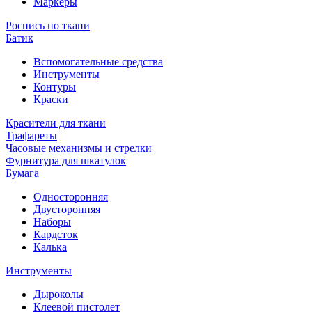
Маркеры
Роспись по ткани
Батик
Вспомогательные средства
Инструменты
Контуры
Краски
Красители для ткани
Трафареты
Часовые механизмы и стрелки
Фурнитура для шкатулок
Бумага
Односторонняя
Двусторонняя
Наборы
Кардсток
Калька
Инструменты
Дыроколы
Клеевой пистолет