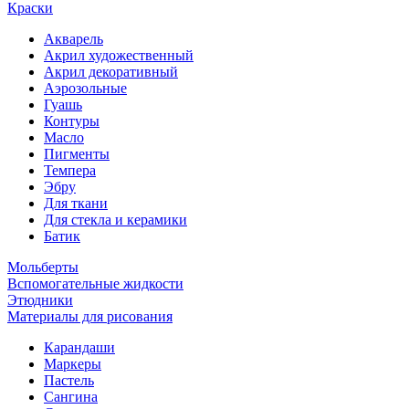
Краски
Акварель
Акрил художественный
Акрил декоративный
Аэрозольные
Гуашь
Контуры
Масло
Пигменты
Темпера
Эбру
Для ткани
Для стекла и керамики
Батик
Мольберты
Вспомогательные жидкости
Этюдники
Материалы для рисования
Карандаши
Маркеры
Пастель
Сангина