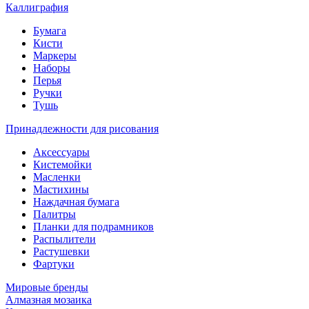
Каллиграфия
Бумага
Кисти
Маркеры
Наборы
Перья
Ручки
Тушь
Принадлежности для рисования
Аксессуары
Кистемойки
Масленки
Мастихины
Наждачная бумага
Палитры
Планки для подрамников
Распылители
Растушевки
Фартуки
Мировые бренды
Алмазная мозаика