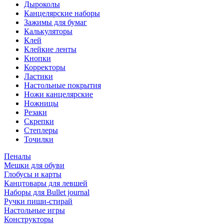
Дыроколы
Канцелярские наборы
Зажимы для бумаг
Калькуляторы
Клей
Клейкие ленты
Кнопки
Корректоры
Ластики
Настольные покрытия
Ножи канцелярские
Ножницы
Резаки
Скрепки
Степлеры
Точилки
Пеналы
Мешки для обуви
Глобусы и карты
Канцтовары для левшей
Наборы для Bullet journal
Ручки пиши-стирай
Настольные игры
Конструкторы