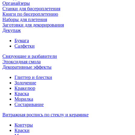
Органайзеры
Станки для бисероплетения
Книги по бисероплетению
Наборы для плетения
Заготовки для декорирования
Декупаж
Бумага
Салфетки
Связующие и разбавители
Эпоксидная смола
Декоративные эффекты
Глиттер и блестки
Золочение
Кракелюр
Краска
Морилка
Состаривание
Витражная роспись по стеклу и керамике
Контуры
Краски