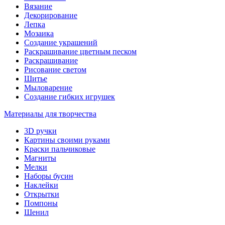
Вязание
Декорирование
Лепка
Мозаика
Создание украшений
Раскрашивание цветным песком
Раскрашивание
Рисование светом
Шитье
Мыловарение
Создание гибких игрушек
Материалы для творчества
3D ручки
Картины своими руками
Краски пальчиковые
Магниты
Мелки
Наборы бусин
Наклейки
Открытки
Помпоны
Шенил