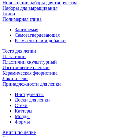
Новогодние наборы для творчества
Наборы для выращивания
Глина
Полимерная глина
Запекаемая
Самозатвердевающая
Размягчители и добавки
Тесто для лепки
Пластилин
Пластилин скульптурный
Изготовление слепков
Керамическая флористика
Лаки и гели
Принадлежности для лепки
Инструменты
Доски для лепки
Стеки
Каттеры
Молды
Формы
Книги по лепке