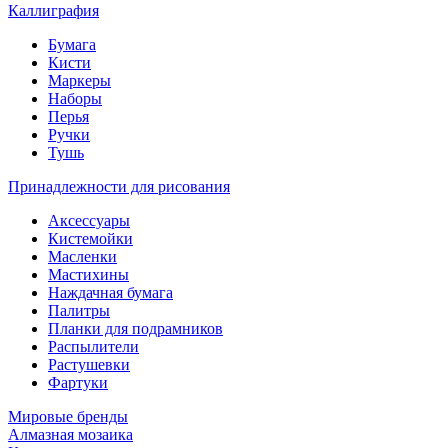
Каллиграфия
Бумага
Кисти
Маркеры
Наборы
Перья
Ручки
Тушь
Принадлежности для рисования
Аксессуары
Кистемойки
Масленки
Мастихины
Наждачная бумага
Палитры
Планки для подрамников
Распылители
Растушевки
Фартуки
Мировые бренды
Алмазная мозаика