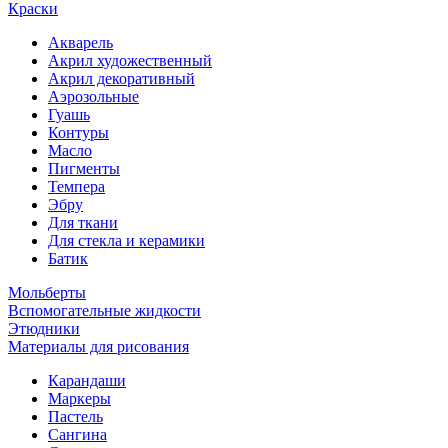
Краски
Акварель
Акрил художественный
Акрил декоративный
Аэрозольные
Гуашь
Контуры
Масло
Пигменты
Темпера
Эбру
Для ткани
Для стекла и керамики
Батик
Мольберты
Вспомогательные жидкости
Этюдники
Материалы для рисования
Карандаши
Маркеры
Пастель
Сангина