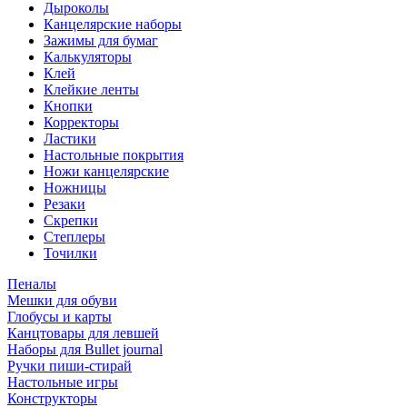
Дыроколы
Канцелярские наборы
Зажимы для бумаг
Калькуляторы
Клей
Клейкие ленты
Кнопки
Корректоры
Ластики
Настольные покрытия
Ножи канцелярские
Ножницы
Резаки
Скрепки
Степлеры
Точилки
Пеналы
Мешки для обуви
Глобусы и карты
Канцтовары для левшей
Наборы для Bullet journal
Ручки пиши-стирай
Настольные игры
Конструкторы