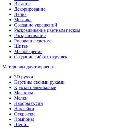
Вязание
Декорирование
Лепка
Мозаика
Создание украшений
Раскрашивание цветным песком
Раскрашивание
Рисование светом
Шитье
Мыловарение
Создание гибких игрушек
Материалы для творчества
3D ручки
Картины своими руками
Краски пальчиковые
Магниты
Мелки
Наборы бусин
Наклейки
Открытки
Помпоны
Шенил