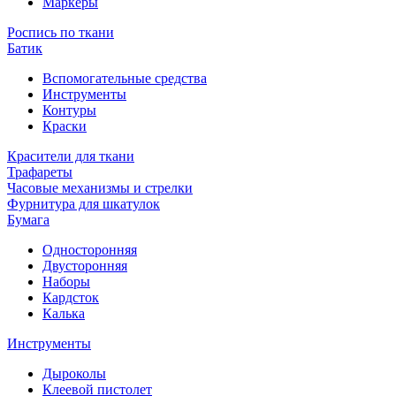
Маркеры
Роспись по ткани
Батик
Вспомогательные средства
Инструменты
Контуры
Краски
Красители для ткани
Трафареты
Часовые механизмы и стрелки
Фурнитура для шкатулок
Бумага
Односторонняя
Двусторонняя
Наборы
Кардсток
Калька
Инструменты
Дыроколы
Клеевой пистолет