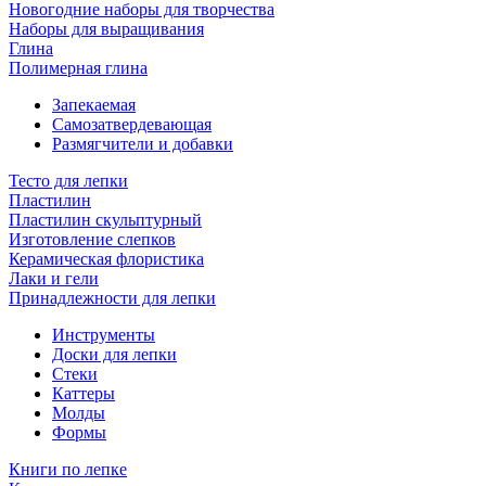
Новогодние наборы для творчества
Наборы для выращивания
Глина
Полимерная глина
Запекаемая
Самозатвердевающая
Размягчители и добавки
Тесто для лепки
Пластилин
Пластилин скульптурный
Изготовление слепков
Керамическая флористика
Лаки и гели
Принадлежности для лепки
Инструменты
Доски для лепки
Стеки
Каттеры
Молды
Формы
Книги по лепке