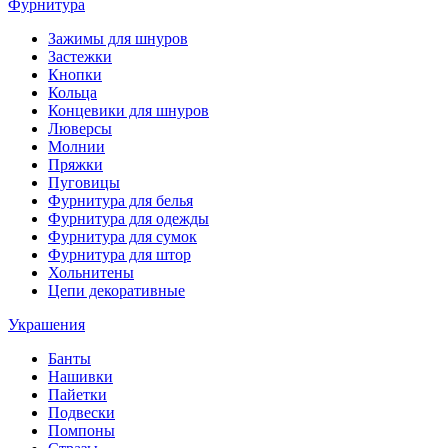
Фурнитура
Зажимы для шнуров
Застежки
Кнопки
Кольца
Концевики для шнуров
Люверсы
Молнии
Пряжки
Пуговицы
Фурнитура для белья
Фурнитура для одежды
Фурнитура для сумок
Фурнитура для штор
Хольнитены
Цепи декоративные
Украшения
Банты
Нашивки
Пайетки
Подвески
Помпоны