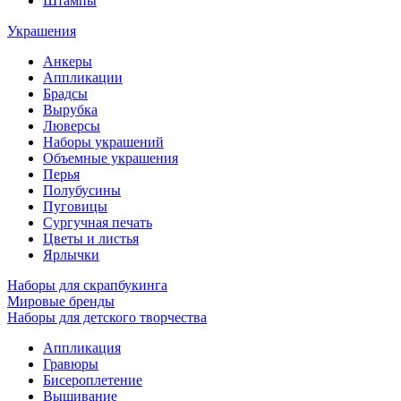
Штампы
Украшения
Анкеры
Аппликации
Брадсы
Вырубка
Люверсы
Наборы украшений
Объемные украшения
Перья
Полубусины
Пуговицы
Сургучная печать
Цветы и листья
Ярлычки
Наборы для скрапбукинга
Мировые бренды
Наборы для детского творчества
Аппликация
Гравюры
Бисероплетение
Вышивание