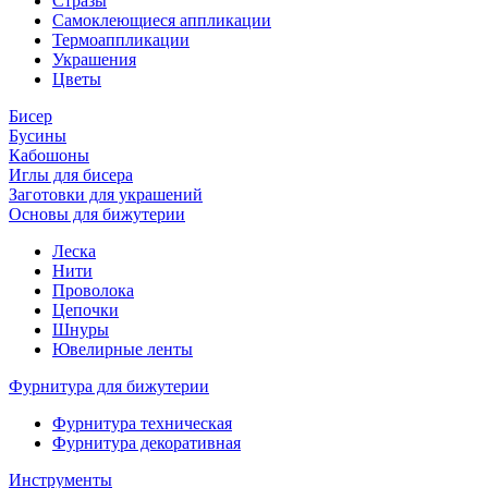
Стразы
Самоклеющиеся аппликации
Термоаппликации
Украшения
Цветы
Бисер
Бусины
Кабошоны
Иглы для бисера
Заготовки для украшений
Основы для бижутерии
Леска
Нити
Проволока
Цепочки
Шнуры
Ювелирные ленты
Фурнитура для бижутерии
Фурнитура техническая
Фурнитура декоративная
Инструменты