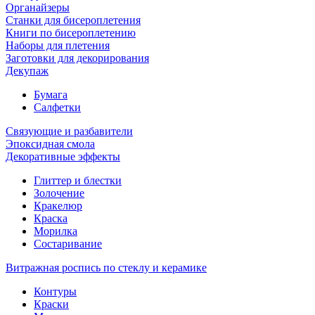
Органайзеры
Станки для бисероплетения
Книги по бисероплетению
Наборы для плетения
Заготовки для декорирования
Декупаж
Бумага
Салфетки
Связующие и разбавители
Эпоксидная смола
Декоративные эффекты
Глиттер и блестки
Золочение
Кракелюр
Краска
Морилка
Состаривание
Витражная роспись по стеклу и керамике
Контуры
Краски