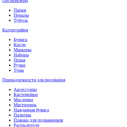
Органайзеры
Папки
Пеналы
Тубусы
Каллиграфия
Бумага
Кисти
Маркеры
Наборы
Перья
Ручки
Тушь
Принадлежности для рисования
Аксессуары
Кистемойки
Масленки
Мастихины
Наждачная бумага
Палитры
Планки для подрамников
Распылители