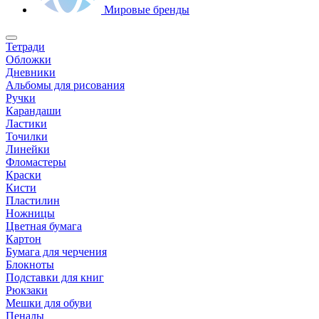
Мировые бренды
Тетради
Обложки
Дневники
Альбомы для рисования
Ручки
Карандаши
Ластики
Точилки
Линейки
Фломастеры
Краски
Кисти
Пластилин
Ножницы
Цветная бумага
Картон
Бумага для черчения
Блокноты
Подставки для книг
Рюкзаки
Мешки для обуви
Пеналы