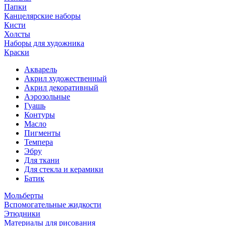
Папки
Канцелярские наборы
Кисти
Холсты
Наборы для художника
Краски
Акварель
Акрил художественный
Акрил декоративный
Аэрозольные
Гуашь
Контуры
Масло
Пигменты
Темпера
Эбру
Для ткани
Для стекла и керамики
Батик
Мольберты
Вспомогательные жидкости
Этюдники
Материалы для рисования