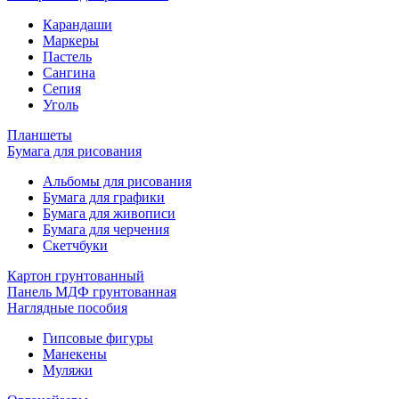
Карандаши
Маркеры
Пастель
Сангина
Сепия
Уголь
Планшеты
Бумага для рисования
Альбомы для рисования
Бумага для графики
Бумага для живописи
Бумага для черчения
Скетчбуки
Картон грунтованный
Панель МДФ грунтованная
Наглядные пособия
Гипсовые фигуры
Манекены
Муляжи