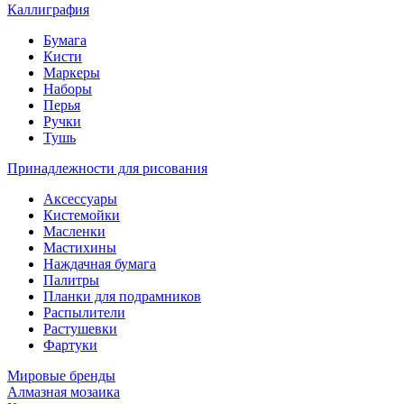
Каллиграфия
Бумага
Кисти
Маркеры
Наборы
Перья
Ручки
Тушь
Принадлежности для рисования
Аксессуары
Кистемойки
Масленки
Мастихины
Наждачная бумага
Палитры
Планки для подрамников
Распылители
Растушевки
Фартуки
Мировые бренды
Алмазная мозаика