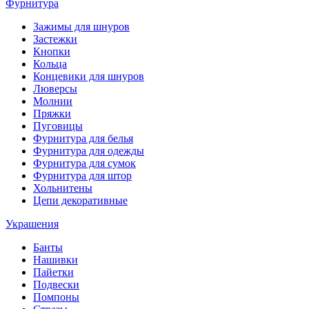
Фурнитура
Зажимы для шнуров
Застежки
Кнопки
Кольца
Концевики для шнуров
Люверсы
Молнии
Пряжки
Пуговицы
Фурнитура для белья
Фурнитура для одежды
Фурнитура для сумок
Фурнитура для штор
Хольнитены
Цепи декоративные
Украшения
Банты
Нашивки
Пайетки
Подвески
Помпоны