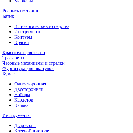
Маркеры
Роспись по ткани
Батик
Вспомогательные средства
Инструменты
Контуры
Краски
Красители для ткани
Трафареты
Часовые механизмы и стрелки
Фурнитура для шкатулок
Бумага
Односторонняя
Двусторонняя
Наборы
Кардсток
Калька
Инструменты
Дыроколы
Клеевой пистолет