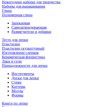
Новогодние наборы для творчества
Наборы для выращивания
Глина
Полимерная глина
Запекаемая
Самозатвердевающая
Размягчители и добавки
Тесто для лепки
Пластилин
Пластилин скульптурный
Изготовление слепков
Керамическая флористика
Лаки и гели
Принадлежности для лепки
Инструменты
Доски для лепки
Стеки
Каттеры
Молды
Формы
Книги по лепке