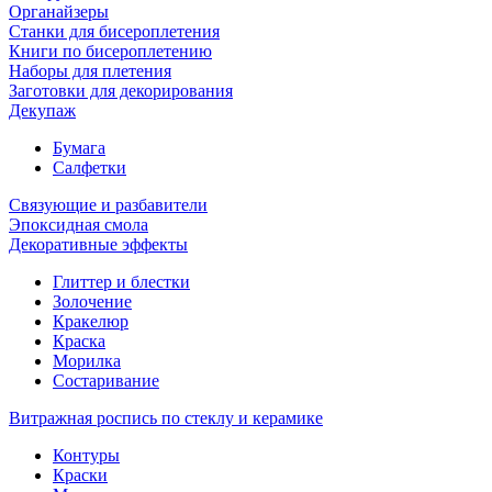
Органайзеры
Станки для бисероплетения
Книги по бисероплетению
Наборы для плетения
Заготовки для декорирования
Декупаж
Бумага
Салфетки
Связующие и разбавители
Эпоксидная смола
Декоративные эффекты
Глиттер и блестки
Золочение
Кракелюр
Краска
Морилка
Состаривание
Витражная роспись по стеклу и керамике
Контуры
Краски