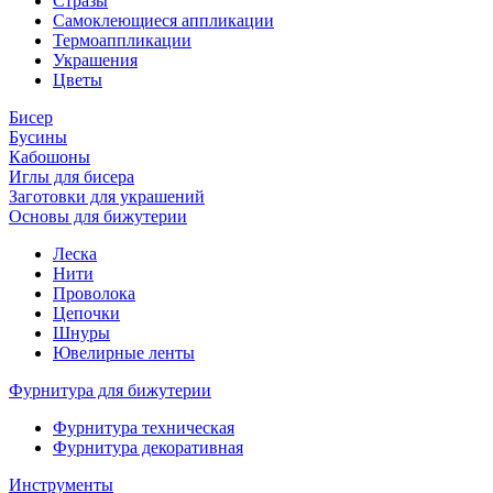
Стразы
Самоклеющиеся аппликации
Термоаппликации
Украшения
Цветы
Бисер
Бусины
Кабошоны
Иглы для бисера
Заготовки для украшений
Основы для бижутерии
Леска
Нити
Проволока
Цепочки
Шнуры
Ювелирные ленты
Фурнитура для бижутерии
Фурнитура техническая
Фурнитура декоративная
Инструменты