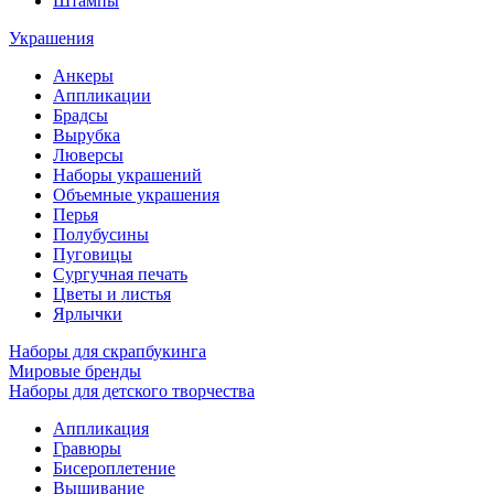
Штампы
Украшения
Анкеры
Аппликации
Брадсы
Вырубка
Люверсы
Наборы украшений
Объемные украшения
Перья
Полубусины
Пуговицы
Сургучная печать
Цветы и листья
Ярлычки
Наборы для скрапбукинга
Мировые бренды
Наборы для детского творчества
Аппликация
Гравюры
Бисероплетение
Вышивание