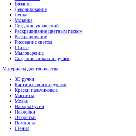
Вязание
Декорирование
Лепка
Мозаика
Создание украшений
Раскрашивание цветным песком
Раскрашивание
Рисование светом
Шитье
Мыловарение
Создание гибких игрушек
Материалы для творчества
3D ручки
Картины своими руками
Краски пальчиковые
Магниты
Мелки
Наборы бусин
Наклейки
Открытки
Помпоны
Шенил