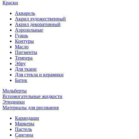
Краски
Акварель
Акрил художественный
Акрил декоративный
Аэрозольные
Гуашь
Контуры
Масло
Пигменты
Темпера
Эбру
Для ткани
Для стекла и керамики
Батик
Мольберты
Вспомогательные жидкости
Этюдники
Материалы для рисования
Карандаши
Маркеры
Пастель
Сангина