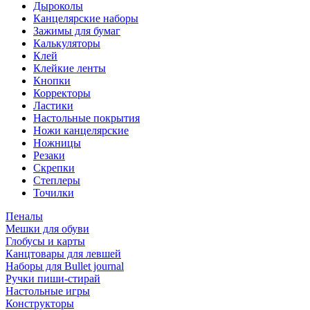
Дыроколы
Канцелярские наборы
Зажимы для бумаг
Калькуляторы
Клей
Клейкие ленты
Кнопки
Корректоры
Ластики
Настольные покрытия
Ножи канцелярские
Ножницы
Резаки
Скрепки
Степлеры
Точилки
Пеналы
Мешки для обуви
Глобусы и карты
Канцтовары для левшей
Наборы для Bullet journal
Ручки пиши-стирай
Настольные игры
Конструкторы