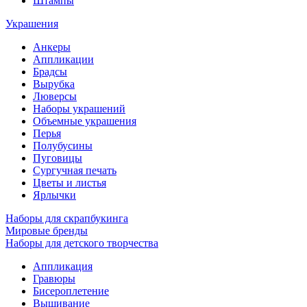
Штампы
Украшения
Анкеры
Аппликации
Брадсы
Вырубка
Люверсы
Наборы украшений
Объемные украшения
Перья
Полубусины
Пуговицы
Сургучная печать
Цветы и листья
Ярлычки
Наборы для скрапбукинга
Мировые бренды
Наборы для детского творчества
Аппликация
Гравюры
Бисероплетение
Вышивание