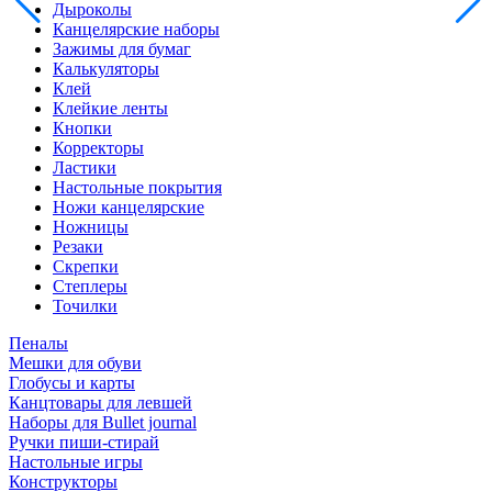
Дыроколы
Канцелярские наборы
Зажимы для бумаг
Калькуляторы
Клей
Клейкие ленты
Кнопки
Корректоры
Ластики
Настольные покрытия
Ножи канцелярские
Ножницы
Резаки
Скрепки
Степлеры
Точилки
Пеналы
Мешки для обуви
Глобусы и карты
Канцтовары для левшей
Наборы для Bullet journal
Ручки пиши-стирай
Настольные игры
Конструкторы