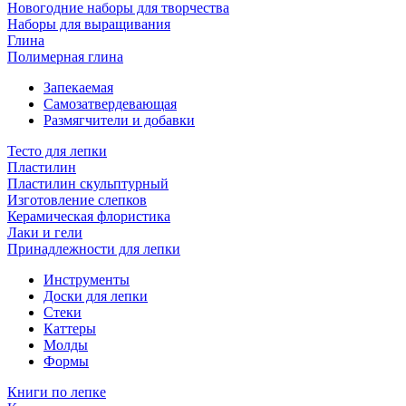
Новогодние наборы для творчества
Наборы для выращивания
Глина
Полимерная глина
Запекаемая
Самозатвердевающая
Размягчители и добавки
Тесто для лепки
Пластилин
Пластилин скульптурный
Изготовление слепков
Керамическая флористика
Лаки и гели
Принадлежности для лепки
Инструменты
Доски для лепки
Стеки
Каттеры
Молды
Формы
Книги по лепке