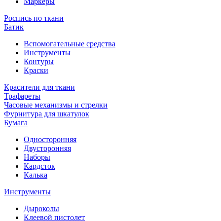
Маркеры
Роспись по ткани
Батик
Вспомогательные средства
Инструменты
Контуры
Краски
Красители для ткани
Трафареты
Часовые механизмы и стрелки
Фурнитура для шкатулок
Бумага
Односторонняя
Двусторонняя
Наборы
Кардсток
Калька
Инструменты
Дыроколы
Клеевой пистолет