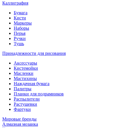
Каллиграфия
Бумага
Кисти
Маркеры
Наборы
Перья
Ручки
Тушь
Принадлежности для рисования
Аксессуары
Кистемойки
Масленки
Мастихины
Наждачная бумага
Палитры
Планки для подрамников
Распылители
Растушевки
Фартуки
Мировые бренды
Алмазная мозаика