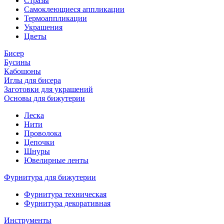
Стразы
Самоклеющиеся аппликации
Термоаппликации
Украшения
Цветы
Бисер
Бусины
Кабошоны
Иглы для бисера
Заготовки для украшений
Основы для бижутерии
Леска
Нити
Проволока
Цепочки
Шнуры
Ювелирные ленты
Фурнитура для бижутерии
Фурнитура техническая
Фурнитура декоративная
Инструменты