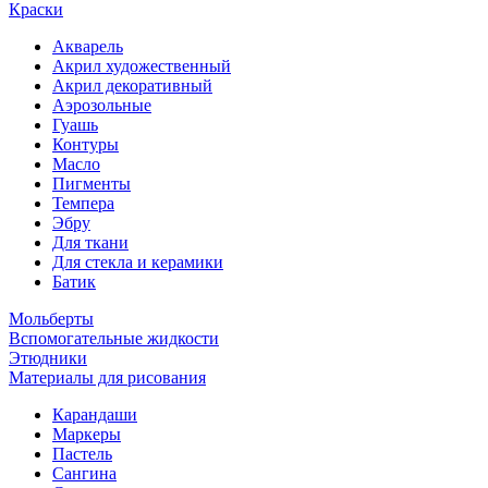
Краски
Акварель
Акрил художественный
Акрил декоративный
Аэрозольные
Гуашь
Контуры
Масло
Пигменты
Темпера
Эбру
Для ткани
Для стекла и керамики
Батик
Мольберты
Вспомогательные жидкости
Этюдники
Материалы для рисования
Карандаши
Маркеры
Пастель
Сангина