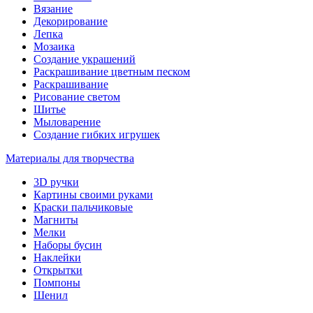
Вязание
Декорирование
Лепка
Мозаика
Создание украшений
Раскрашивание цветным песком
Раскрашивание
Рисование светом
Шитье
Мыловарение
Создание гибких игрушек
Материалы для творчества
3D ручки
Картины своими руками
Краски пальчиковые
Магниты
Мелки
Наборы бусин
Наклейки
Открытки
Помпоны
Шенил