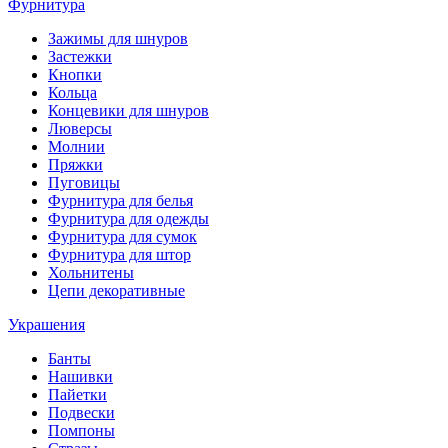
Фурнитура
Зажимы для шнуров
Застежки
Кнопки
Кольца
Концевики для шнуров
Люверсы
Молнии
Пряжки
Пуговицы
Фурнитура для белья
Фурнитура для одежды
Фурнитура для сумок
Фурнитура для штор
Хольнитены
Цепи декоративные
Украшения
Банты
Нашивки
Пайетки
Подвески
Помпоны