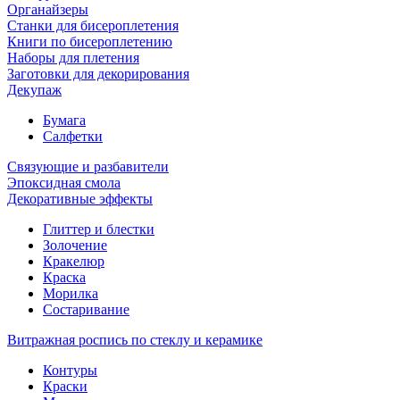
Органайзеры
Станки для бисероплетения
Книги по бисероплетению
Наборы для плетения
Заготовки для декорирования
Декупаж
Бумага
Салфетки
Связующие и разбавители
Эпоксидная смола
Декоративные эффекты
Глиттер и блестки
Золочение
Кракелюр
Краска
Морилка
Состаривание
Витражная роспись по стеклу и керамике
Контуры
Краски