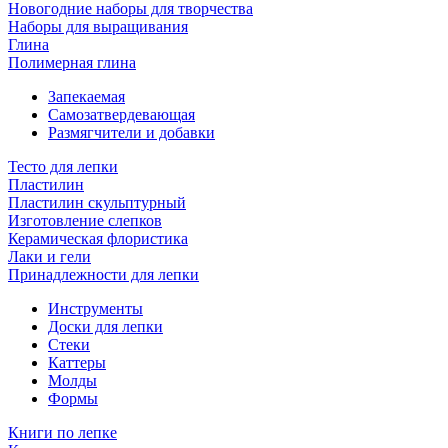
Новогодние наборы для творчества
Наборы для выращивания
Глина
Полимерная глина
Запекаемая
Самозатвердевающая
Размягчители и добавки
Тесто для лепки
Пластилин
Пластилин скульптурный
Изготовление слепков
Керамическая флористика
Лаки и гели
Принадлежности для лепки
Инструменты
Доски для лепки
Стеки
Каттеры
Молды
Формы
Книги по лепке