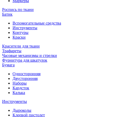
Маркеры
Роспись по ткани
Батик
Вспомогательные средства
Инструменты
Контуры
Краски
Красители для ткани
Трафареты
Часовые механизмы и стрелки
Фурнитура для шкатулок
Бумага
Односторонняя
Двусторонняя
Наборы
Кардсток
Калька
Инструменты
Дыроколы
Клеевой пистолет