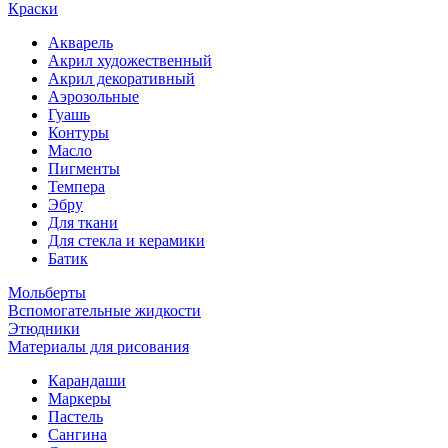
Краски
Акварель
Акрил художественный
Акрил декоративный
Аэрозольные
Гуашь
Контуры
Масло
Пигменты
Темпера
Эбру
Для ткани
Для стекла и керамики
Батик
Мольберты
Вспомогательные жидкости
Этюдники
Материалы для рисования
Карандаши
Маркеры
Пастель
Сангина