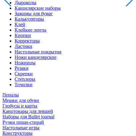
Дыроколы
Канцелярские наборы
Зажимы для бумаг
Калькуляторы
Клей
Клейкие ленты
Кнопки
Корректоры
Ластики
Настольные покрытия
Ножи канцелярские
Ножницы
Резаки
Скрепки
Степлеры
Точилки
Пеналы
Мешки для обуви
Глобусы и карты
Канцтовары для левшей
Наборы для Bullet journal
Ручки пиши-стирай
Настольные игры
Конструкторы