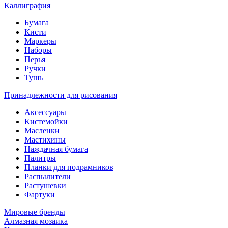
Каллиграфия
Бумага
Кисти
Маркеры
Наборы
Перья
Ручки
Тушь
Принадлежности для рисования
Аксессуары
Кистемойки
Масленки
Мастихины
Наждачная бумага
Палитры
Планки для подрамников
Распылители
Растушевки
Фартуки
Мировые бренды
Алмазная мозаика