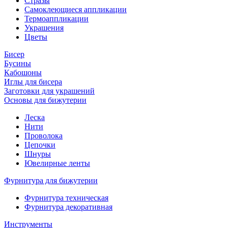
Стразы
Самоклеющиеся аппликации
Термоаппликации
Украшения
Цветы
Бисер
Бусины
Кабошоны
Иглы для бисера
Заготовки для украшений
Основы для бижутерии
Леска
Нити
Проволока
Цепочки
Шнуры
Ювелирные ленты
Фурнитура для бижутерии
Фурнитура техническая
Фурнитура декоративная
Инструменты