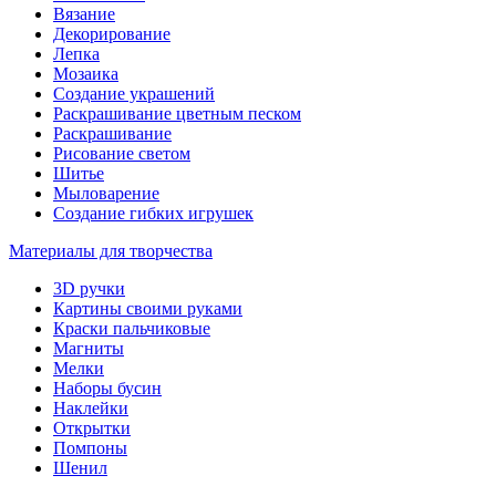
Вязание
Декорирование
Лепка
Мозаика
Создание украшений
Раскрашивание цветным песком
Раскрашивание
Рисование светом
Шитье
Мыловарение
Создание гибких игрушек
Материалы для творчества
3D ручки
Картины своими руками
Краски пальчиковые
Магниты
Мелки
Наборы бусин
Наклейки
Открытки
Помпоны
Шенил