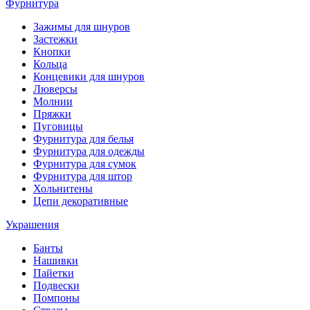
Фурнитура
Зажимы для шнуров
Застежки
Кнопки
Кольца
Концевики для шнуров
Люверсы
Молнии
Пряжки
Пуговицы
Фурнитура для белья
Фурнитура для одежды
Фурнитура для сумок
Фурнитура для штор
Хольнитены
Цепи декоративные
Украшения
Банты
Нашивки
Пайетки
Подвески
Помпоны