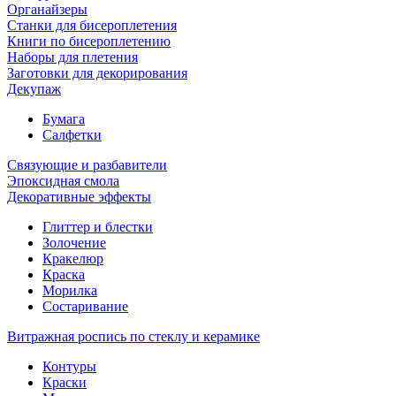
Органайзеры
Станки для бисероплетения
Книги по бисероплетению
Наборы для плетения
Заготовки для декорирования
Декупаж
Бумага
Салфетки
Связующие и разбавители
Эпоксидная смола
Декоративные эффекты
Глиттер и блестки
Золочение
Кракелюр
Краска
Морилка
Состаривание
Витражная роспись по стеклу и керамике
Контуры
Краски