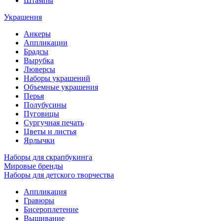
Штампы
Украшения
Анкеры
Аппликации
Брадсы
Вырубка
Люверсы
Наборы украшений
Объемные украшения
Перья
Полубусины
Пуговицы
Сургучная печать
Цветы и листья
Ярлычки
Наборы для скрапбукинга
Мировые бренды
Наборы для детского творчества
Аппликация
Гравюры
Бисероплетение
Вышивание