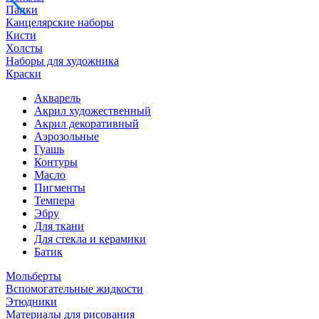
Папки
Канцелярские наборы
Кисти
Холсты
Наборы для художника
Краски
Акварель
Акрил художественный
Акрил декоративный
Аэрозольные
Гуашь
Контуры
Масло
Пигменты
Темпера
Эбру
Для ткани
Для стекла и керамики
Батик
Мольберты
Вспомогательные жидкости
Этюдники
Материалы для рисования