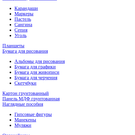
Карандаши
Маркеры
Пастель
Сангина
Сепия
Уголь
Планшеты
Бумага для рисования
Альбомы для рисования
Бумага для графики
Бумага для живописи
Бумага для черчения
Скетчбуки
Картон грунтованный
Панель МДФ грунтованная
Наглядные пособия
Гипсовые фигуры
Манекены
Муляжи