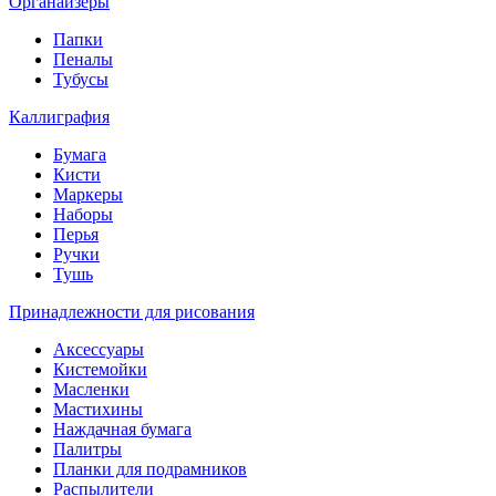
Органайзеры
Папки
Пеналы
Тубусы
Каллиграфия
Бумага
Кисти
Маркеры
Наборы
Перья
Ручки
Тушь
Принадлежности для рисования
Аксессуары
Кистемойки
Масленки
Мастихины
Наждачная бумага
Палитры
Планки для подрамников
Распылители