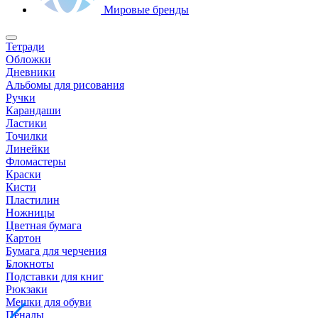
Мировые бренды
Тетради
Обложки
Дневники
Альбомы для рисования
Ручки
Карандаши
Ластики
Точилки
Линейки
Фломастеры
Краски
Кисти
Пластилин
Ножницы
Цветная бумага
Картон
Бумага для черчения
Блокноты
Подставки для книг
Рюкзаки
Мешки для обуви
Пеналы