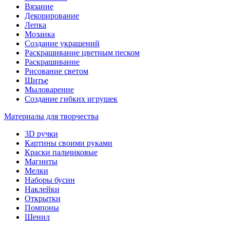
Вязание
Декорирование
Лепка
Мозаика
Создание украшений
Раскрашивание цветным песком
Раскрашивание
Рисование светом
Шитье
Мыловарение
Создание гибких игрушек
Материалы для творчества
3D ручки
Картины своими руками
Краски пальчиковые
Магниты
Мелки
Наборы бусин
Наклейки
Открытки
Помпоны
Шенил