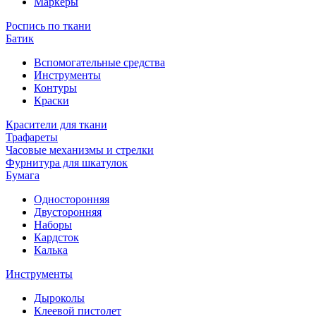
Маркеры
Роспись по ткани
Батик
Вспомогательные средства
Инструменты
Контуры
Краски
Красители для ткани
Трафареты
Часовые механизмы и стрелки
Фурнитура для шкатулок
Бумага
Односторонняя
Двусторонняя
Наборы
Кардсток
Калька
Инструменты
Дыроколы
Клеевой пистолет