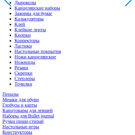
Дыроколы
Канцелярские наборы
Зажимы для бумаг
Калькуляторы
Клей
Клейкие ленты
Кнопки
Корректоры
Ластики
Настольные покрытия
Ножи канцелярские
Ножницы
Резаки
Скрепки
Степлеры
Точилки
Пеналы
Мешки для обуви
Глобусы и карты
Канцтовары для левшей
Наборы для Bullet journal
Ручки пиши-стирай
Настольные игры
Конструкторы