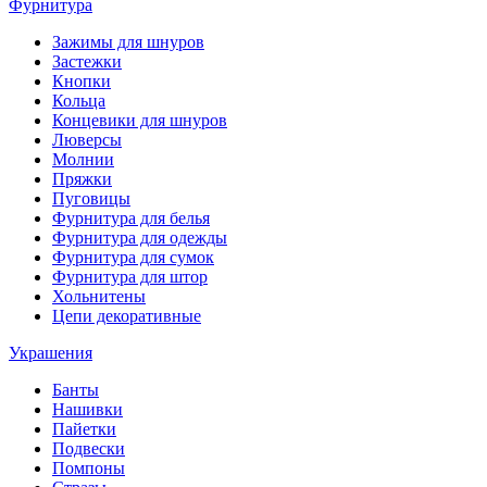
Фурнитура
Зажимы для шнуров
Застежки
Кнопки
Кольца
Концевики для шнуров
Люверсы
Молнии
Пряжки
Пуговицы
Фурнитура для белья
Фурнитура для одежды
Фурнитура для сумок
Фурнитура для штор
Хольнитены
Цепи декоративные
Украшения
Банты
Нашивки
Пайетки
Подвески
Помпоны