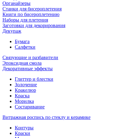
Органайзеры
Станки для бисероплетения
Книги по бисероплетению
Наборы для плетения
Заготовки для декорирования
Декупаж
Бумага
Салфетки
Связующие и разбавители
Эпоксидная смола
Декоративные эффекты
Глиттер и блестки
Золочение
Кракелюр
Краска
Морилка
Состаривание
Витражная роспись по стеклу и керамике
Контуры
Краски