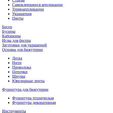
Стразы
Самоклеющиеся аппликации
Термоаппликации
Украшения
Цветы
Бисер
Бусины
Кабошоны
Иглы для бисера
Заготовки для украшений
Основы для бижутерии
Леска
Нити
Проволока
Цепочки
Шнуры
Ювелирные ленты
Фурнитура для бижутерии
Фурнитура техническая
Фурнитура декоративная
Инструменты