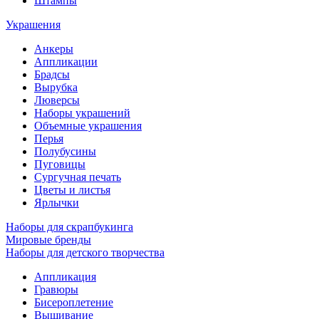
Штампы
Украшения
Анкеры
Аппликации
Брадсы
Вырубка
Люверсы
Наборы украшений
Объемные украшения
Перья
Полубусины
Пуговицы
Сургучная печать
Цветы и листья
Ярлычки
Наборы для скрапбукинга
Мировые бренды
Наборы для детского творчества
Аппликация
Гравюры
Бисероплетение
Вышивание