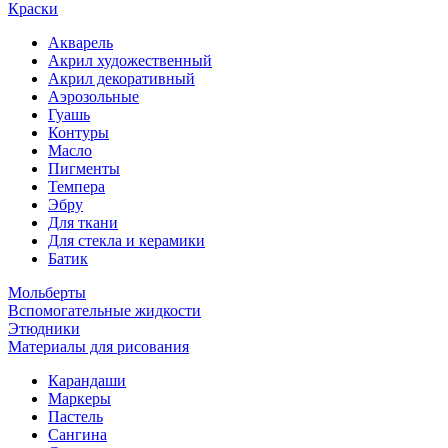
Краски
Акварель
Акрил художественный
Акрил декоративный
Аэрозольные
Гуашь
Контуры
Масло
Пигменты
Темпера
Эбру
Для ткани
Для стекла и керамики
Батик
Мольберты
Вспомогательные жидкости
Этюдники
Материалы для рисования
Карандаши
Маркеры
Пастель
Сангина