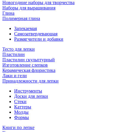
Новогодние наборы для творчества
Наборы для выращивания
Глина
Полимерная глина
Запекаемая
Самозатвердевающая
Размягчители и добавки
Тесто для лепки
Пластилин
Пластилин скульптурный
Изготовление слепков
Керамическая флористика
Лаки и гели
Принадлежности для лепки
Инструменты
Доски для лепки
Стеки
Каттеры
Молды
Формы
Книги по лепке