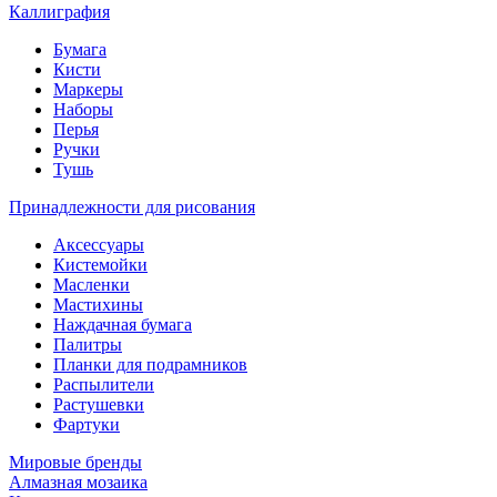
Каллиграфия
Бумага
Кисти
Маркеры
Наборы
Перья
Ручки
Тушь
Принадлежности для рисования
Аксессуары
Кистемойки
Масленки
Мастихины
Наждачная бумага
Палитры
Планки для подрамников
Распылители
Растушевки
Фартуки
Мировые бренды
Алмазная мозаика