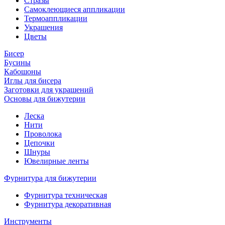
Стразы
Самоклеющиеся аппликации
Термоаппликации
Украшения
Цветы
Бисер
Бусины
Кабошоны
Иглы для бисера
Заготовки для украшений
Основы для бижутерии
Леска
Нити
Проволока
Цепочки
Шнуры
Ювелирные ленты
Фурнитура для бижутерии
Фурнитура техническая
Фурнитура декоративная
Инструменты