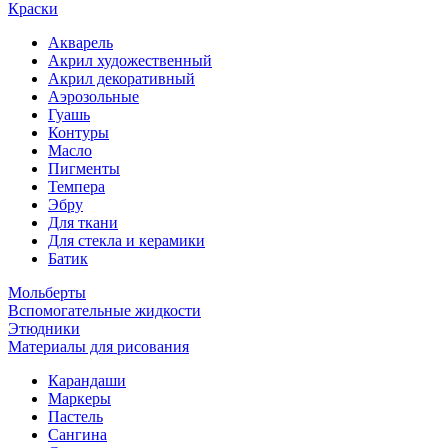
Краски
Акварель
Акрил художественный
Акрил декоративный
Аэрозольные
Гуашь
Контуры
Масло
Пигменты
Темпера
Эбру
Для ткани
Для стекла и керамики
Батик
Мольберты
Вспомогательные жидкости
Этюдники
Материалы для рисования
Карандаши
Маркеры
Пастель
Сангина