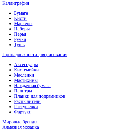
Каллиграфия
Бумага
Кисти
Маркеры
Наборы
Перья
Ручки
Тушь
Принадлежности для рисования
Аксессуары
Кистемойки
Масленки
Мастихины
Наждачная бумага
Палитры
Планки для подрамников
Распылители
Растушевки
Фартуки
Мировые бренды
Алмазная мозаика