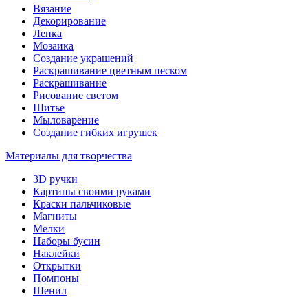
Вязание
Декорирование
Лепка
Мозаика
Создание украшений
Раскрашивание цветным песком
Раскрашивание
Рисование светом
Шитье
Мыловарение
Создание гибких игрушек
Материалы для творчества
3D ручки
Картины своими руками
Краски пальчиковые
Магниты
Мелки
Наборы бусин
Наклейки
Открытки
Помпоны
Шенил