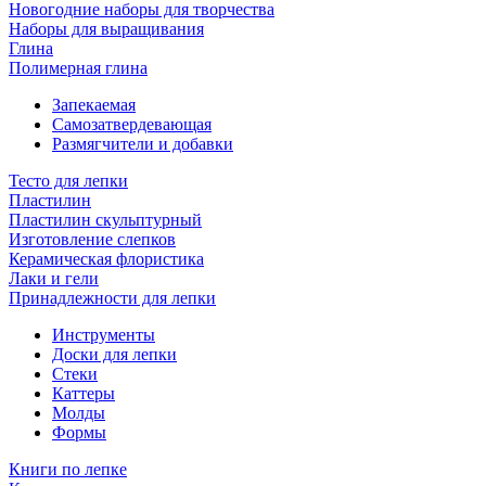
Новогодние наборы для творчества
Наборы для выращивания
Глина
Полимерная глина
Запекаемая
Самозатвердевающая
Размягчители и добавки
Тесто для лепки
Пластилин
Пластилин скульптурный
Изготовление слепков
Керамическая флористика
Лаки и гели
Принадлежности для лепки
Инструменты
Доски для лепки
Стеки
Каттеры
Молды
Формы
Книги по лепке