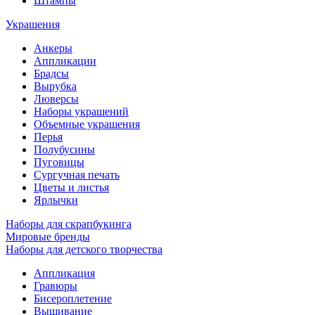
Штампы
Украшения
Анкеры
Аппликации
Брадсы
Вырубка
Люверсы
Наборы украшений
Объемные украшения
Перья
Полубусины
Пуговицы
Сургучная печать
Цветы и листья
Ярлычки
Наборы для скрапбукинга
Мировые бренды
Наборы для детского творчества
Аппликация
Гравюры
Бисероплетение
Вышивание