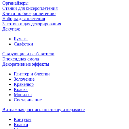
Органайзеры
Станки для бисероплетения
Книги по бисероплетению
Наборы для плетения
Заготовки для декорирования
Декупаж
Бумага
Салфетки
Связующие и разбавители
Эпоксидная смола
Декоративные эффекты
Глиттер и блестки
Золочение
Кракелюр
Краска
Морилка
Состаривание
Витражная роспись по стеклу и керамике
Контуры
Краски