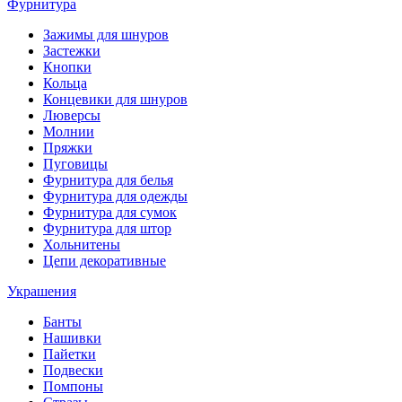
Фурнитура
Зажимы для шнуров
Застежки
Кнопки
Кольца
Концевики для шнуров
Люверсы
Молнии
Пряжки
Пуговицы
Фурнитура для белья
Фурнитура для одежды
Фурнитура для сумок
Фурнитура для штор
Хольнитены
Цепи декоративные
Украшения
Банты
Нашивки
Пайетки
Подвески
Помпоны