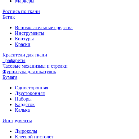
Маркеры
Роспись по ткани
Батик
Вспомогательные средства
Инструменты
Контуры
Краски
Красители для ткани
Трафареты
Часовые механизмы и стрелки
Фурнитура для шкатулок
Бумага
Односторонняя
Двусторонняя
Наборы
Кардсток
Калька
Инструменты
Дыроколы
Клеевой пистолет