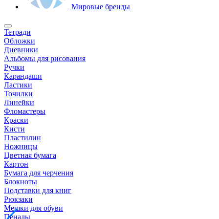
Мировые бренды
Тетради
Обложки
Дневники
Альбомы для рисования
Ручки
Карандаши
Ластики
Точилки
Линейки
Фломастеры
Краски
Кисти
Пластилин
Ножницы
Цветная бумага
Картон
Бумага для черчения
Блокноты
Подставки для книг
Рюкзаки
Мешки для обуви
Пеналы