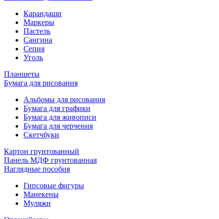
Карандаши
Маркеры
Пастель
Сангина
Сепия
Уголь
Планшеты
Бумага для рисования
Альбомы для рисования
Бумага для графики
Бумага для живописи
Бумага для черчения
Скетчбуки
Картон грунтованный
Панель МДФ грунтованная
Наглядные пособия
Гипсовые фигуры
Манекены
Муляжи