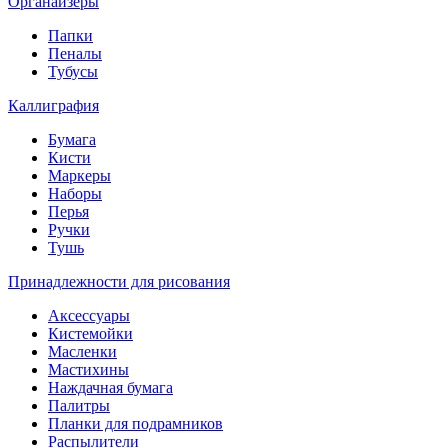
Органайзеры
Папки
Пеналы
Тубусы
Каллиграфия
Бумага
Кисти
Маркеры
Наборы
Перья
Ручки
Тушь
Принадлежности для рисования
Аксессуары
Кистемойки
Масленки
Мастихины
Наждачная бумага
Палитры
Планки для подрамников
Распылители