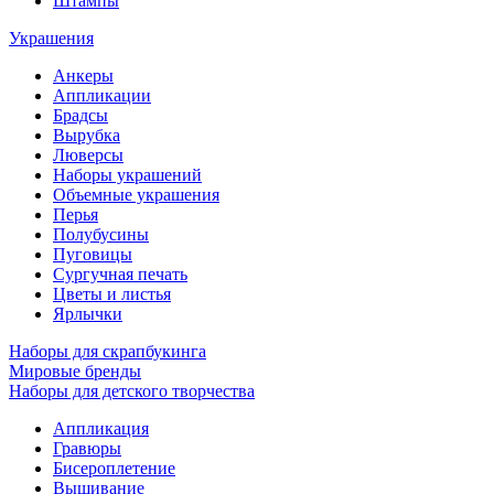
Штампы
Украшения
Анкеры
Аппликации
Брадсы
Вырубка
Люверсы
Наборы украшений
Объемные украшения
Перья
Полубусины
Пуговицы
Сургучная печать
Цветы и листья
Ярлычки
Наборы для скрапбукинга
Мировые бренды
Наборы для детского творчества
Аппликация
Гравюры
Бисероплетение
Вышивание