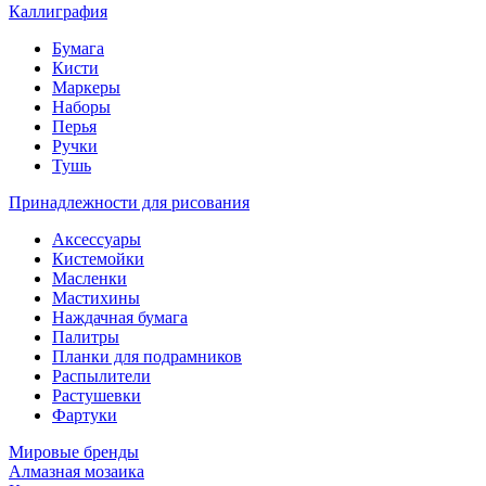
Каллиграфия
Бумага
Кисти
Маркеры
Наборы
Перья
Ручки
Тушь
Принадлежности для рисования
Аксессуары
Кистемойки
Масленки
Мастихины
Наждачная бумага
Палитры
Планки для подрамников
Распылители
Растушевки
Фартуки
Мировые бренды
Алмазная мозаика