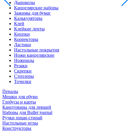
Дыроколы
Канцелярские наборы
Зажимы для бумаг
Калькуляторы
Клей
Клейкие ленты
Кнопки
Корректоры
Ластики
Настольные покрытия
Ножи канцелярские
Ножницы
Резаки
Скрепки
Степлеры
Точилки
Пеналы
Мешки для обуви
Глобусы и карты
Канцтовары для левшей
Наборы для Bullet journal
Ручки пиши-стирай
Настольные игры
Конструкторы