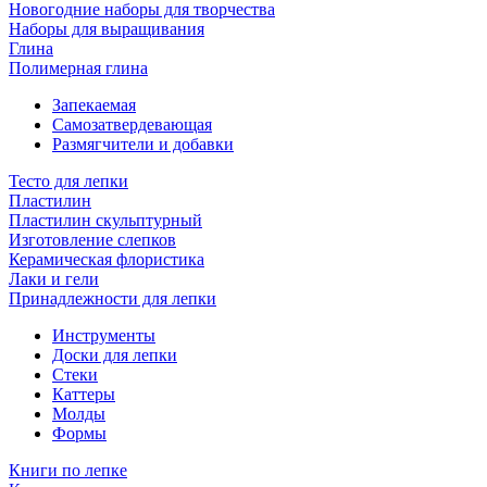
Новогодние наборы для творчества
Наборы для выращивания
Глина
Полимерная глина
Запекаемая
Самозатвердевающая
Размягчители и добавки
Тесто для лепки
Пластилин
Пластилин скульптурный
Изготовление слепков
Керамическая флористика
Лаки и гели
Принадлежности для лепки
Инструменты
Доски для лепки
Стеки
Каттеры
Молды
Формы
Книги по лепке