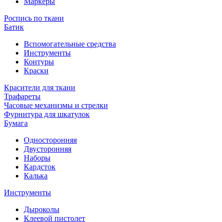
Маркеры
Роспись по ткани
Батик
Вспомогательные средства
Инструменты
Контуры
Краски
Красители для ткани
Трафареты
Часовые механизмы и стрелки
Фурнитура для шкатулок
Бумага
Односторонняя
Двусторонняя
Наборы
Кардсток
Калька
Инструменты
Дыроколы
Клеевой пистолет