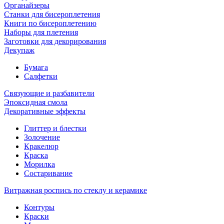
Органайзеры
Станки для бисероплетения
Книги по бисероплетению
Наборы для плетения
Заготовки для декорирования
Декупаж
Бумага
Салфетки
Связующие и разбавители
Эпоксидная смола
Декоративные эффекты
Глиттер и блестки
Золочение
Кракелюр
Краска
Морилка
Состаривание
Витражная роспись по стеклу и керамике
Контуры
Краски