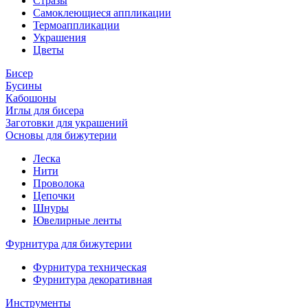
Стразы
Самоклеющиеся аппликации
Термоаппликации
Украшения
Цветы
Бисер
Бусины
Кабошоны
Иглы для бисера
Заготовки для украшений
Основы для бижутерии
Леска
Нити
Проволока
Цепочки
Шнуры
Ювелирные ленты
Фурнитура для бижутерии
Фурнитура техническая
Фурнитура декоративная
Инструменты