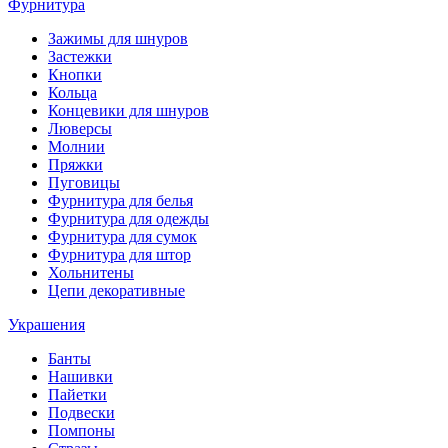
Фурнитура
Зажимы для шнуров
Застежки
Кнопки
Кольца
Концевики для шнуров
Люверсы
Молнии
Пряжки
Пуговицы
Фурнитура для белья
Фурнитура для одежды
Фурнитура для сумок
Фурнитура для штор
Хольнитены
Цепи декоративные
Украшения
Банты
Нашивки
Пайетки
Подвески
Помпоны