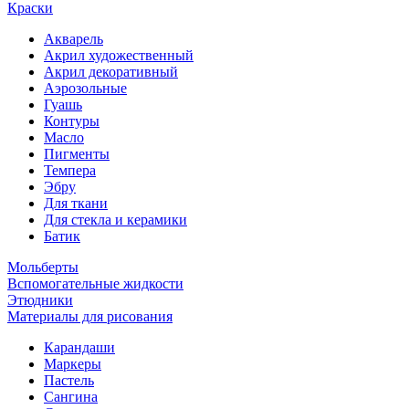
Краски
Акварель
Акрил художественный
Акрил декоративный
Аэрозольные
Гуашь
Контуры
Масло
Пигменты
Темпера
Эбру
Для ткани
Для стекла и керамики
Батик
Мольберты
Вспомогательные жидкости
Этюдники
Материалы для рисования
Карандаши
Маркеры
Пастель
Сангина