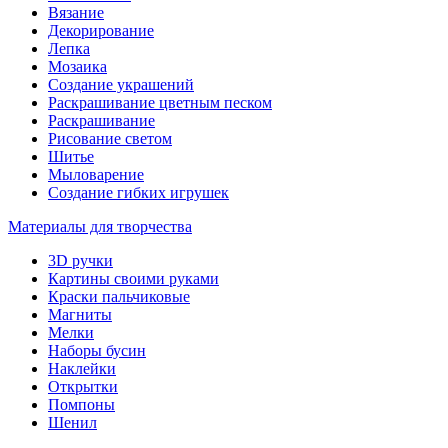
Вязание
Декорирование
Лепка
Мозаика
Создание украшений
Раскрашивание цветным песком
Раскрашивание
Рисование светом
Шитье
Мыловарение
Создание гибких игрушек
Материалы для творчества
3D ручки
Картины своими руками
Краски пальчиковые
Магниты
Мелки
Наборы бусин
Наклейки
Открытки
Помпоны
Шенил