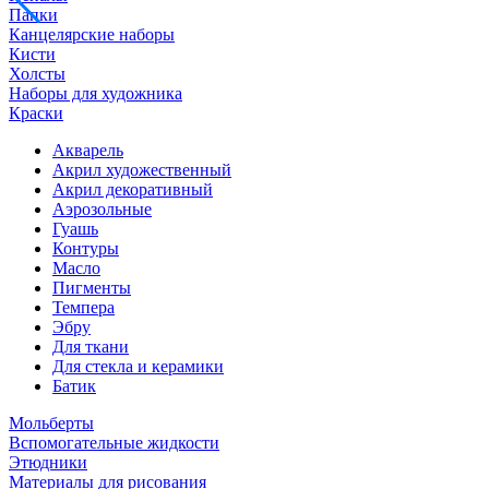
Папки
Канцелярские наборы
Кисти
Холсты
Наборы для художника
Краски
Акварель
Акрил художественный
Акрил декоративный
Аэрозольные
Гуашь
Контуры
Масло
Пигменты
Темпера
Эбру
Для ткани
Для стекла и керамики
Батик
Мольберты
Вспомогательные жидкости
Этюдники
Материалы для рисования