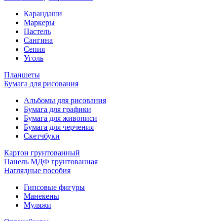
Карандаши
Маркеры
Пастель
Сангина
Сепия
Уголь
Планшеты
Бумага для рисования
Альбомы для рисования
Бумага для графики
Бумага для живописи
Бумага для черчения
Скетчбуки
Картон грунтованный
Панель МДФ грунтованная
Наглядные пособия
Гипсовые фигуры
Манекены
Муляжи