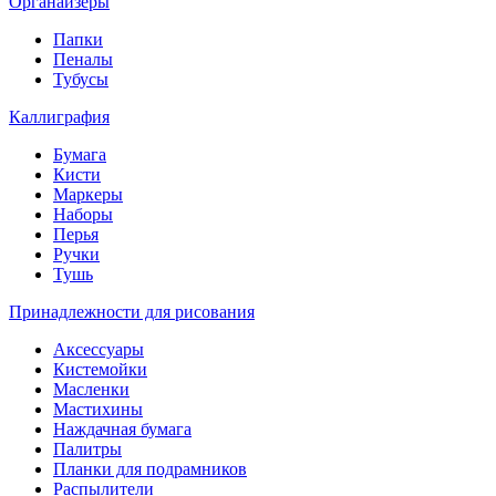
Органайзеры
Папки
Пеналы
Тубусы
Каллиграфия
Бумага
Кисти
Маркеры
Наборы
Перья
Ручки
Тушь
Принадлежности для рисования
Аксессуары
Кистемойки
Масленки
Мастихины
Наждачная бумага
Палитры
Планки для подрамников
Распылители