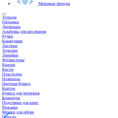
Мировые бренды
Тетради
Обложки
Дневники
Альбомы для рисования
Ручки
Карандаши
Ластики
Точилки
Линейки
Фломастеры
Краски
Кисти
Пластилин
Ножницы
Цветная бумага
Картон
Бумага для черчения
Блокноты
Подставки для книг
Рюкзаки
Мешки для обуви
Пеналы