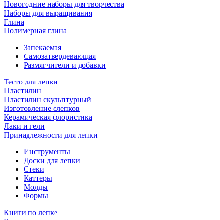
Новогодние наборы для творчества
Наборы для выращивания
Глина
Полимерная глина
Запекаемая
Самозатвердевающая
Размягчители и добавки
Тесто для лепки
Пластилин
Пластилин скульптурный
Изготовление слепков
Керамическая флористика
Лаки и гели
Принадлежности для лепки
Инструменты
Доски для лепки
Стеки
Каттеры
Молды
Формы
Книги по лепке