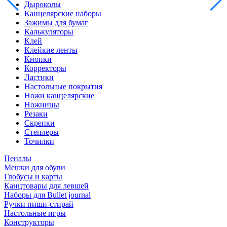
Дыроколы
Канцелярские наборы
Зажимы для бумаг
Калькуляторы
Клей
Клейкие ленты
Кнопки
Корректоры
Ластики
Настольные покрытия
Ножи канцелярские
Ножницы
Резаки
Скрепки
Степлеры
Точилки
Пеналы
Мешки для обуви
Глобусы и карты
Канцтовары для левшей
Наборы для Bullet journal
Ручки пиши-стирай
Настольные игры
Конструкторы