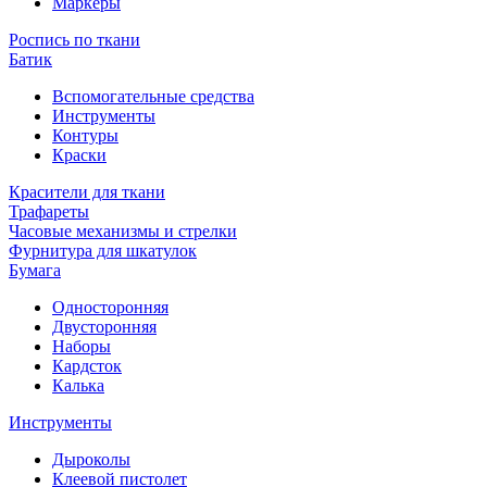
Маркеры
Роспись по ткани
Батик
Вспомогательные средства
Инструменты
Контуры
Краски
Красители для ткани
Трафареты
Часовые механизмы и стрелки
Фурнитура для шкатулок
Бумага
Односторонняя
Двусторонняя
Наборы
Кардсток
Калька
Инструменты
Дыроколы
Клеевой пистолет