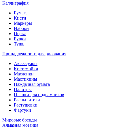
Каллиграфия
Бумага
Кисти
Маркеры
Наборы
Перья
Ручки
Тушь
Принадлежности для рисования
Аксессуары
Кистемойки
Масленки
Мастихины
Наждачная бумага
Палитры
Планки для подрамников
Распылители
Растушевки
Фартуки
Мировые бренды
Алмазная мозаика