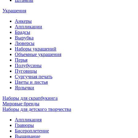
Штампы
Украшения
Анкеры
Аппликации
Брадсы
Вырубка
Люверсы
Наборы украшений
Объемные украшения
Перья
Полубусины
Пуговицы
Сургучная печать
Цветы и листья
Ярлычки
Наборы для скрапбукинга
Мировые бренды
Наборы для детского творчества
Аппликация
Гравюры
Бисероплетение
Вышивание