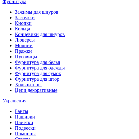
Фурнитура
Зажимы для шнуров
Застежки
Кнопки
Кольца
Концевики для шнуров
Люверсы
Молнии
Пряжки
Пуговицы
Фурнитура для белья
Фурнитура для одежды
Фурнитура для сумок
Фурнитура для штор
Хольнитены
Цепи декоративные
Украшения
Банты
Нашивки
Пайетки
Подвески
Помпоны