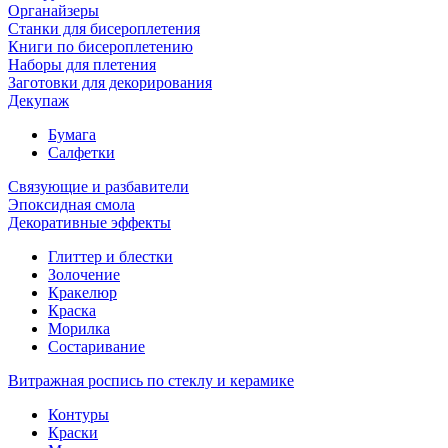
Органайзеры
Станки для бисероплетения
Книги по бисероплетению
Наборы для плетения
Заготовки для декорирования
Декупаж
Бумага
Салфетки
Связующие и разбавители
Эпоксидная смола
Декоративные эффекты
Глиттер и блестки
Золочение
Кракелюр
Краска
Морилка
Состаривание
Витражная роспись по стеклу и керамике
Контуры
Краски