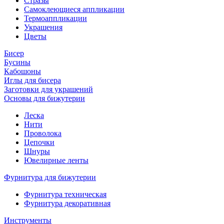
Стразы
Самоклеющиеся аппликации
Термоаппликации
Украшения
Цветы
Бисер
Бусины
Кабошоны
Иглы для бисера
Заготовки для украшений
Основы для бижутерии
Леска
Нити
Проволока
Цепочки
Шнуры
Ювелирные ленты
Фурнитура для бижутерии
Фурнитура техническая
Фурнитура декоративная
Инструменты