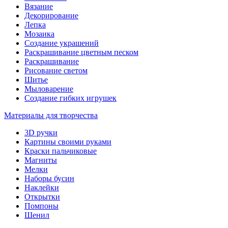
Вязание
Декорирование
Лепка
Мозаика
Создание украшений
Раскрашивание цветным песком
Раскрашивание
Рисование светом
Шитье
Мыловарение
Создание гибких игрушек
Материалы для творчества
3D ручки
Картины своими руками
Краски пальчиковые
Магниты
Мелки
Наборы бусин
Наклейки
Открытки
Помпоны
Шенил