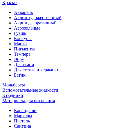
Краски
Акварель
Акрил художественный
Акрил декоративный
Аэрозольные
Гуашь
Контуры
Масло
Пигменты
Темпера
Эбру
Для ткани
Для стекла и керамики
Батик
Мольберты
Вспомогательные жидкости
Этюдники
Материалы для рисования
Карандаши
Маркеры
Пастель
Сангина