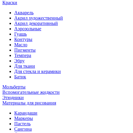
Краски
Акварель
Акрил художественный
Акрил декоративный
Аэрозольные
Гуашь
Контуры
Масло
Пигменты
Темпера
Эбру
Для ткани
Для стекла и керамики
Батик
Мольберты
Вспомогательные жидкости
Этюдники
Материалы для рисования
Карандаши
Маркеры
Пастель
Сангина