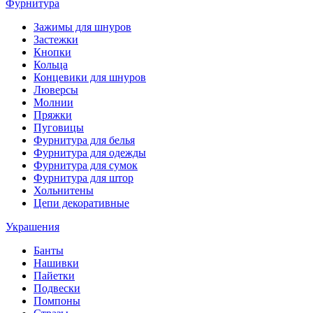
Фурнитура
Зажимы для шнуров
Застежки
Кнопки
Кольца
Концевики для шнуров
Люверсы
Молнии
Пряжки
Пуговицы
Фурнитура для белья
Фурнитура для одежды
Фурнитура для сумок
Фурнитура для штор
Хольнитены
Цепи декоративные
Украшения
Банты
Нашивки
Пайетки
Подвески
Помпоны