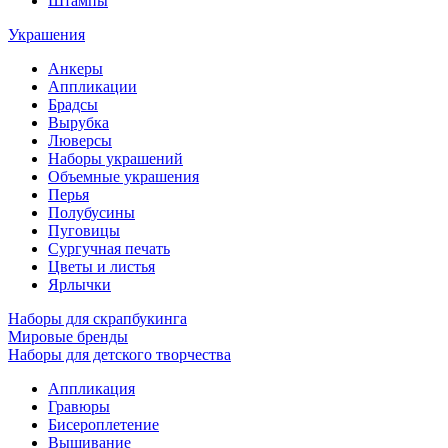
Штампы
Украшения
Анкеры
Аппликации
Брадсы
Вырубка
Люверсы
Наборы украшений
Объемные украшения
Перья
Полубусины
Пуговицы
Сургучная печать
Цветы и листья
Ярлычки
Наборы для скрапбукинга
Мировые бренды
Наборы для детского творчества
Аппликация
Гравюры
Бисероплетение
Вышивание