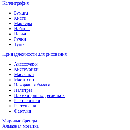
Каллиграфия
Бумага
Кисти
Маркеры
Наборы
Перья
Ручки
Тушь
Принадлежности для рисования
Аксессуары
Кистемойки
Масленки
Мастихины
Наждачная бумага
Палитры
Планки для подрамников
Распылители
Растушевки
Фартуки
Мировые бренды
Алмазная мозаика