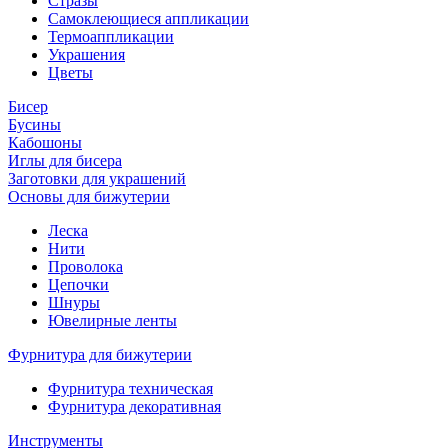
Стразы
Самоклеющиеся аппликации
Термоаппликации
Украшения
Цветы
Бисер
Бусины
Кабошоны
Иглы для бисера
Заготовки для украшений
Основы для бижутерии
Леска
Нити
Проволока
Цепочки
Шнуры
Ювелирные ленты
Фурнитура для бижутерии
Фурнитура техническая
Фурнитура декоративная
Инструменты