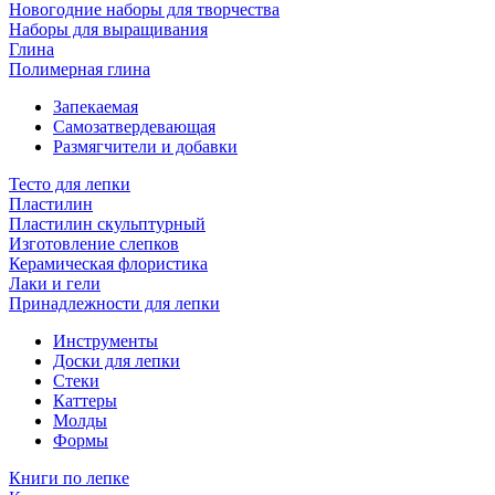
Новогодние наборы для творчества
Наборы для выращивания
Глина
Полимерная глина
Запекаемая
Самозатвердевающая
Размягчители и добавки
Тесто для лепки
Пластилин
Пластилин скульптурный
Изготовление слепков
Керамическая флористика
Лаки и гели
Принадлежности для лепки
Инструменты
Доски для лепки
Стеки
Каттеры
Молды
Формы
Книги по лепке