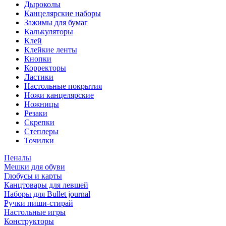
Дыроколы
Канцелярские наборы
Зажимы для бумаг
Калькуляторы
Клей
Клейкие ленты
Кнопки
Корректоры
Ластики
Настольные покрытия
Ножи канцелярские
Ножницы
Резаки
Скрепки
Степлеры
Точилки
Пеналы
Мешки для обуви
Глобусы и карты
Канцтовары для левшей
Наборы для Bullet journal
Ручки пиши-стирай
Настольные игры
Конструкторы