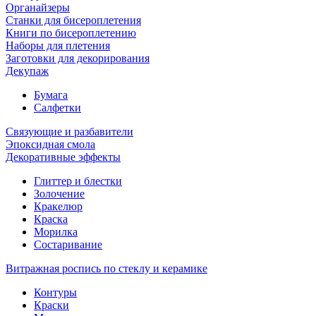
Органайзеры
Станки для бисероплетения
Книги по бисероплетению
Наборы для плетения
Заготовки для декорирования
Декупаж
Бумага
Салфетки
Связующие и разбавители
Эпоксидная смола
Декоративные эффекты
Глиттер и блестки
Золочение
Кракелюр
Краска
Морилка
Состаривание
Витражная роспись по стеклу и керамике
Контуры
Краски