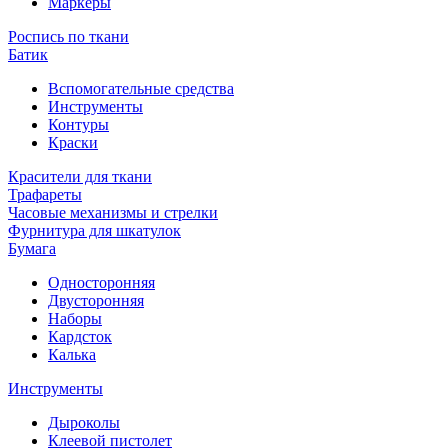
Маркеры
Роспись по ткани
Батик
Вспомогательные средства
Инструменты
Контуры
Краски
Красители для ткани
Трафареты
Часовые механизмы и стрелки
Фурнитура для шкатулок
Бумага
Односторонняя
Двусторонняя
Наборы
Кардсток
Калька
Инструменты
Дыроколы
Клеевой пистолет