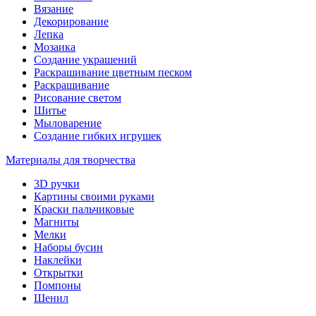
Вязание
Декорирование
Лепка
Мозаика
Создание украшений
Раскрашивание цветным песком
Раскрашивание
Рисование светом
Шитье
Мыловарение
Создание гибких игрушек
Материалы для творчества
3D ручки
Картины своими руками
Краски пальчиковые
Магниты
Мелки
Наборы бусин
Наклейки
Открытки
Помпоны
Шенил