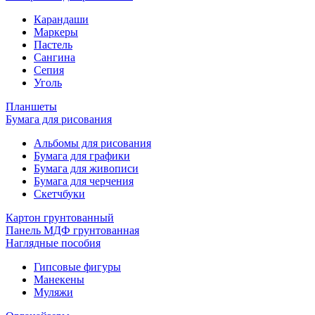
Карандаши
Маркеры
Пастель
Сангина
Сепия
Уголь
Планшеты
Бумага для рисования
Альбомы для рисования
Бумага для графики
Бумага для живописи
Бумага для черчения
Скетчбуки
Картон грунтованный
Панель МДФ грунтованная
Наглядные пособия
Гипсовые фигуры
Манекены
Муляжи