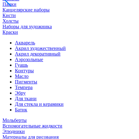
Папки
Канцелярские наборы
Кисти
Холсты
Наборы для художника
Краски
Акварель
Акрил художественный
Акрил декоративный
Аэрозольные
Гуашь
Контуры
Масло
Пигменты
Темпера
Эбру
Для ткани
Для стекла и керамики
Батик
Мольберты
Вспомогательные жидкости
Этюдники
Материалы для рисования