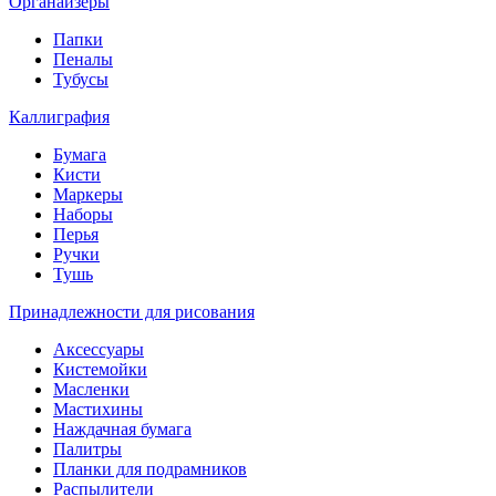
Органайзеры
Папки
Пеналы
Тубусы
Каллиграфия
Бумага
Кисти
Маркеры
Наборы
Перья
Ручки
Тушь
Принадлежности для рисования
Аксессуары
Кистемойки
Масленки
Мастихины
Наждачная бумага
Палитры
Планки для подрамников
Распылители