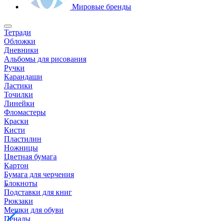
Мировые бренды
Тетради
Обложки
Дневники
Альбомы для рисования
Ручки
Карандаши
Ластики
Точилки
Линейки
Фломастеры
Краски
Кисти
Пластилин
Ножницы
Цветная бумага
Картон
Бумага для черчения
Блокноты
Подставки для книг
Рюкзаки
Мешки для обуви
Пеналы