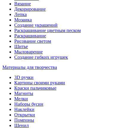
Вязание
Декорирование
Лепка
Мозаика
Создание украшений
Раскрашивание цветным песком
Раскрашивание
Рисование светом
Шитье
Мыловарение
Создание гибких игрушек
Материалы для творчества
3D ручки
Картины своими руками
Краски пальчиковые
Магниты
Мелки
Наборы бусин
Наклейки
Открытки
Помпоны
Шенил