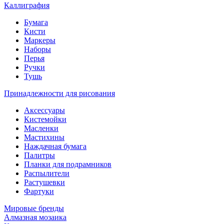
Каллиграфия
Бумага
Кисти
Маркеры
Наборы
Перья
Ручки
Тушь
Принадлежности для рисования
Аксессуары
Кистемойки
Масленки
Мастихины
Наждачная бумага
Палитры
Планки для подрамников
Распылители
Растушевки
Фартуки
Мировые бренды
Алмазная мозаика