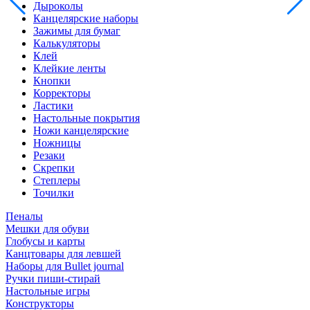
Дыроколы
Канцелярские наборы
Зажимы для бумаг
Калькуляторы
Клей
Клейкие ленты
Кнопки
Корректоры
Ластики
Настольные покрытия
Ножи канцелярские
Ножницы
Резаки
Скрепки
Степлеры
Точилки
Пеналы
Мешки для обуви
Глобусы и карты
Канцтовары для левшей
Наборы для Bullet journal
Ручки пиши-стирай
Настольные игры
Конструкторы