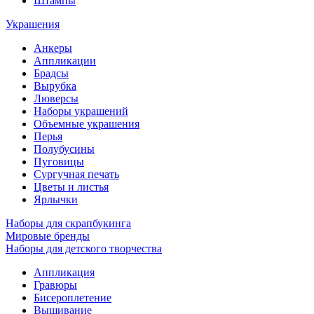
Штампы
Украшения
Анкеры
Аппликации
Брадсы
Вырубка
Люверсы
Наборы украшений
Объемные украшения
Перья
Полубусины
Пуговицы
Сургучная печать
Цветы и листья
Ярлычки
Наборы для скрапбукинга
Мировые бренды
Наборы для детского творчества
Аппликация
Гравюры
Бисероплетение
Вышивание