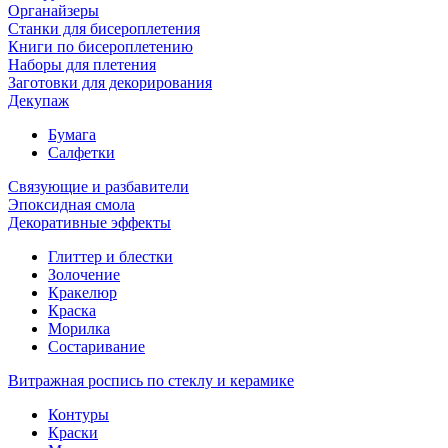
Органайзеры
Станки для бисероплетения
Книги по бисероплетению
Наборы для плетения
Заготовки для декорирования
Декупаж
Бумага
Салфетки
Связующие и разбавители
Эпоксидная смола
Декоративные эффекты
Глиттер и блестки
Золочение
Кракелюр
Краска
Морилка
Состаривание
Витражная роспись по стеклу и керамике
Контуры
Краски