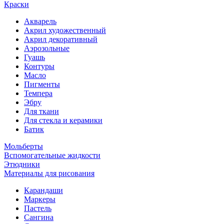
Краски
Акварель
Акрил художественный
Акрил декоративный
Аэрозольные
Гуашь
Контуры
Масло
Пигменты
Темпера
Эбру
Для ткани
Для стекла и керамики
Батик
Мольберты
Вспомогательные жидкости
Этюдники
Материалы для рисования
Карандаши
Маркеры
Пастель
Сангина