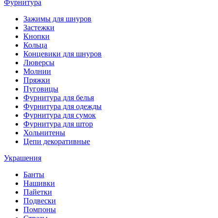
Фурнитура
Зажимы для шнуров
Застежки
Кнопки
Кольца
Концевики для шнуров
Люверсы
Молнии
Пряжки
Пуговицы
Фурнитура для белья
Фурнитура для одежды
Фурнитура для сумок
Фурнитура для штор
Хольнитены
Цепи декоративные
Украшения
Банты
Нашивки
Пайетки
Подвески
Помпоны