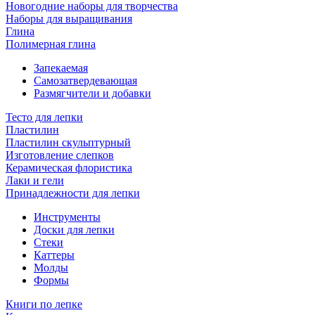
Новогодние наборы для творчества
Наборы для выращивания
Глина
Полимерная глина
Запекаемая
Самозатвердевающая
Размягчители и добавки
Тесто для лепки
Пластилин
Пластилин скульптурный
Изготовление слепков
Керамическая флористика
Лаки и гели
Принадлежности для лепки
Инструменты
Доски для лепки
Стеки
Каттеры
Молды
Формы
Книги по лепке