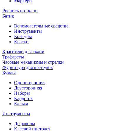
Маркеры
Роспись по ткани
Батик
Вспомогательные средства
Инструменты
Контуры
Краски
Красители для ткани
Трафареты
Часовые механизмы и стрелки
Фурнитура для шкатулок
Бумага
Односторонняя
Двусторонняя
Наборы
Кардсток
Калька
Инструменты
Дыроколы
Клеевой пистолет