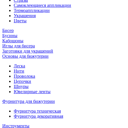
Стразы
Самоклеющиеся аппликации
Термоаппликации
Украшения
Цветы
Бисер
Бусины
Кабошоны
Иглы для бисера
Заготовки для украшений
Основы для бижутерии
Леска
Нити
Проволока
Цепочки
Шнуры
Ювелирные ленты
Фурнитура для бижутерии
Фурнитура техническая
Фурнитура декоративная
Инструменты