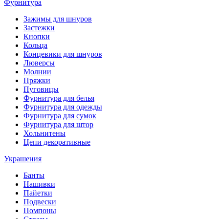
Фурнитура
Зажимы для шнуров
Застежки
Кнопки
Кольца
Концевики для шнуров
Люверсы
Молнии
Пряжки
Пуговицы
Фурнитура для белья
Фурнитура для одежды
Фурнитура для сумок
Фурнитура для штор
Хольнитены
Цепи декоративные
Украшения
Банты
Нашивки
Пайетки
Подвески
Помпоны