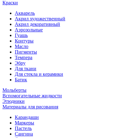
Краски
Акварель
Акрил художественный
Акрил декоративный
Аэрозольные
Гуашь
Контуры
Масло
Пигменты
Темпера
Эбру
Для ткани
Для стекла и керамики
Батик
Мольберты
Вспомогательные жидкости
Этюдники
Материалы для рисования
Карандаши
Маркеры
Пастель
Сангина