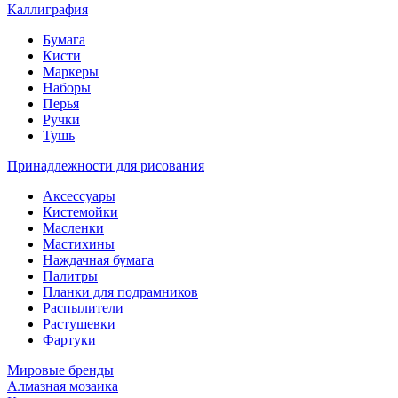
Каллиграфия
Бумага
Кисти
Маркеры
Наборы
Перья
Ручки
Тушь
Принадлежности для рисования
Аксессуары
Кистемойки
Масленки
Мастихины
Наждачная бумага
Палитры
Планки для подрамников
Распылители
Растушевки
Фартуки
Мировые бренды
Алмазная мозаика