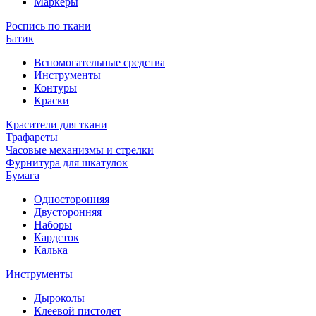
Маркеры
Роспись по ткани
Батик
Вспомогательные средства
Инструменты
Контуры
Краски
Красители для ткани
Трафареты
Часовые механизмы и стрелки
Фурнитура для шкатулок
Бумага
Односторонняя
Двусторонняя
Наборы
Кардсток
Калька
Инструменты
Дыроколы
Клеевой пистолет