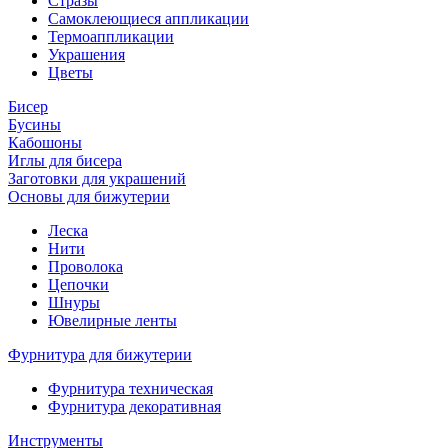
Стразы
Самоклеющиеся аппликации
Термоаппликации
Украшения
Цветы
Бисер
Бусины
Кабошоны
Иглы для бисера
Заготовки для украшений
Основы для бижутерии
Леска
Нити
Проволока
Цепочки
Шнуры
Ювелирные ленты
Фурнитура для бижутерии
Фурнитура техническая
Фурнитура декоративная
Инструменты