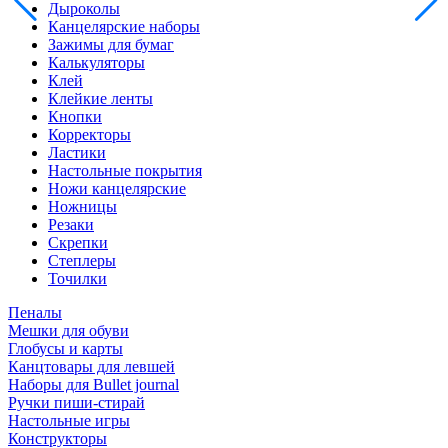
Дыроколы
Канцелярские наборы
Зажимы для бумаг
Калькуляторы
Клей
Клейкие ленты
Кнопки
Корректоры
Ластики
Настольные покрытия
Ножи канцелярские
Ножницы
Резаки
Скрепки
Степлеры
Точилки
Пеналы
Мешки для обуви
Глобусы и карты
Канцтовары для левшей
Наборы для Bullet journal
Ручки пиши-стирай
Настольные игры
Конструкторы