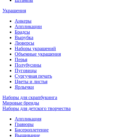
Штампы
Украшения
Анкеры
Аппликации
Брадсы
Вырубка
Люверсы
Наборы украшений
Объемные украшения
Перья
Полубусины
Пуговицы
Сургучная печать
Цветы и листья
Ярлычки
Наборы для скрапбукинга
Мировые бренды
Наборы для детского творчества
Аппликация
Гравюры
Бисероплетение
Вышивание