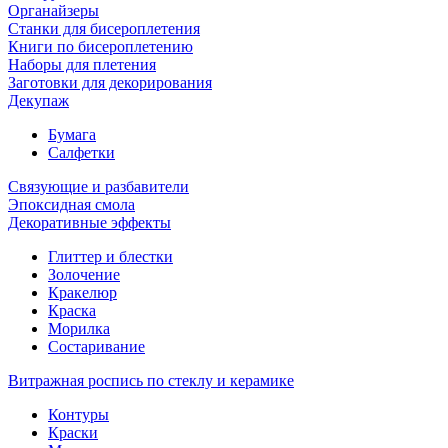
Органайзеры
Станки для бисероплетения
Книги по бисероплетению
Наборы для плетения
Заготовки для декорирования
Декупаж
Бумага
Салфетки
Связующие и разбавители
Эпоксидная смола
Декоративные эффекты
Глиттер и блестки
Золочение
Кракелюр
Краска
Морилка
Состаривание
Витражная роспись по стеклу и керамике
Контуры
Краски