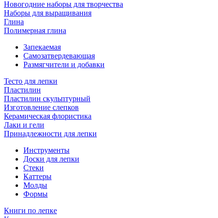
Новогодние наборы для творчества
Наборы для выращивания
Глина
Полимерная глина
Запекаемая
Самозатвердевающая
Размягчители и добавки
Тесто для лепки
Пластилин
Пластилин скульптурный
Изготовление слепков
Керамическая флористика
Лаки и гели
Принадлежности для лепки
Инструменты
Доски для лепки
Стеки
Каттеры
Молды
Формы
Книги по лепке