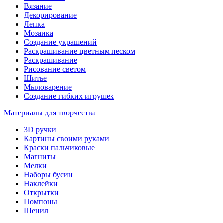
Вязание
Декорирование
Лепка
Мозаика
Создание украшений
Раскрашивание цветным песком
Раскрашивание
Рисование светом
Шитье
Мыловарение
Создание гибких игрушек
Материалы для творчества
3D ручки
Картины своими руками
Краски пальчиковые
Магниты
Мелки
Наборы бусин
Наклейки
Открытки
Помпоны
Шенил