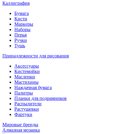
Каллиграфия
Бумага
Кисти
Маркеры
Наборы
Перья
Ручки
Тушь
Принадлежности для рисования
Аксессуары
Кистемойки
Масленки
Мастихины
Наждачная бумага
Палитры
Планки для подрамников
Распылители
Растушевки
Фартуки
Мировые бренды
Алмазная мозаика