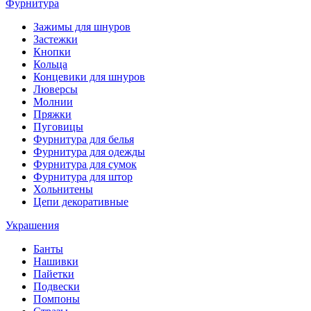
Фурнитура
Зажимы для шнуров
Застежки
Кнопки
Кольца
Концевики для шнуров
Люверсы
Молнии
Пряжки
Пуговицы
Фурнитура для белья
Фурнитура для одежды
Фурнитура для сумок
Фурнитура для штор
Хольнитены
Цепи декоративные
Украшения
Банты
Нашивки
Пайетки
Подвески
Помпоны