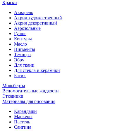
Краски
Акварель
Акрил художественный
Акрил декоративный
Аэрозольные
Гуашь
Контуры
Масло
Пигменты
Темпера
Эбру
Для ткани
Для стекла и керамики
Батик
Мольберты
Вспомогательные жидкости
Этюдники
Материалы для рисования
Карандаши
Маркеры
Пастель
Сангина