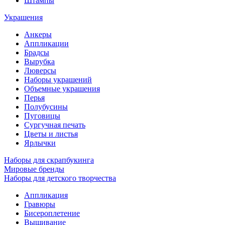
Штампы
Украшения
Анкеры
Аппликации
Брадсы
Вырубка
Люверсы
Наборы украшений
Объемные украшения
Перья
Полубусины
Пуговицы
Сургучная печать
Цветы и листья
Ярлычки
Наборы для скрапбукинга
Мировые бренды
Наборы для детского творчества
Аппликация
Гравюры
Бисероплетение
Вышивание