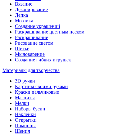
Вязание
Декорирование
Лепка
Мозаика
Создание украшений
Раскрашивание цветным песком
Раскрашивание
Рисование светом
Шитье
Мыловарение
Создание гибких игрушек
Материалы для творчества
3D ручки
Картины своими руками
Краски пальчиковые
Магниты
Мелки
Наборы бусин
Наклейки
Открытки
Помпоны
Шенил