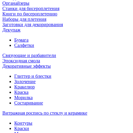
Органайзеры
Станки для бисероплетения
Книги по бисероплетению
Наборы для плетения
Заготовки для декорирования
Декупаж
Бумага
Салфетки
Связующие и разбавители
Эпоксидная смола
Декоративные эффекты
Глиттер и блестки
Золочение
Кракелюр
Краска
Морилка
Состаривание
Витражная роспись по стеклу и керамике
Контуры
Краски