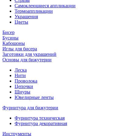
Стразы
Самоклеющиеся аппликации
Термоаппликации
Украшения
Цветы
Бисер
Бусины
Кабошоны
Иглы для бисера
Заготовки для украшений
Основы для бижутерии
Леска
Нити
Проволока
Цепочки
Шнуры
Ювелирные ленты
Фурнитура для бижутерии
Фурнитура техническая
Фурнитура декоративная
Инструменты