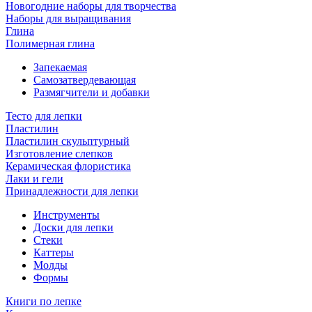
Новогодние наборы для творчества
Наборы для выращивания
Глина
Полимерная глина
Запекаемая
Самозатвердевающая
Размягчители и добавки
Тесто для лепки
Пластилин
Пластилин скульптурный
Изготовление слепков
Керамическая флористика
Лаки и гели
Принадлежности для лепки
Инструменты
Доски для лепки
Стеки
Каттеры
Молды
Формы
Книги по лепке