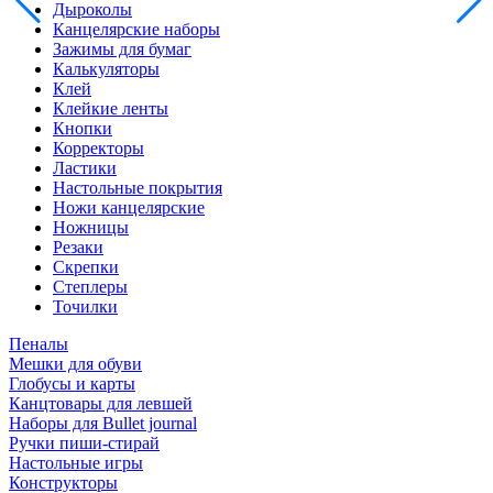
Дыроколы
Канцелярские наборы
Зажимы для бумаг
Калькуляторы
Клей
Клейкие ленты
Кнопки
Корректоры
Ластики
Настольные покрытия
Ножи канцелярские
Ножницы
Резаки
Скрепки
Степлеры
Точилки
Пеналы
Мешки для обуви
Глобусы и карты
Канцтовары для левшей
Наборы для Bullet journal
Ручки пиши-стирай
Настольные игры
Конструкторы