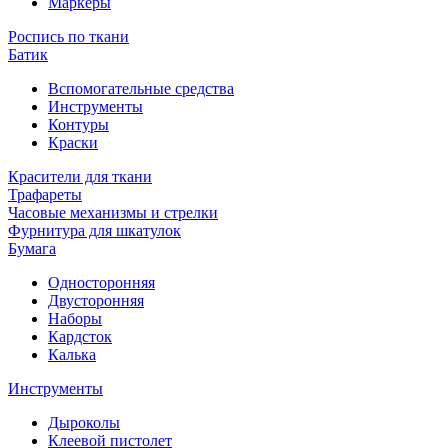
Маркеры
Роспись по ткани
Батик
Вспомогательные средства
Инструменты
Контуры
Краски
Красители для ткани
Трафареты
Часовые механизмы и стрелки
Фурнитура для шкатулок
Бумага
Односторонняя
Двусторонняя
Наборы
Кардсток
Калька
Инструменты
Дыроколы
Клеевой пистолет